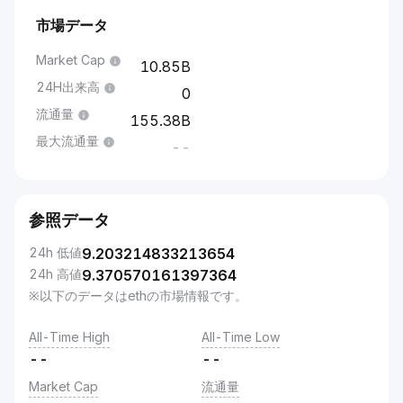
市場データ
Market Cap
10.85B
24H出来高
0
流通量
155.38B
最大流通量
--
参照データ
24h 低値
9.203214833213654
24h 高値
9.370570161397364
※以下のデータはethの市場情報です。
All-Time High
All-Time Low
--
--
Market Cap
流通量