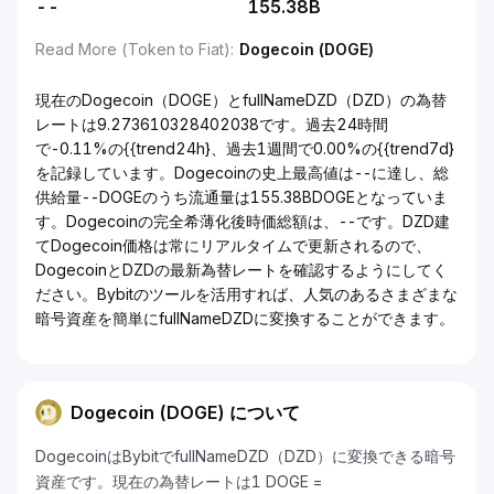
--
155.38B
Read More (Token to Fiat)
:
Dogecoin (DOGE)
現在のDogecoin（DOGE）とfullNameDZD（DZD）の為替
レートは9.273610328402038です。過去24時間
で-0.11%の{{trend24h}、過去1週間で0.00%の{{trend7d}
を記録しています。Dogecoinの史上最高値は--に達し、総
供給量--DOGEのうち流通量は155.38BDOGEとなっていま
す。Dogecoinの完全希薄化後時価総額は、--です。DZD建
てDogecoin価格は常にリアルタイムで更新されるので、
DogecoinとDZDの最新為替レートを確認するようにしてく
ださい。Bybitのツールを活用すれば、人気のあるさまざまな
暗号資産を簡単にfullNameDZDに変換することができます。
Dogecoin (DOGE) について
DogecoinはBybitでfullNameDZD（DZD）に変換できる暗号
資産です。現在の為替レートは1 DOGE =