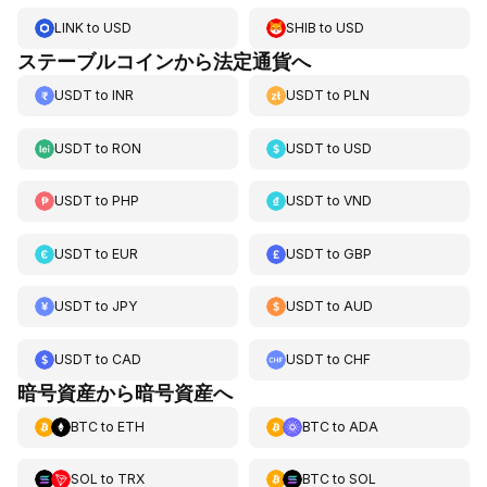
LINK
to
USD
SHIB
to
USD
ステーブルコインから法定通貨へ
USDT
to
INR
USDT
to
PLN
USDT
to
RON
USDT
to
USD
USDT
to
PHP
USDT
to
VND
USDT
to
EUR
USDT
to
GBP
USDT
to
JPY
USDT
to
AUD
USDT
to
CAD
USDT
to
CHF
暗号資産から暗号資産へ
BTC
to
ETH
BTC
to
ADA
SOL
to
TRX
BTC
to
SOL