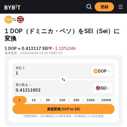
登録
ホーム
DOP to SEI
1 DOP（ドミニカ・ペソ）をSEI（Sei）に
変換
1 DOP ≈ 0.412117 SEI
▼
-1.13%
24h
最終更新
：
2026/08/08 13:55
(
GMT+0
)
支払う
DOP
受け取る ~
SEI
1
10
50
100
500
1000
10000
資産変換 DOP to SEI
手数料無料・350種類以上の暗号資産・40種類以上の法定通貨