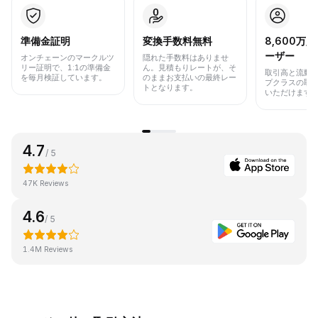
準備金証明
変換手数料無料
8,600万
ーザー
オンチェーンのマークルツ
隠れた手数料はありませ
リー証明で、1:1の準備金
ん。見積もりレートが、そ
取引高と流動
を毎月検証しています。
のままお支払いの最終レー
プクラスの取
トとなります。
いただけます
4.7
/ 5
47K Reviews
4.6
/ 5
1.4M Reviews