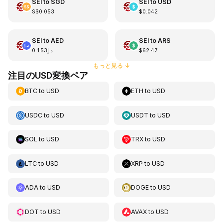
SEI
to
SGD
SEI
to
USD
S$0.053
$0.042
SEI
to
AED
SEI
to
ARS
د.إ0.153
$62.47
もっと見る
↓
注目のUSD変換ペア
BTC
to
USD
ETH
to
USD
USDC
to
USD
USDT
to
USD
SOL
to
USD
TRX
to
USD
LTC
to
USD
XRP
to
USD
ADA
to
USD
DOGE
to
USD
DOT
to
USD
AVAX
to
USD