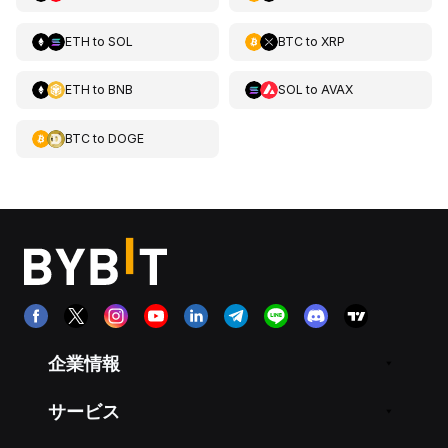
ETH
to
SOL
BTC
to
XRP
ETH
to
BNB
SOL
to
AVAX
BTC
to
DOGE
企業情報
サービス