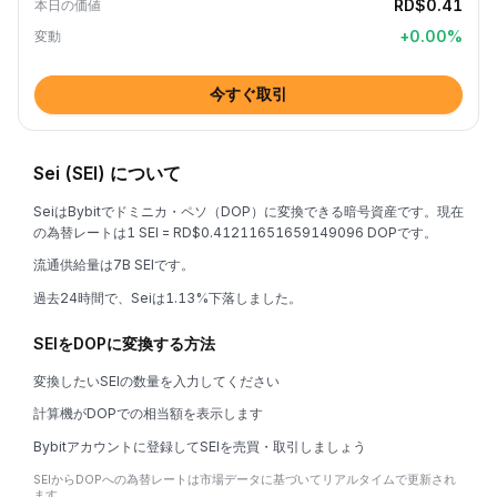
RD$0.41
本日の価値
+
0.00
%
変動
今すぐ取引
Sei (SEI) について
SeiはBybitでドミニカ・ペソ（DOP）に変換できる暗号資産です。現在
の為替レートは1 SEI = RD$0.41211651659149096 DOPです。
流通供給量は7B SEIです。
過去24時間で、Seiは1.13%下落しました。
SEIをDOPに変換する方法
変換したいSEIの数量を入力してください
計算機がDOPでの相当額を表示します
Bybitアカウントに登録してSEIを売買・取引しましょう
SEIからDOPへの為替レートは市場データに基づいてリアルタイムで更新され
ます。