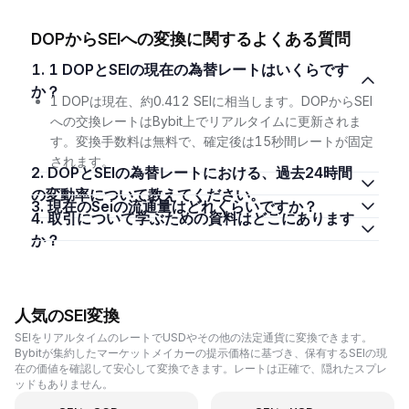
DOPからSEIへの変換に関するよくある質問
1. 1 DOPとSEIの現在の為替レートはいくらです
か？
1 DOPは現在、約0.412 SEIに相当します。DOPからSEI
への交換レートはBybit上でリアルタイムに更新されま
す。変換手数料は無料で、確定後は15秒間レートが固定
されます。
2. DOPとSEIの為替レートにおける、過去24時間
の変動率について教えてください。
3. 現在のSeiの流通量はどれくらいですか？
4. 取引について学ぶための資料はどこにあります
か？
人気のSEI変換
SEIをリアルタイムのレートでUSDやその他の法定通貨に変換できます。
Bybitが集約したマーケットメイカーの提示価格に基づき、保有するSEIの現
在の価値を確認して安心して変換できます。レートは正確で、隠れたスプレ
ッドもありません。