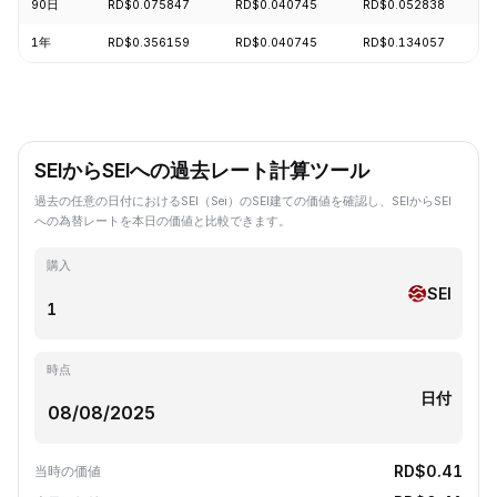
90日
RD$0.075847
RD$0.040745
RD$0.052838
1年
RD$0.356159
RD$0.040745
RD$0.134057
SEIからSEIへの過去レート計算ツール
過去の任意の日付におけるSEI（Sei）のSEI建ての価値を確認し、SEIからSEI
への為替レートを本日の価値と比較できます。
購入
SEI
時点
日付
RD$0.41
当時の価値