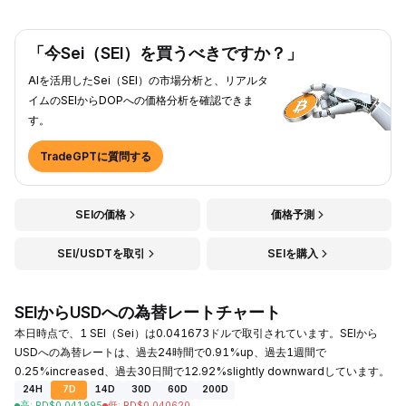
「今Sei（SEI）を買うべきですか？」
AIを活用したSei（SEI）の市場分析と、リアルタ
イムのSEIからDOPへの価格分析を確認できま
す。
TradeGPTに質問する
SEIの価格
価格予測
SEI/USDTを取引
SEIを購入
SEIからUSDへの為替レートチャート
本日時点で、1 SEI（Sei）は0.041673ドルで取引されています。SEIから
USDへの為替レートは、過去24時間で0.91%up、過去1週間で
0.25%increased、過去30日間で12.92%slightly downwardしています。
24H
7D
14D
30D
60D
200D
高
:
RD$
0.041995
低
:
RD$
0.040620