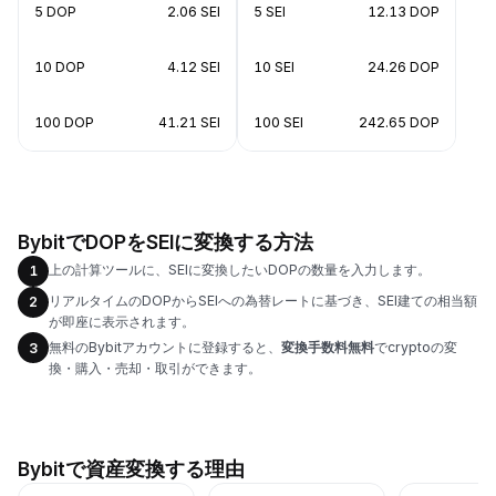
5 DOP
2.06 SEI
5 SEI
12.13 DOP
10 DOP
4.12 SEI
10 SEI
24.26 DOP
100 DOP
41.21 SEI
100 SEI
242.65 DOP
BybitでDOPをSEIに変換する方法
上の計算ツールに、SEIに変換したいDOPの数量を入力します。
1
リアルタイムのDOPからSEIへの為替レートに基づき、SEI建ての相当額
2
が即座に表示されます。
無料のBybitアカウントに登録すると、
変換手数料無料
でcryptoの変
3
換・購入・売却・取引ができます。
Bybitで資産変換する理由