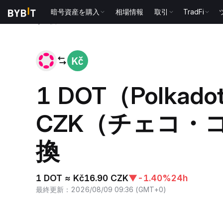
暗号資産を購入
相場情報
取引
TradFi
ホーム
DOT to CZK
1 DOT（Polkad
CZK（チェコ・
換
1 DOT ≈ Kč16.90 CZK
▼
-1.40%
24h
最終更新
：
2026/08/09 09:36
(
GMT+0
)