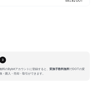
591.82 DOT
3
無料のBybitアカウントに登録すると、
変換手数料無料
でDOTの変
換・購入・売却・取引ができます。