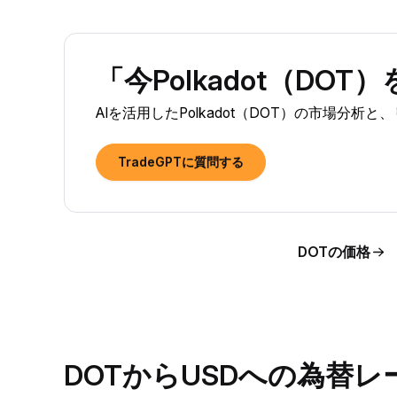
「今Polkadot（DO
AIを活用したPolkadot（DOT）の市場分
TradeGPTに質問する
DOTの価格
DOTからUSDへの為替