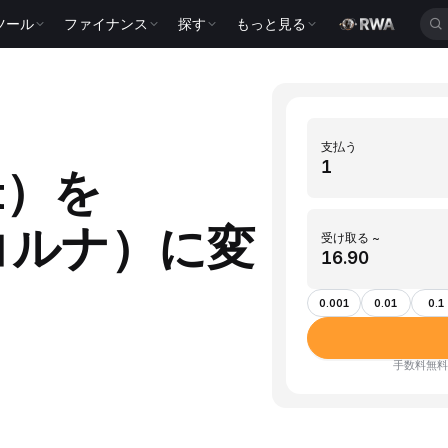
ツール
ファイナンス
探す
もっと見る
支払う
ot）を
コルナ）に変
受け取る ~
0.001
0.01
0.1
手数料無料