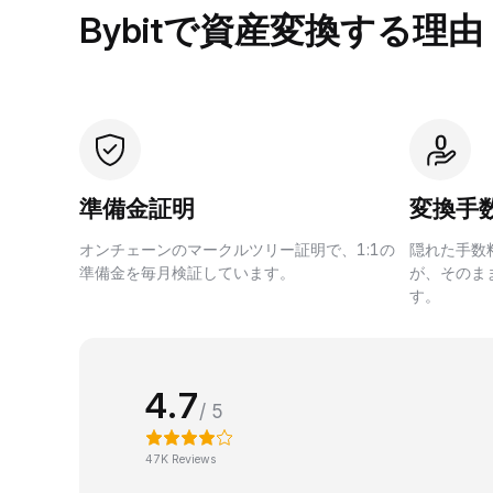
Bybitで資産変換する理由
準備金証明
変換手
オンチェーンのマークルツリー証明で、1:1の
隠れた手数
準備金を毎月検証しています。
が、そのま
す。
4.7
/ 5
47K Reviews