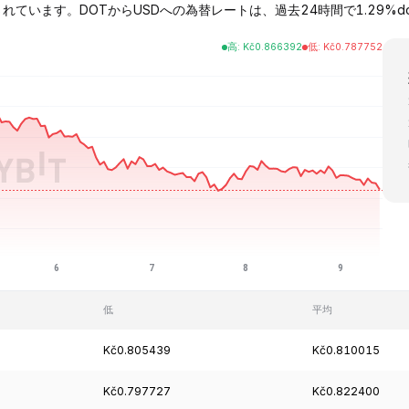
取引されています。DOTからUSDへの為替レートは、過去24時間で1.29%dow
高
:
Kč
0.866392
低
:
Kč
0.787752
低
平均
Kč0.805439
Kč0.810015
Kč0.797727
Kč0.822400