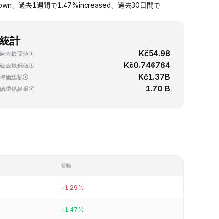
n、過去1週間で1.47%increased、過去30日間で
統計
Kč54.98
過去最高値
Kč0.746764
過去最低値
Kč1.37B
時価総額
1.70 B
循環供給量
変動
-1.29%
+1.47%