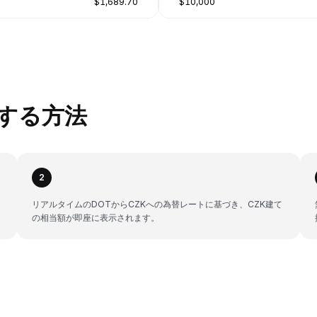
$1,689.70
$10,000
換する方法
2
リアルタイムのDOTからCZKへの為替レートに基づき、CZK建て
の相当額が即座に表示されます。