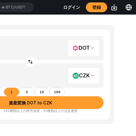
登録
ログイン
🔥
BTC/USDT
DOT
CZK
1
5
10
100
資産変換 DOT to CZK
・350種類以上の暗号資産・40種類以上の法定通貨