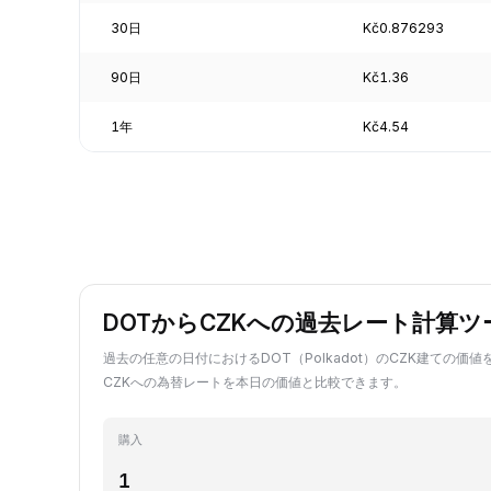
30日
Kč0.876293
90日
Kč1.36
1年
Kč4.54
DOTからCZKへの過去レート計算ツ
過去の任意の日付におけるDOT（Polkadot）のCZK建ての価値
CZKへの為替レートを本日の価値と比較できます。
購入