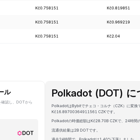
Kč0.758151
Kč0.819851
Kč0.758151
Kč0.969219
Kč0.758151
Kč2.04
Polkadot (DOT)
ール
を確認し、DOTから
PolkadotはBybitでチェコ・コルナ（CZK）に
Kč16.89700364911561 CZKです。
Polkadotの時価総額はKč28.70B CZKで、24時間
流通供給量は2B DOTです。
DOT
過去24時間で、Polkadotは1.40%下落しました。