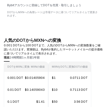
Bybitアカウントに登録してDOTを売買・取引しましょう
DOTからMXNへの為替レートは市場データに基づいてリアルタイムで更新さ
れます。
人気のDOTからMXNへの変換
0.001 DOTから100 DOTまで、人気のDOTからMXNへの変換数量をご確
認いただけます。変換額は、Bybitが集約したマーケットメイカーの提示価格
に基づいてリアルタイムで表示されます。
現在
24時間前
1ヶ月前
1年前
DOTをMXNに変換
MXNの価値
MXNをDOTに変換
DOTの価値
0.001 DOT
$0.01405904
$1
0.0711 DOT
0.01 DOT
$0.14059043
$10
0.7113 DOT
0.1 DOT
$1.41
$50
3.56 DOT