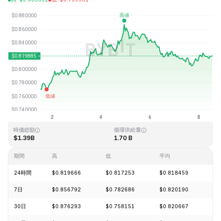
最終更新日時：2026-08-08、13:04 GMT+0
過去最高値
過去最低値
$54.98
$0.746764
時価総額
循環供給量
$1.39B
1.70 B
期間
高
低
平均
変
24時間
$0.819666
$0.817253
$0.818459
+0
7日
$0.856792
$0.782686
$0.820190
+6
30日
$0.876293
$0.758151
$0.820667
-1