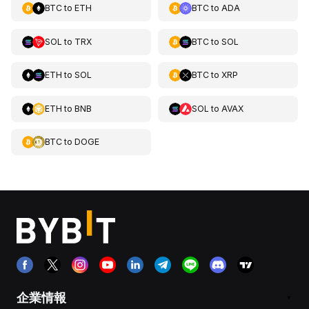
BTC
to
ETH
BTC
to
ADA
SOL
to
TRX
BTC
to
SOL
ETH
to
SOL
BTC
to
XRP
ETH
to
BNB
SOL
to
AVAX
BTC
to
DOGE
企業情報