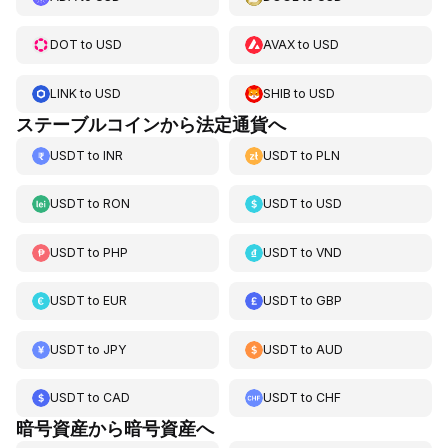
DOT
to
USD
AVAX
to
USD
LINK
to
USD
SHIB
to
USD
ステーブルコインから法定通貨へ
USDT
to
INR
USDT
to
PLN
USDT
to
RON
USDT
to
USD
USDT
to
PHP
USDT
to
VND
USDT
to
EUR
USDT
to
GBP
USDT
to
JPY
USDT
to
AUD
USDT
to
CAD
USDT
to
CHF
暗号資産から暗号資産へ