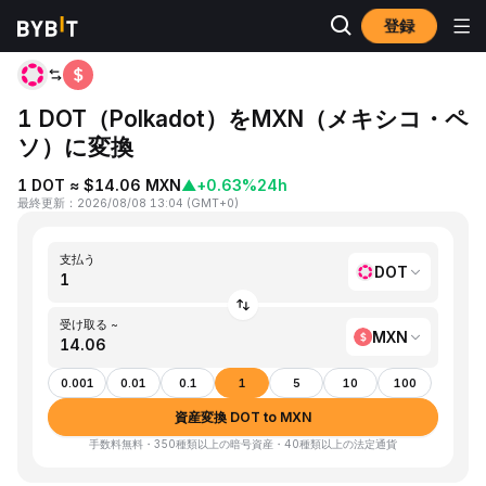
登録
ホーム
DOT to MXN
1 DOT（Polkadot）をMXN（メキシコ・ペ
ソ）に変換
1 DOT ≈ $14.06 MXN
▲
+0.63%
24h
最終更新
：
2026/08/08 13:04
(
GMT+0
)
支払う
DOT
受け取る ~
MXN
0.001
0.01
0.1
1
5
10
100
資産変換 DOT to MXN
手数料無料・350種類以上の暗号資産・40種類以上の法定通貨