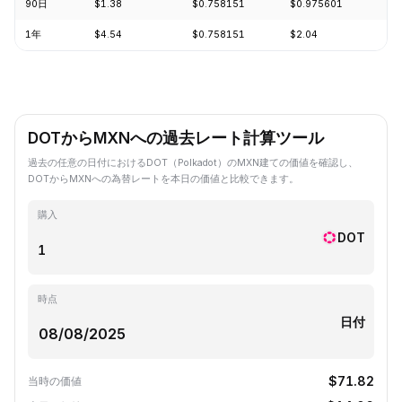
90日
$1.38
$0.758151
$0.975601
-1
1年
$4.54
$0.758151
$2.04
-7
DOTからMXNへの過去レート計算ツール
過去の任意の日付におけるDOT（Polkadot）のMXN建ての価値を確認し、
DOTからMXNへの為替レートを本日の価値と比較できます。
購入
DOT
時点
日付
$71.82
当時の価値