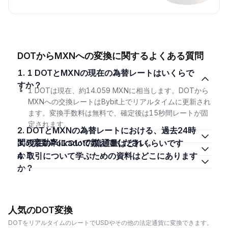
DOTからMXNへの変換に関するよくある質問
1. 1 DOTとMXNの現在の為替レートはいくらで
すか？
1 DOTは現在、約14.059 MXNに相当します。DOTから
MXNへの交換レートはBybit上でリアルタイムに更新され
ます。変換手数料は無料で、確定後は15秒間レートが固
定されます。
2. DOTとMXNの為替レートにおける、過去24時
間の変動率について教えてください。
3. 現在のPolkadotの流通量はどれくらいです
か？
4. 取引について学ぶための資料はどこにあります
か？
人気のDOT変換
DOTをリアルタイムのレートでUSDやその他の法定通貨に変換できます。