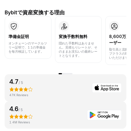
Bybitで資産変換する理由
準備金証明
変換手数料無料
8,600万
ーザー
オンチェーンのマークルツ
隠れた手数料はありませ
リー証明で、1:1の準備金
ん。見積もりレートが、そ
取引高と流動
を毎月検証しています。
のままお支払いの最終レー
プクラスの取
トとなります。
いただけます
4.7
/ 5
47K Reviews
4.6
/ 5
1.4M Reviews