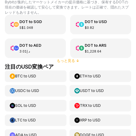
Bybitが集約したマーケットメイカーの提示価格に基づき、保有するDOTの
現在の価値を確認して安心して変換できます。レートは正確で、隠れたスプ
レッドもありません。
DOT
to
SGD
DOT
to
USD
S$1.048
$0.82
DOT
to
AED
DOT
to
ARS
د.إ3.01
$1,228.64
もっと見る
↓
注目のUSD変換ペア
BTC
to
USD
ETH
to
USD
USDC
to
USD
USDT
to
USD
SOL
to
USD
TRX
to
USD
LTC
to
USD
XRP
to
USD
ADA
to
USD
DOGE
to
USD