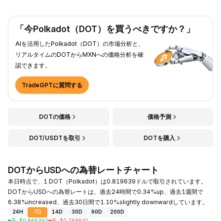
「今Polkadot（DOT）を買うべきですか？」
AIを活用したPolkadot（DOT）の市場分析と、
リアルタイムのDOTからMXNへの価格分析を確
認できます。
TradeGPTに質問する
DOTの価格
価格予測
DOT/USDTを取引
DOTを購入
DOTからUSDへの為替レートチャート
本日時点で、1 DOT（Polkadot）は0.819639ドルで取引されています。
DOTからUSDへの為替レートは、過去24時間で0.34%up、過去1週間で
6.38%increased、過去30日間で1.10%slightly downwardしています。
24H
7D
14D
30D
60D
200D
高
:
$
0.866392
低
:
$
0.769931