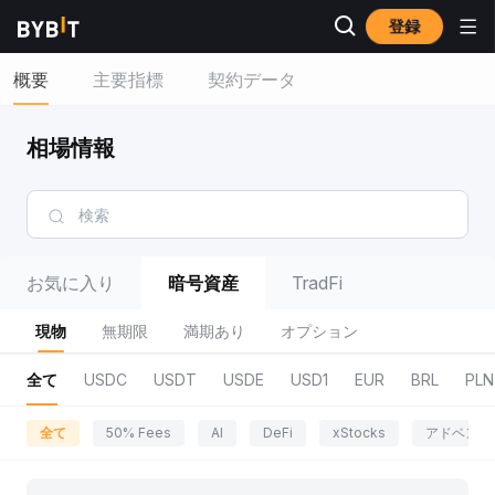
登録
概要
主要指標
契約データ
相場情報
お気に入り
暗号資産
TradFi
現物
無期限
満期あり
オプション
全て
USDC
USDT
USDE
USD1
EUR
BRL
PLN
全て
50% Fees
AI
DeFi
xStocks
アドベンチ