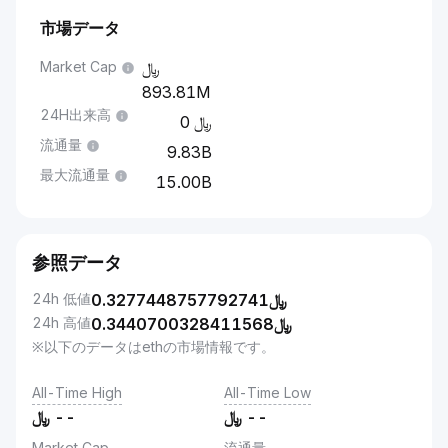
市場データ
Market Cap
893.81M
24H出来高
0
流通量
9.83B
最大流通量
15.00B
参照データ
24h 低値
0.3277448757792741
﷼
24h 高値
0.3440700328411568
﷼
※以下のデータはethの市場情報です。
All-Time High
All-Time Low
﷼
--
﷼
--
Market Cap
流通量