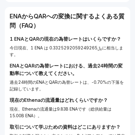
ENA
から
QAR
への変換に関するよくある質
問（FAQ）
1
ENA
と
QAR
の現在の為替レートはいくらですか？
今日現在、1 ENA は ﷼0.3325292059249265に相当しま
す。
ENA
と
QAR
の為替レートにおける、過去24時間の変
動率について教えてください。
過去24時間のENAとQARの為替レートは、-0.70%の下落を
記録しています。
現在の
Ethena
の流通量はどれくらいですか？
現在、Ethenaの流通量は9.83B ENAです（総供給量は
15.00B ENA）。
取引について学ぶための資料はどこにありますか？