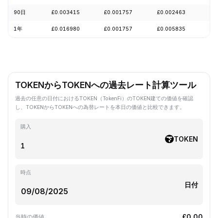
90日
£0.003415
£0.001757
£0.002463
-2
1年
£0.016980
£0.001757
£0.005835
-8
TOKENからTOKENへの過去レート計算ツール
過去の任意の日付におけるTOKEN（TokenFi）のTOKEN建ての価値を確認
し、TOKENからTOKENへの為替レートを本日の価値と比較できます。
購入
TOKEN
時点
日付
£0.00
当時の価値