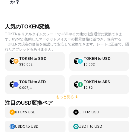
か？
人気のTOKEN変換
TOKENをリアルタイムのレートでUSDやその他の法定通貨に変換できま
す。Bybitが集約したマーケットメイカーの提示価格に基づき、保有する
TOKENの現在の価値を確認して安心して変換できます。レートは正確で、隠
れたスプレッドもありません。
TOKEN
to
SGD
TOKEN
to
USD
S$0.002
$0.002
TOKEN
to
AED
TOKEN
to
ARS
د.إ0.007
$2.82
もっと見る
↓
注目のUSD変換ペア
BTC
to
USD
ETH
to
USD
USDC
to
USD
USDT
to
USD