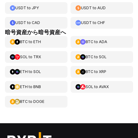
USDT
to
JPY
USDT
to
AUD
USDT
to
CAD
USDT
to
CHF
暗号資産から暗号資産へ
BTC
to
ETH
BTC
to
ADA
SOL
to
TRX
BTC
to
SOL
ETH
to
SOL
BTC
to
XRP
ETH
to
BNB
SOL
to
AVAX
BTC
to
DOGE