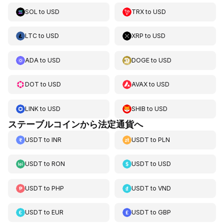
SOL
to
USD
TRX
to
USD
LTC
to
USD
XRP
to
USD
ADA
to
USD
DOGE
to
USD
DOT
to
USD
AVAX
to
USD
LINK
to
USD
SHIB
to
USD
ステーブルコインから法定通貨へ
USDT
to
INR
USDT
to
PLN
USDT
to
RON
USDT
to
USD
USDT
to
PHP
USDT
to
VND
USDT
to
EUR
USDT
to
GBP