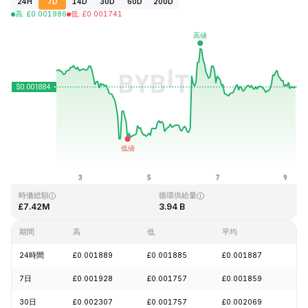
24H
7D
14D
30D
60D
200D
高
:
£
0.001986
低
:
£
0.001741
最終更新日時：2026-08-09、06:49 GMT+0
過去最高値
過去最低値
£0.243269
£0.000050
時価総額
循環供給量
£7.42M
3.94 B
期間
高
低
平均
変
24時間
£0.001889
£0.001885
£0.001887
+0
7日
£0.001928
£0.001757
£0.001859
-2
30日
£0.002307
£0.001757
£0.002069
-1