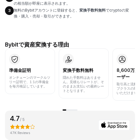
の相当額が即座に表示されます。
無料のBybitアカウントに登録すると、
変換手数料無料
でcryptoの変
3
換・購入・売却・取引ができます。
Bybitで資産変換する理由
準備金証明
変換手数料無料
8,600万
ーザー
オンチェーンのマークルツ
隠れた手数料はありませ
リー証明で、1:1の準備金
ん。見積もりレートが、そ
取引高と流動
を毎月検証しています。
のままお支払いの最終レー
プクラスの取
トとなります。
いただけます
4.7
/ 5
47K Reviews