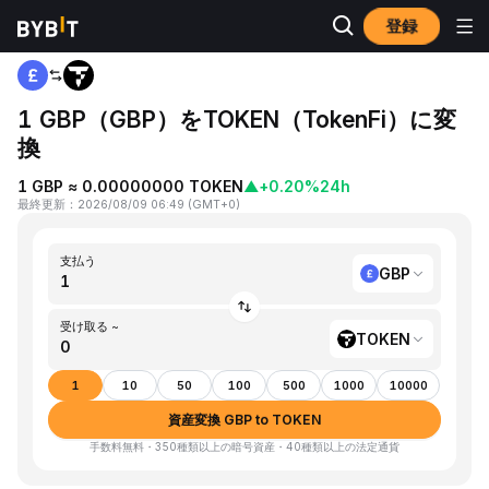
登録
ホーム
GBP to TOKEN
1 GBP（GBP）をTOKEN（TokenFi）に変
換
1 GBP ≈ 0.00000000 TOKEN
▲
+0.20%
24h
最終更新
：
2026/08/09 06:49
(
GMT+0
)
支払う
GBP
受け取る ~
TOKEN
1
10
50
100
500
1000
10000
資産変換 GBP to TOKEN
手数料無料・350種類以上の暗号資産・40種類以上の法定通貨