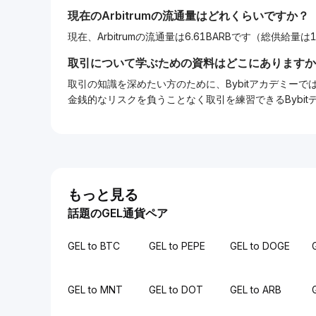
現在の
Arbitrum
の流通量はどれくらいですか？
現在、Arbitrumの流通量は6.61BARBです（総供給量は10
取引について学ぶための資料はどこにありますか
取引の知識を深めたい方のために、Bybitアカデミ
金銭的なリスクを負うことなく取引を練習できるBybi
もっと見る
話題のGEL通貨ペア
GEL to BTC
GEL to PEPE
GEL to DOGE
GEL to MNT
GEL to DOT
GEL to ARB