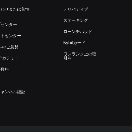
合わせまたは苦情
デリバティブ
出
ステーキング
プセンター
ローンチパッド
ートセンター
Bybitカード
itへのご意見
ワンランク上の取
itアカデミー
引を
手数料
チャンネル認証