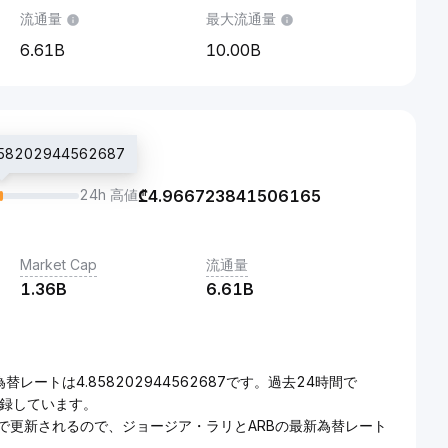
流通量
最大流通量
6.61B
10.00B
8202944562687
24h 高値
₾
4.966723841506165
Market Cap
流通量
1.36B
6.61B
為替レートは4.858202944562687です。過去24時間で
}を記録しています。
イムで更新されるので、ジョージア・ラリとARBの最新為替レート