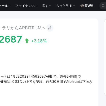
ツール
ファイナンス
探す
もっと見る
ラリからARBITRUMへ
2687
+3.18%
レートは4.858202944562687ARB で、過去24時間で
m価額は+0.83%の上昇を記録。過去30日間でArbitrumは下向き