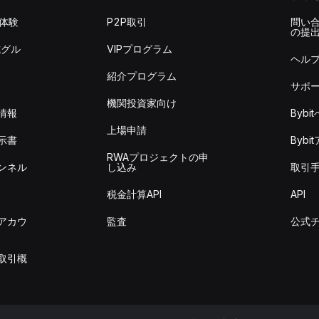
を体験
P2P取引
問い
の提
式グル
VIPプログラム
ヘル
紹介プログラム
サポ
機関投資家向け
情報
Byb
上場申請
示書
Byb
RWAプロジェクトの申
ンネル
し込み
取引
税金計算API
API
アカウ
監査
公式
取引概