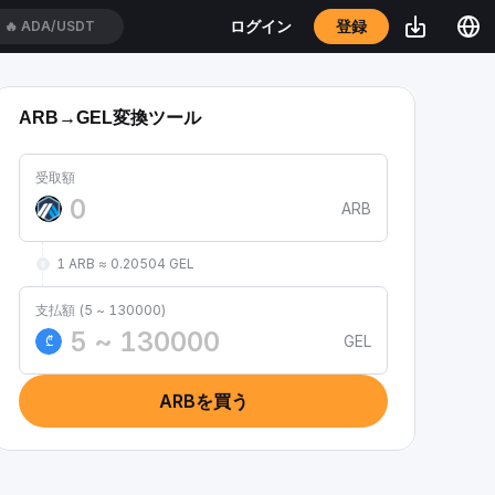
登録
ログイン
🔥
ADA/USDT
ARB→GEL変換ツール
受取額
ARB
1 ARB ≈ 0.20504 GEL
支払額 (5 ~ 130000)
GEL
₾
ARBを買う