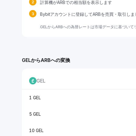
2
計算機がARBでの相当額を表示します
3
Bybitアカウントに登録してARBを売買・取引し
GELからARBへの為替レートは市場データに基づい
GELからARBへの変換
GEL
1 GEL
5 GEL
10 GEL