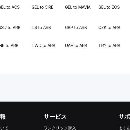
GEL to ACS
GEL to 5IRE
GEL to MAVIA
GEL to EOS
USD to ARB
ILS to ARB
GBP to ARB
CZK to ARB
INR to ARB
TWD to ARB
UAH to ARB
TRY to ARB
報
サービス
サポ
ついて
ワンクリック購入
よく