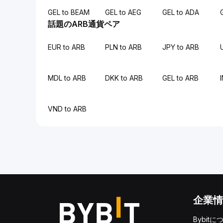
GEL to BEAM
GEL to AEG
GEL to ADA
話題のARB通貨ペア
EUR to ARB
PLN to ARB
JPY to ARB
MDL to ARB
DKK to ARB
GEL to ARB
VND to ARB
企業情
Bybitに