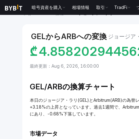
暗号資産を購入
相場情報
取引
TradFi
市場
Arbitrum 価格 ARB
ジョージア・ラリ to Arbitrum
GELからARBへの変換
ジョージア・
₾
4.85820294456
最終更新：Aug 6, 2026, 16:00:00
GEL/
ARBの換算チャート
本日のジョージア・ラリ(GEL)とArbitrum(ARB)の為替
+3.18%の上昇となっています。過去1週間で、Arbitru
にあり、-0.68%下落しています。
市場データ