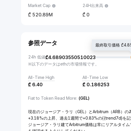
Market Cap
24H出来高
520.89M
0
参照データ
最終取引価格 ₾4.85
24h 低値
₾
4.68903550510023
※以下のデータはethの市場情報です。
All-Time High
All-Time Low
₾
6.40
₾
0.186253
Fiat to Token Read More
:
(GEL)
現在のジョージア・ラリ（GEL）とArbitrum（ARB）の
+3.18%の上昇、過去1週間で+0.83%の{{trend7d
ジョージア・ラリ建てArbitrum価格は常にリアルタ
を確認するようにしてください。