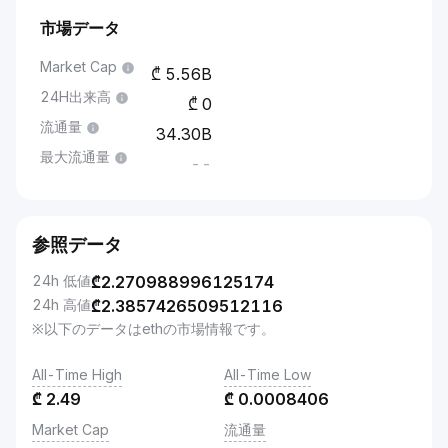
市場データ
Market Cap
5.56B
24H出来高
0
流通量
34.30B
最大流通量
--
参照データ
24h 低値
₾
2.270988996125174
24h 高値
₾
2.3857426509512116
※以下のデータはethの市場情報です。
All-Time High
All-Time Low
₾
2.49
₾
0.0008406
Market Cap
流通量