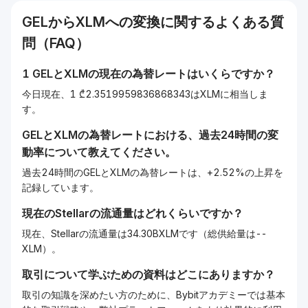
GEL
から
XLM
への変換に関するよくある質
問（FAQ）
1
GEL
と
XLM
の現在の為替レートはいくらですか？
今日現在、1 ₾2.3519959836868343はXLMに相当しま
す。
GEL
と
XLM
の為替レートにおける、過去24時間の変
動率について教えてください。
過去24時間のGELとXLMの為替レートは、+2.52%の上昇を
記録しています。
現在の
Stellar
の流通量はどれくらいですか？
現在、Stellarの流通量は34.30BXLMです（総供給量は--
XLM）。
取引について学ぶための資料はどこにありますか？
取引の知識を深めたい方のために、Bybitアカデミーでは基本