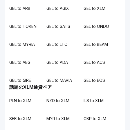
GEL to ARB
GEL to AGIX
GEL to XLM
GEL to TOKEN
GEL to SATS
GEL to ONDO
GEL to MYRIA
GEL to LTC
GEL to BEAM
GEL to AEG
GEL to ADA
GEL to ACS
GEL to 5IRE
GEL to MAVIA
GEL to EOS
話題のXLM通貨ペア
PLN to XLM
NZD to XLM
ILS to XLM
SEK to XLM
MYR to XLM
GBP to XLM