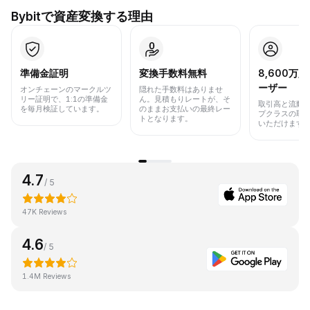
Bybitで資産変換する理由
準備金証明
変換手数料無料
8,600万
ーザー
オンチェーンのマークルツ
隠れた手数料はありませ
リー証明で、1:1の準備金
ん。見積もりレートが、そ
取引高と流動
を毎月検証しています。
のままお支払いの最終レー
プクラスの取
トとなります。
いただけます
4.7
/ 5
47K Reviews
4.6
/ 5
1.4M Reviews