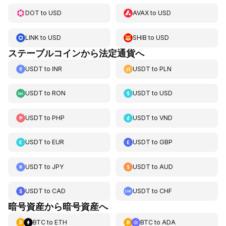
DOT
to
USD
AVAX
to
USD
LINK
to
USD
SHIB
to
USD
ステーブルコインから法定通貨へ
USDT
to
INR
USDT
to
PLN
USDT
to
RON
USDT
to
USD
USDT
to
PHP
USDT
to
VND
USDT
to
EUR
USDT
to
GBP
USDT
to
JPY
USDT
to
AUD
USDT
to
CAD
USDT
to
CHF
暗号資産から暗号資産へ
BTC
to
ETH
BTC
to
ADA