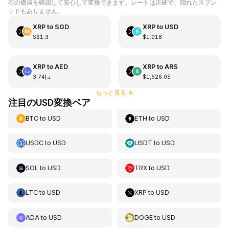
在の価値を確認して安心して変換できます。レートは正確で、隠れたスプレ
ッドもありません。
XRP
to
SGD
XRP
to
USD
S$1.3
$1.018
XRP
to
AED
XRP
to
ARS
د.إ3.74
$1,526.05
もっと見る
↓
注目のUSD変換ペア
BTC
to
USD
ETH
to
USD
USDC
to
USD
USDT
to
USD
SOL
to
USD
TRX
to
USD
LTC
to
USD
XRP
to
USD
ADA
to
USD
DOGE
to
USD