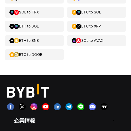
SOL
to
TRX
BTC
to
SOL
ETH
to
SOL
BTC
to
XRP
ETH
to
BNB
SOL
to
AVAX
BTC
to
DOGE
企業情報