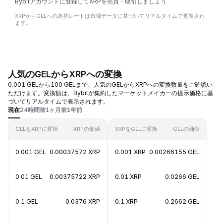
Bybitアカウントに登録してXRPを売買・取引しましょう
XRPからGELへの為替レートは市場データに基づいてリアルタイムで更新され
ます。
人気のGELからXRPへの変換
0.001 GELから100 GELまで、人気のGELからXRPへの変換数量をご確認い
ただけます。変換額は、Bybitが集約したマーケットメイカーの提示価格に基
づいてリアルタイムで表示されます。
現在
24時間前
1ヶ月前
1年前
GELをXRPに変換
XRPの価値
XRPをGELに変換
GELの価値
0.001 GEL
0.00037572 XRP
0.001 XRP
0.00266155 GEL
0.01 GEL
0.00375722 XRP
0.01 XRP
0.0266 GEL
0.1 GEL
0.0376 XRP
0.1 XRP
0.2662 GEL