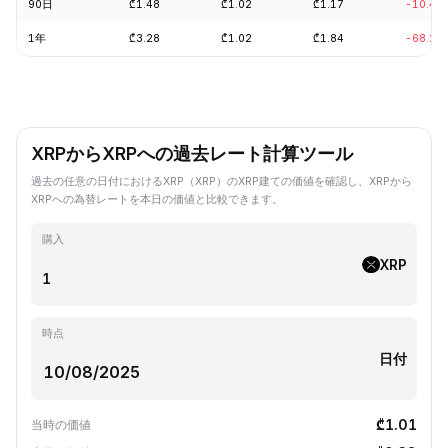
90日
₾1.48
₾1.02
₾1.17
-10.43
1年
₾3.28
₾1.02
₾1.84
-68.22
XRPからXRPへの過去レート計算ツール
過去の任意の日付におけるXRP（XRP）のXRP建ての価値を確認し、XRPから
XRPへの為替レートを本日の価値と比較できます。
購入
XRP
時点
日付
₾1.01
当時の価値