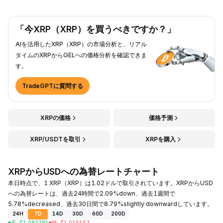
「今XRP（XRP）を買うべきですか？」
AIを活用したXRP（XRP）の市場分析と、リアル
タイムのXRPからGELへの価格分析を確認できま
す。
TradeGPTに質問する
XRPの価格
価格予測
XRP/USDTを取引
XRPを購入
XRPからUSDへの為替レートチャート
本日時点で、1 XRP（XRP）は1.02ドルで取引されています。XRPからUSD
への為替レートは、過去24時間で2.09%down、過去1週間で
5.78%decreased、過去30日間で8.79%slightly downwardしています。
24H
7D
14D
30D
60D
200D
高
:
₾
1.082781
低
:
₾
1.015157