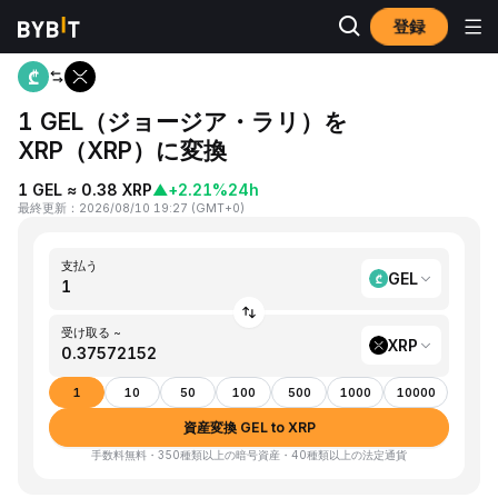
登録
ホーム
GEL to XRP
1 GEL（ジョージア・ラリ）を
XRP（XRP）に変換
1 GEL ≈ 0.38 XRP
▲
+2.21%
24h
最終更新
：
2026/08/10 19:27
(
GMT+0
)
支払う
GEL
受け取る ~
XRP
1
10
50
100
500
1000
10000
資産変換 GEL to XRP
手数料無料・350種類以上の暗号資産・40種類以上の法定通貨