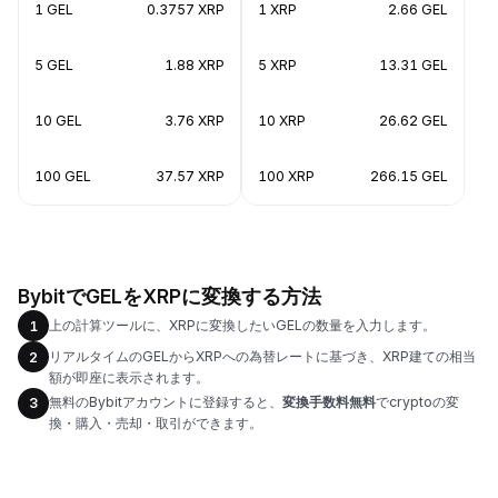
1 GEL
0.3757 XRP
1 XRP
2.66 GEL
5 GEL
1.88 XRP
5 XRP
13.31 GEL
10 GEL
3.76 XRP
10 XRP
26.62 GEL
100 GEL
37.57 XRP
100 XRP
266.15 GEL
BybitでGELをXRPに変換する方法
上の計算ツールに、XRPに変換したいGELの数量を入力します。
1
リアルタイムのGELからXRPへの為替レートに基づき、XRP建ての相当
2
額が即座に表示されます。
無料のBybitアカウントに登録すると、
変換手数料無料
でcryptoの変
3
換・購入・売却・取引ができます。