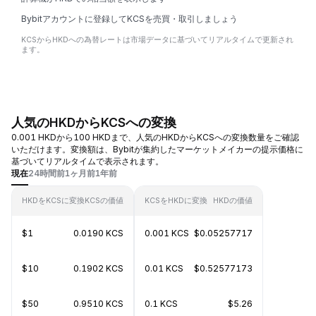
Bybitアカウントに登録してKCSを売買・取引しましょう
KCSからHKDへの為替レートは市場データに基づいてリアルタイムで更新され
ます。
人気のHKDからKCSへの変換
0.001 HKDから100 HKDまで、人気のHKDからKCSへの変換数量をご確認
いただけます。変換額は、Bybitが集約したマーケットメイカーの提示価格に
基づいてリアルタイムで表示されます。
現在
24時間前
1ヶ月前
1年前
HKDをKCSに変換
KCSの価値
KCSをHKDに変換
HKDの価値
$1
0.0190 KCS
0.001 KCS
$0.05257717
$10
0.1902 KCS
0.01 KCS
$0.52577173
$50
0.9510 KCS
0.1 KCS
$5.26