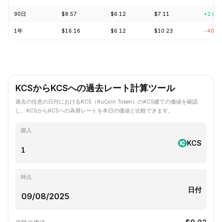
90日
$8.57
$6.12
$7.11
+2.03
1年
$16.16
$6.12
$10.23
-40.8
KCSからKCSへの過去レート計算ツール
過去の任意の日付におけるKCS（KuCoin Token）のKCS建ての価値を確認
し、KCSからKCSへの為替レートを本日の価値と比較できます。
購入
KCS
時点
日付