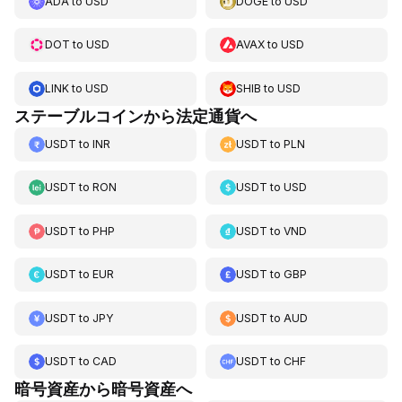
ADA
to
USD
DOGE
to
USD
DOT
to
USD
AVAX
to
USD
LINK
to
USD
SHIB
to
USD
ステーブルコインから法定通貨へ
USDT
to
INR
USDT
to
PLN
USDT
to
RON
USDT
to
USD
USDT
to
PHP
USDT
to
VND
USDT
to
EUR
USDT
to
GBP
USDT
to
JPY
USDT
to
AUD
USDT
to
CAD
USDT
to
CHF
暗号資産から暗号資産へ