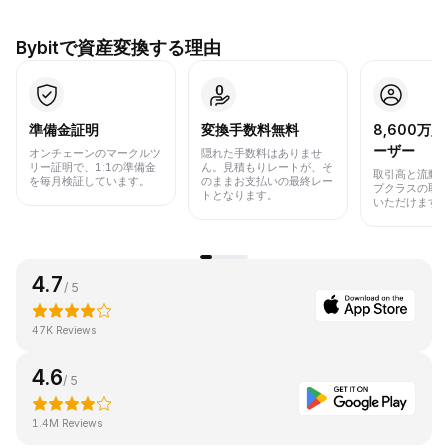
Bybitで資産変換する理由
準備金証明
変換手数料無料
8,600万
ーザー
オンチェーンのマークルツ
隠れた手数料はありませ
リー証明で、1:1の準備金
ん。見積もりレートが、そ
取引高と流動
を毎月検証しています。
のままお支払いの最終レー
プクラスの取
トとなります。
いただけます
4.7
/ 5
47K Reviews
4.6
/ 5
1.4M Reviews