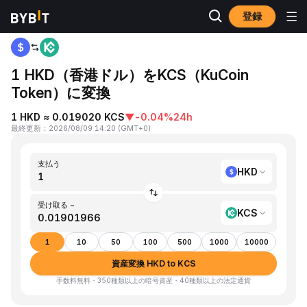
登録
ホーム
HKD to KCS
1 HKD（香港ドル）をKCS（KuCoin
Token）に変換
1 HKD ≈ 0.019020 KCS
▼
-0.04%
24h
最終更新
：
2026/08/09 14:20
(
GMT+0
)
支払う
HKD
受け取る ~
KCS
1
10
50
100
500
1000
10000
資産変換 HKD to KCS
手数料無料・350種類以上の暗号資産・40種類以上の法定通貨