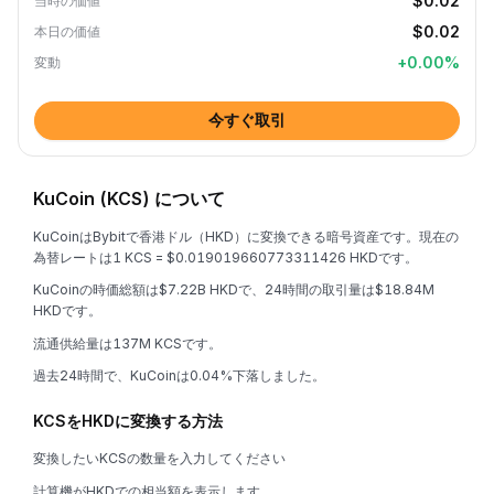
$0.02
当時の価値
$0.02
本日の価値
+
0.00
%
変動
今すぐ取引
KuCoin (KCS) について
KuCoinはBybitで香港ドル（HKD）に変換できる暗号資産です。現在の
為替レートは1 KCS = $0.019019660773311426 HKDです。
KuCoinの時価総額は$7.22B HKDで、24時間の取引量は$18.84M
HKDです。
流通供給量は137M KCSです。
過去24時間で、KuCoinは0.04%下落しました。
KCSをHKDに変換する方法
変換したいKCSの数量を入力してください
計算機がHKDでの相当額を表示します