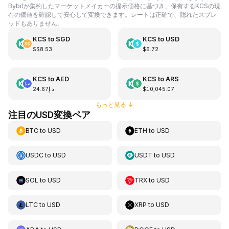
Bybitが集約したマーケットメイカーの提示価格に基づき、保有するKCSの現
在の価値を確認して安心して変換できます。レートは正確で、隠れたスプレ
ッドもありません。
KCS
to
SGD
KCS
to
USD
S$8.53
$6.72
KCS
to
AED
KCS
to
ARS
د.إ24.67
$10,045.07
もっと見る
↓
注目のUSD変換ペア
BTC
to
USD
ETH
to
USD
USDC
to
USD
USDT
to
USD
SOL
to
USD
TRX
to
USD
LTC
to
USD
XRP
to
USD