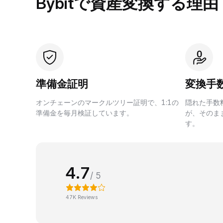
Bybitで資産変換する理由
準備金証明
変換手
オンチェーンのマークルツリー証明で、1:1の
隠れた手数
準備金を毎月検証しています。
が、そのま
す。
4.7
/ 5
47K Reviews