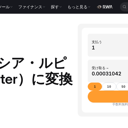
ツール
ファイナンス
探す
もっと見る
支払う
ネシア・ルピ
受け取る ~
iter）に変換
1
10
50
手数料無料