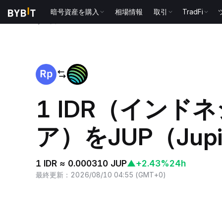
暗号資産を購入
相場情報
取引
TradFi
ホーム
IDR to JUP
1 IDR（インド
ア）をJUP（Jup
1 IDR ≈ 0.000310 JUP
▲
+2.43%
24h
最終更新
：
2026/08/10 04:55
(
GMT+0
)