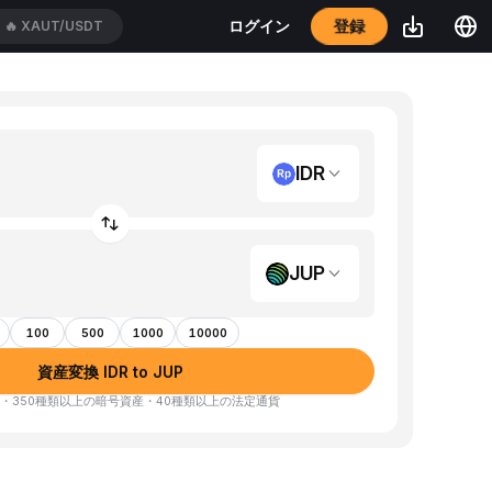
登録
ログイン
🔥
XAUT/USDT
IDR
JUP
100
500
1000
10000
資産変換 IDR to JUP
・350種類以上の暗号資産・40種類以上の法定通貨