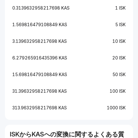
0.3139632958217698 KAS
1 ISK
1.569816479108849 KAS
5 ISK
3.139632958217698 KAS
10 ISK
6.279265916435396 KAS
20 ISK
15.69816479108849 KAS
50 ISK
31.39632958217698 KAS
100 ISK
313.9632958217698 KAS
1000 ISK
ISK
から
KAS
への変換に関するよくある質