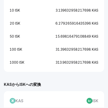
10 ISK
3.139632958217698 KAS
20 ISK
6.279265916435396 KAS
50 ISK
15.69816479108849 KAS
100 ISK
31.39632958217698 KAS
1000 ISK
313.9632958217698 KAS
KASからISKへの変換
KAS
ISK