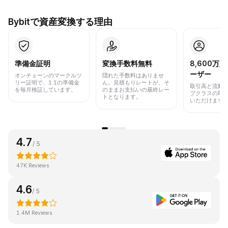
Bybitで資産変換する理由
準備金証明
変換手数料無料
8,600万
ーザー
オンチェーンのマークルツ
隠れた手数料はありませ
リー証明で、1:1の準備金
ん。見積もりレートが、そ
取引高と流動
を毎月検証しています。
のままお支払いの最終レー
プクラスの取
トとなります。
いただけます
4.7
/ 5
47K Reviews
4.6
/ 5
1.4M Reviews