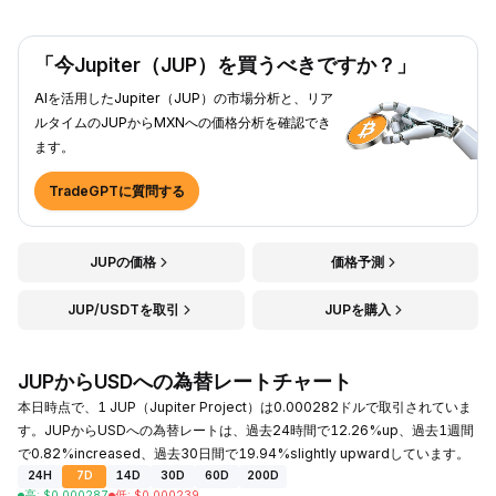
「今Jupiter（JUP）を買うべきですか？」
AIを活用したJupiter（JUP）の市場分析と、リア
ルタイムのJUPからMXNへの価格分析を確認でき
ます。
TradeGPTに質問する
JUPの価格
価格予測
JUP/USDTを取引
JUPを購入
JUPからUSDへの為替レートチャート
本日時点で、1 JUP（Jupiter Project）は0.000282ドルで取引されていま
す。JUPからUSDへの為替レートは、過去24時間で12.26%up、過去1週間
で0.82%increased、過去30日間で19.94%slightly upwardしています。
24H
7D
14D
30D
60D
200D
高
:
$
0.000287
低
:
$
0.000239