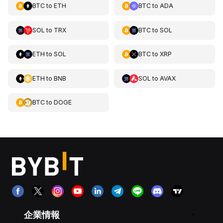
BTC
to
ETH
BTC
to
ADA
SOL
to
TRX
BTC
to
SOL
ETH
to
SOL
BTC
to
XRP
ETH
to
BNB
SOL
to
AVAX
BTC
to
DOGE
企業情報