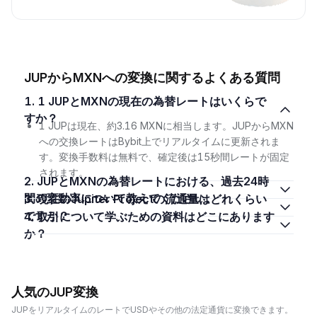
JUPからMXNへの変換に関するよくある質問
1. 1 JUPとMXNの現在の為替レートはいくらで
すか？
1 JUPは現在、約3.16 MXNに相当します。JUPからMXN
への交換レートはBybit上でリアルタイムに更新されま
す。変換手数料は無料で、確定後は15秒間レートが固定
されます。
2. JUPとMXNの為替レートにおける、過去24時
間の変動率について教えてください。
3. 現在のJupiter Projectの流通量はどれくらい
ですか？
4. 取引について学ぶための資料はどこにあります
か？
人気のJUP変換
JUPをリアルタイムのレートでUSDやその他の法定通貨に変換できます。