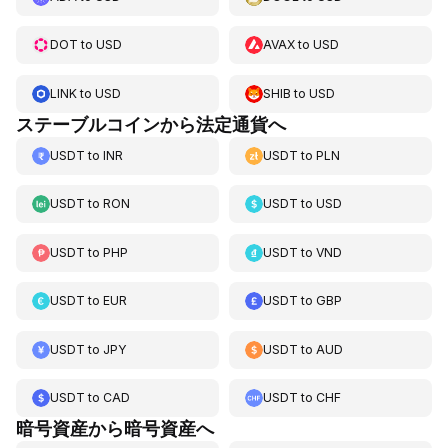
DOT
to
USD
AVAX
to
USD
LINK
to
USD
SHIB
to
USD
ステーブルコインから法定通貨へ
USDT
to
INR
USDT
to
PLN
USDT
to
RON
USDT
to
USD
USDT
to
PHP
USDT
to
VND
USDT
to
EUR
USDT
to
GBP
USDT
to
JPY
USDT
to
AUD
USDT
to
CAD
USDT
to
CHF
暗号資産から暗号資産へ