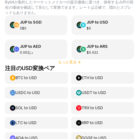
Bybitが集約したマーケットメイカーの提示価格に基づき、保有するJUPの現
在の価値を確認して安心して変換できます。レートは正確で、隠れたスプレ
ッドもありません。
JUP
to
SGD
JUP
to
USD
S$0
$0
JUP
to
AED
JUP
to
ARS
د.إ0.001
$0.421
もっと見る
↓
注目のUSD変換ペア
BTC
to
USD
ETH
to
USD
USDC
to
USD
USDT
to
USD
SOL
to
USD
TRX
to
USD
LTC
to
USD
XRP
to
USD
ADA
to
USD
DOGE
to
USD