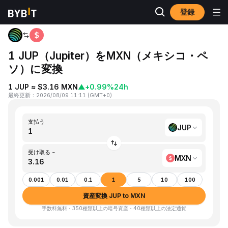
登録
ホーム
JUP to MXN
1 JUP（Jupiter）をMXN（メキシコ・ペ
ソ）に変換
1 JUP ≈ $3.16 MXN
▲
+0.99%
24h
最終更新
：
2026/08/09 11:11
(
GMT+0
)
支払う
JUP
受け取る ~
MXN
0.001
0.01
0.1
1
5
10
100
資産変換 JUP to MXN
手数料無料・350種類以上の暗号資産・40種類以上の法定通貨