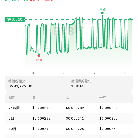
最終更新日時：2026-08-09、11:11 GMT+0
過去最高値
過去最低値
$0.128999
$0.000004
時価総額
循環供給量
$281,772.00
1.00 B
期間
高
低
平均
変
24時間
$0.000282
$0.000282
$0.000282
+1
7日
$0.000282
$0.000241
$0.000263
+0
30日
$0.000290
$0.000226
$0.000264
+1