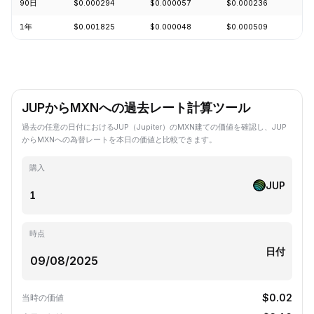
90日
$0.000294
$0.000057
$0.000236
+3
1年
$0.001825
$0.000048
$0.000509
-7
JUPからMXNへの過去レート計算ツール
過去の任意の日付におけるJUP（Jupiter）のMXN建ての価値を確認し、JUP
からMXNへの為替レートを本日の価値と比較できます。
購入
JUP
時点
日付
$0.02
当時の価値