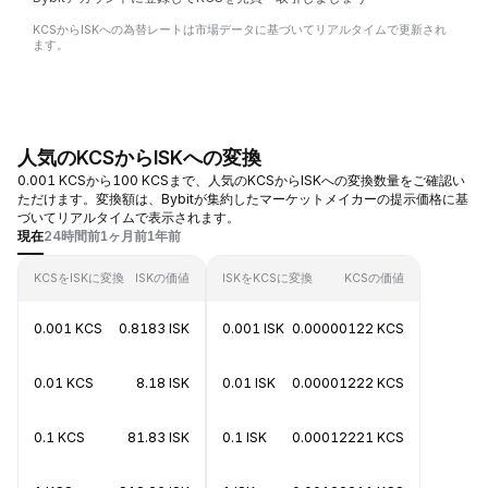
KCSからISKへの為替レートは市場データに基づいてリアルタイムで更新され
ます。
人気のKCSからISKへの変換
0.001 KCSから100 KCSまで、人気のKCSからISKへの変換数量をご確認い
ただけます。変換額は、Bybitが集約したマーケットメイカーの提示価格に基
づいてリアルタイムで表示されます。
現在
24時間前
1ヶ月前
1年前
KCSをISKに変換
ISKの価値
ISKをKCSに変換
KCSの価値
0.001 KCS
0.8183 ISK
0.001 ISK
0.00000122 KCS
0.01 KCS
8.18 ISK
0.01 ISK
0.00001222 KCS
0.1 KCS
81.83 ISK
0.1 ISK
0.00012221 KCS