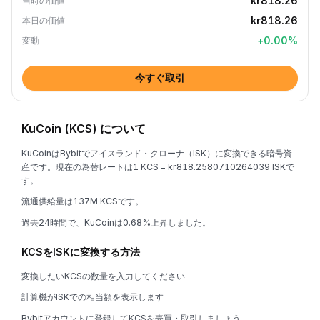
kr818.26
当時の価値
kr818.26
本日の価値
+
0.00
%
変動
今すぐ取引
KuCoin (KCS) について
KuCoinはBybitでアイスランド・クローナ（ISK）に変換できる暗号資
産です。現在の為替レートは1 KCS = kr818.2580710264039 ISKで
す。
流通供給量は137M KCSです。
過去24時間で、KuCoinは0.68%上昇しました。
KCSをISKに変換する方法
変換したいKCSの数量を入力してください
計算機がISKでの相当額を表示します
Bybitアカウントに登録してKCSを売買・取引しましょう