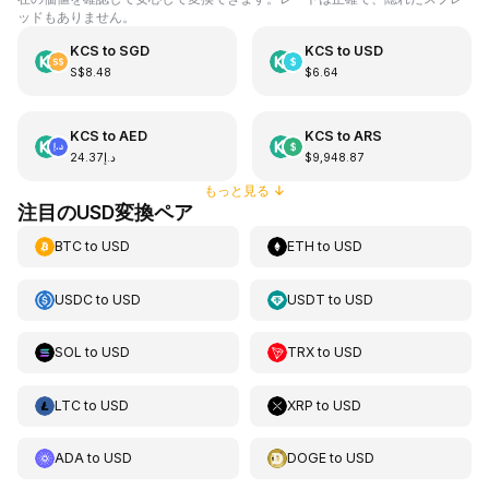
ッドもありません。
KCS
to
SGD
KCS
to
USD
S$8.48
$6.64
KCS
to
AED
KCS
to
ARS
د.إ24.37
$9,948.87
もっと見る
↓
注目のUSD変換ペア
BTC
to
USD
ETH
to
USD
USDC
to
USD
USDT
to
USD
SOL
to
USD
TRX
to
USD
LTC
to
USD
XRP
to
USD
ADA
to
USD
DOGE
to
USD