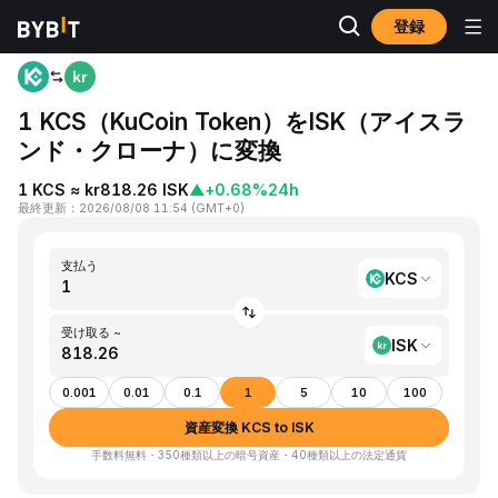
登録
ホーム
KCS to ISK
1 KCS（KuCoin Token）をISK（アイスラ
ンド・クローナ）に変換
1 KCS ≈ kr818.26 ISK
▲
+0.68%
24h
最終更新
：
2026/08/08 11:54
(
GMT+0
)
支払う
KCS
受け取る ~
ISK
0.001
0.01
0.1
1
5
10
100
資産変換 KCS to ISK
手数料無料・350種類以上の暗号資産・40種類以上の法定通貨