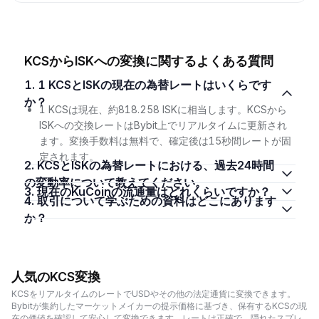
KCSからISKへの変換に関するよくある質問
1. 1 KCSとISKの現在の為替レートはいくらです
か？
1 KCSは現在、約818.258 ISKに相当します。KCSから
ISKへの交換レートはBybit上でリアルタイムに更新され
ます。変換手数料は無料で、確定後は15秒間レートが固
定されます。
2. KCSとISKの為替レートにおける、過去24時間
の変動率について教えてください。
3. 現在のKuCoinの流通量はどれくらいですか？
4. 取引について学ぶための資料はどこにあります
か？
人気のKCS変換
KCSをリアルタイムのレートでUSDやその他の法定通貨に変換できます。
Bybitが集約したマーケットメイカーの提示価格に基づき、保有するKCSの現
在の価値を確認して安心して変換できます。レートは正確で、隠れたスプレ