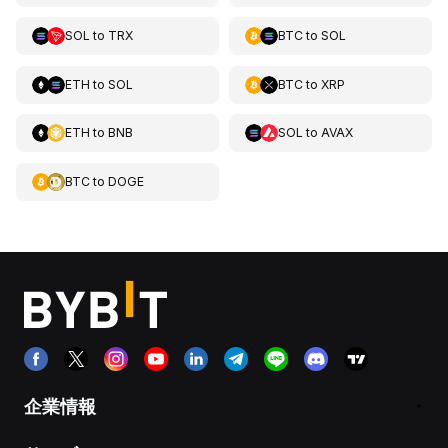
SOL
to
TRX
BTC
to
SOL
ETH
to
SOL
BTC
to
XRP
ETH
to
BNB
SOL
to
AVAX
BTC
to
DOGE
企業情報