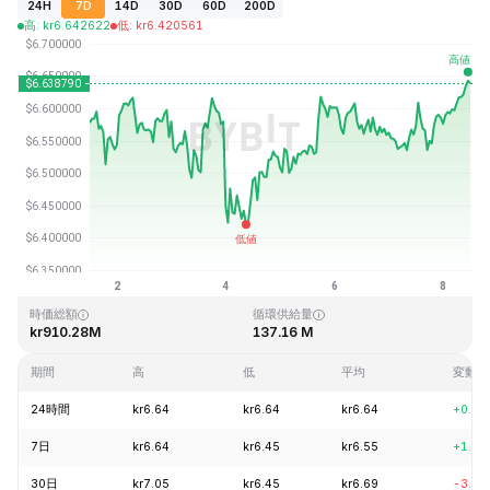
24H
7D
14D
30D
60D
200D
高
:
kr
6.642622
低
:
kr
6.420561
最終更新日時：2026-08-08、11:54 GMT+0
過去最高値
過去最低値
kr28.83
kr0.342863
時価総額
循環供給量
kr910.28M
137.16 M
期間
高
低
平均
変動
24時間
kr6.64
kr6.64
kr6.64
+0.99
7日
kr6.64
kr6.45
kr6.55
+1.35
30日
kr7.05
kr6.45
kr6.69
-3.97