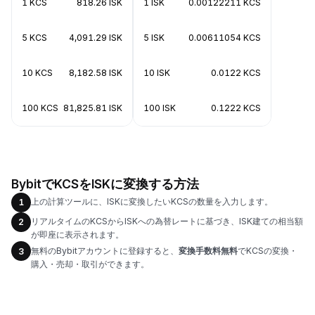
1 KCS
818.26 ISK
1 ISK
0.00122211 KCS
5 KCS
4,091.29 ISK
5 ISK
0.00611054 KCS
10 KCS
8,182.58 ISK
10 ISK
0.0122 KCS
100 KCS
81,825.81 ISK
100 ISK
0.1222 KCS
BybitでKCSをISKに変換する方法
上の計算ツールに、ISKに変換したいKCSの数量を入力します。
1
リアルタイムのKCSからISKへの為替レートに基づき、ISK建ての相当額
2
が即座に表示されます。
無料のBybitアカウントに登録すると、
変換手数料無料
でKCSの変換・
3
購入・売却・取引ができます。