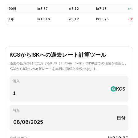
90日
kr8.57
kr6.12
kr7.13
+4.02
1年
kr16.16
kr6.12
kr10.25
-35.8
KCSからISKへの過去レート計算ツール
過去の任意の日付におけるKCS（KuCoin Token）のISK建ての価値を確認し、
KCSからISKへの為替レートを本日の価値と比較できます。
購入
KCS
時点
日付