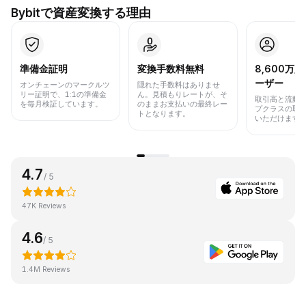
Bybitで資産変換する理由
準備金証明
変換手数料無料
8,600万
ーザー
オンチェーンのマークルツ
隠れた手数料はありませ
リー証明で、1:1の準備金
ん。見積もりレートが、そ
取引高と流動
を毎月検証しています。
のままお支払いの最終レー
プクラスの取
トとなります。
いただけます
4.7
/ 5
47K Reviews
4.6
/ 5
1.4M Reviews