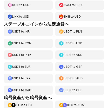
DOT
to
USD
AVAX
to
USD
LINK
to
USD
SHIB
to
USD
ステーブルコインから法定通貨へ
USDT
to
INR
USDT
to
PLN
USDT
to
RON
USDT
to
USD
USDT
to
PHP
USDT
to
VND
USDT
to
EUR
USDT
to
GBP
USDT
to
JPY
USDT
to
AUD
USDT
to
CAD
USDT
to
CHF
暗号資産から暗号資産へ
BTC
to
ETH
BTC
to
ADA