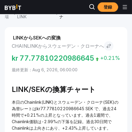
登録
市
Chainlink 価格
Chainlink to スウェーデン・クロー
場
LINK
ナ
LINKからSEKへの変換
CHAINLINKからスウェーデン・クローナへ
kr
77.77810220986645
+0.21%
最終更新：Aug 6, 2026, 06:00:00
LINK/SEKの換算チャート
本日のChainlink(LINK)とスウェーデン・クローナ(SEK)の
為替レートはkr77.77810220986645 SEK で、過去24
時間で+0.21%の上昇となっています。過去1週間で、
Chainlink価額は-2.99%の下落を記録。過去30日間で
Chainlinkは上向きにあり、+2.43%上昇しています。