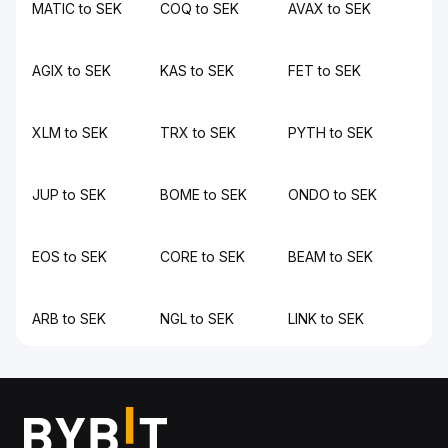
MATIC to SEK
COQ to SEK
AVAX to SEK
AGIX to SEK
KAS to SEK
FET to SEK
XLM to SEK
TRX to SEK
PYTH to SEK
JUP to SEK
BOME to SEK
ONDO to SEK
EOS to SEK
CORE to SEK
BEAM to SEK
ARB to SEK
NGL to SEK
LINK to SEK