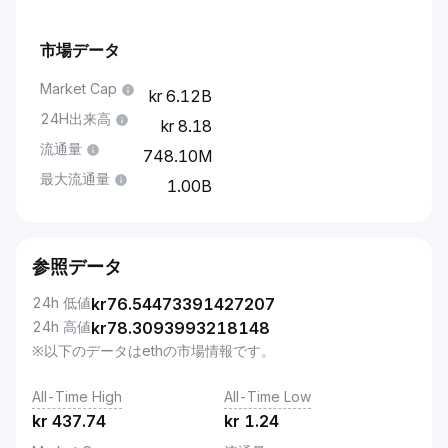
市場データ
Market Cap
6.12B
24H出来高
8.18
流通量
748.10M
最大流通量
1.00B
参照データ
24h 低値
kr
76.54473391427207
24h 高値
kr
78.3093993218148
※以下のデータはethの市場情報です。
All-Time High
All-Time Low
kr
437.74
kr
1.24