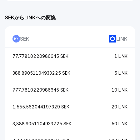
SEKからLINKへの変換
SEK
LINK
77.77810220986645 SEK
1 LINK
388.89051104933225 SEK
5 LINK
777.7810220986645 SEK
10 LINK
1,555.562044197329 SEK
20 LINK
3,888.9051104933225 SEK
50 LINK