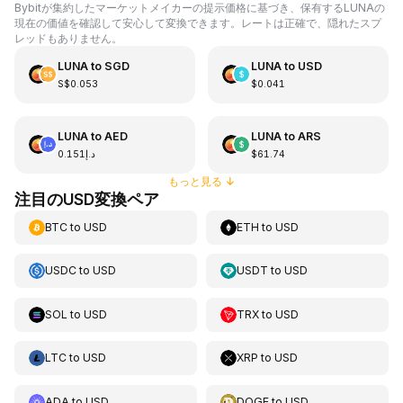
Bybitが集約したマーケットメイカーの提示価格に基づき、保有するLUNAの
現在の価値を確認して安心して変換できます。レートは正確で、隠れたスプ
レッドもありません。
LUNA
to
SGD
LUNA
to
USD
S$0.053
$0.041
LUNA
to
AED
LUNA
to
ARS
د.إ0.151
$61.74
もっと見る
↓
注目のUSD変換ペア
BTC
to
USD
ETH
to
USD
USDC
to
USD
USDT
to
USD
SOL
to
USD
TRX
to
USD
LTC
to
USD
XRP
to
USD
ADA
to
USD
DOGE
to
USD