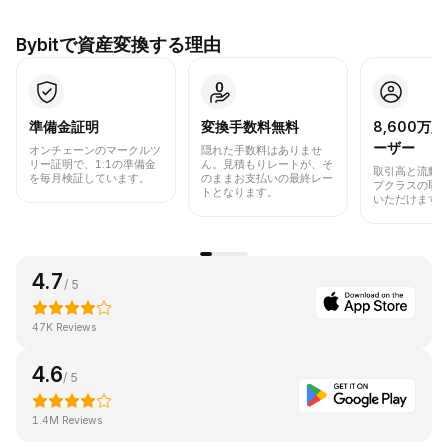
Bybitで資産変換する理由
準備金証明
変換手数料無料
8,600万
ーザー
オンチェーンのマークルツ
隠れた手数料はありませ
リー証明で、1:1の準備金
ん。見積もりレートが、そ
取引高と流動
を毎月検証しています。
のままお支払いの最終レー
プクラスの取
トとなります。
いただけます
4.7
/ 5
47K Reviews
4.6
/ 5
1.4M Reviews