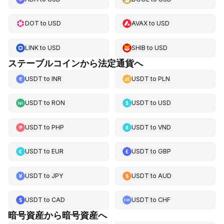
DOT
to
USD
AVAX
to
USD
LINK
to
USD
SHIB
to
USD
ステーブルコインから法定通貨へ
USDT
to
INR
USDT
to
PLN
USDT
to
RON
USDT
to
USD
USDT
to
PHP
USDT
to
VND
USDT
to
EUR
USDT
to
GBP
USDT
to
JPY
USDT
to
AUD
USDT
to
CAD
USDT
to
CHF
暗号資産から暗号資産へ