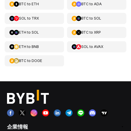
BTC
to
ETH
BTC
to
ADA
SOL
to
TRX
BTC
to
SOL
ETH
to
SOL
BTC
to
XRP
ETH
to
BNB
SOL
to
AVAX
BTC
to
DOGE
企業情報