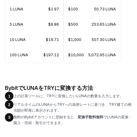
1 LUNA
$1.97
$100
50.73 LUNA
5 LUNA
$9.86
$500
253.65 LUNA
10 LUNA
$19.71
$1,000
507.30 LUNA
100 LUNA
$197.12
$10,000
5,072.95 LUNA
BybitでLUNAをTRYに変換する方法
上の計算ツールに、TRYに変換したいLUNAの数量を入力します。
1
リアルタイムのLUNAからTRYへの為替レートに基づき、TRY建ての相
2
当額が即座に表示されます。
無料のBybitアカウントに登録すると、
変換手数料無料
でLUNAの変換・
3
購入・売却・取引ができます。