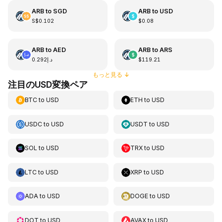
ARB
to
SGD
ARB
to
USD
S$0.102
$0.08
ARB
to
AED
ARB
to
ARS
د.إ0.292
$119.21
もっと見る
↓
注目のUSD変換ペア
BTC
to
USD
ETH
to
USD
USDC
to
USD
USDT
to
USD
SOL
to
USD
TRX
to
USD
LTC
to
USD
XRP
to
USD
ADA
to
USD
DOGE
to
USD
DOT
to
USD
AVAX
to
USD