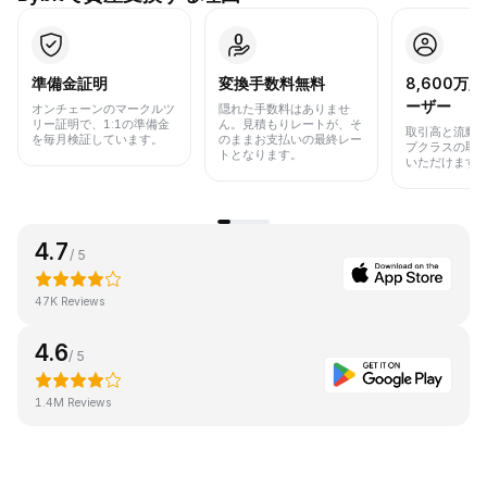
準備金証明
変換手数料無料
8,600万
ーザー
オンチェーンのマークルツ
隠れた手数料はありませ
リー証明で、1:1の準備金
ん。見積もりレートが、そ
取引高と流動
を毎月検証しています。
のままお支払いの最終レー
プクラスの取
トとなります。
いただけます
4.7
/ 5
47K Reviews
4.6
/ 5
1.4M Reviews