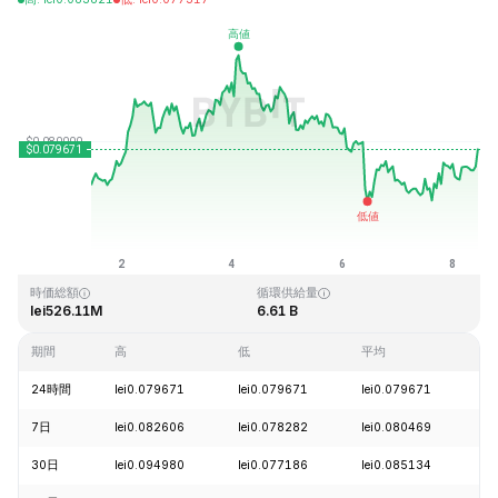
最終更新日時：2026-08-08、11:07 GMT+0
過去最高値
過去最低値
lei2.39
lei0.070480
時価総額
循環供給量
lei526.11M
6.61 B
期間
高
低
平均
変
24時間
lei0.079671
lei0.079671
lei0.079671
+
7日
lei0.082606
lei0.078282
lei0.080469
+
30日
lei0.094980
lei0.077186
lei0.085134
-