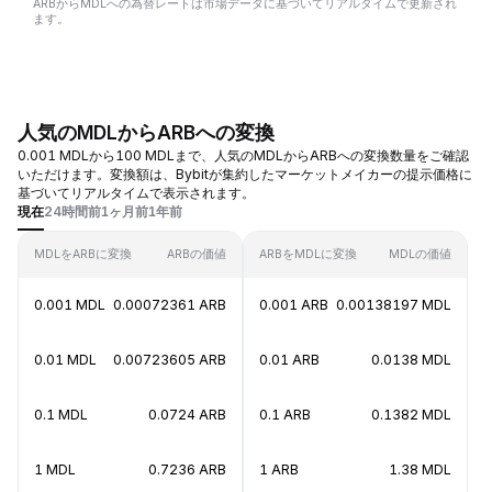
ARBからMDLへの為替レートは市場データに基づいてリアルタイムで更新され
ます。
人気のMDLからARBへの変換
0.001 MDLから100 MDLまで、人気のMDLからARBへの変換数量をご確認
いただけます。変換額は、Bybitが集約したマーケットメイカーの提示価格に
基づいてリアルタイムで表示されます。
現在
24時間前
1ヶ月前
1年前
MDLをARBに変換
ARBの価値
ARBをMDLに変換
MDLの価値
0.001 MDL
0.00072361 ARB
0.001 ARB
0.00138197 MDL
0.01 MDL
0.00723605 ARB
0.01 ARB
0.0138 MDL
0.1 MDL
0.0724 ARB
0.1 ARB
0.1382 MDL
1 MDL
0.7236 ARB
1 ARB
1.38 MDL