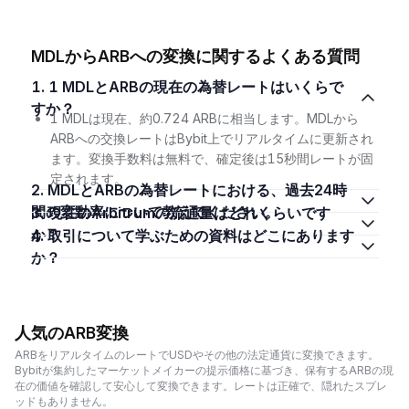
MDLからARBへの変換に関するよくある質問
1. 1 MDLとARBの現在の為替レートはいくらで
すか？
1 MDLは現在、約0.724 ARBに相当します。MDLから
ARBへの交換レートはBybit上でリアルタイムに更新され
ます。変換手数料は無料で、確定後は15秒間レートが固
定されます。
2. MDLとARBの為替レートにおける、過去24時
間の変動率について教えてください。
3. 現在のArbitrumの流通量はどれくらいです
か？
4. 取引について学ぶための資料はどこにあります
か？
人気のARB変換
ARBをリアルタイムのレートでUSDやその他の法定通貨に変換できます。
Bybitが集約したマーケットメイカーの提示価格に基づき、保有するARBの現
在の価値を確認して安心して変換できます。レートは正確で、隠れたスプレ
ッドもありません。