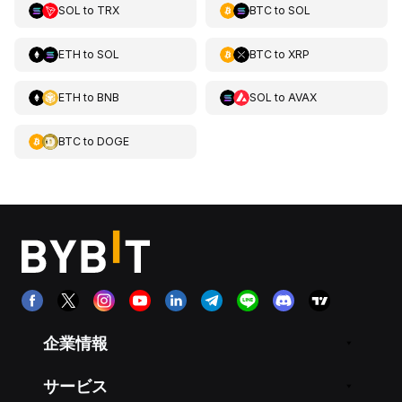
SOL
to
TRX
BTC
to
SOL
ETH
to
SOL
BTC
to
XRP
ETH
to
BNB
SOL
to
AVAX
BTC
to
DOGE
企業情報
サービス