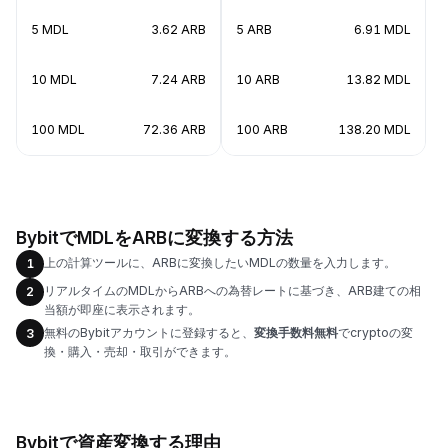
5 MDL
3.62 ARB
5 ARB
6.91 MDL
10 MDL
7.24 ARB
10 ARB
13.82 MDL
100 MDL
72.36 ARB
100 ARB
138.20 MDL
BybitでMDLをARBに変換する方法
上の計算ツールに、ARBに変換したいMDLの数量を入力します。
1
リアルタイムのMDLからARBへの為替レートに基づき、ARB建ての相
2
当額が即座に表示されます。
無料のBybitアカウントに登録すると、
変換手数料無料
でcryptoの変
3
換・購入・売却・取引ができます。
Bybitで資産変換する理由