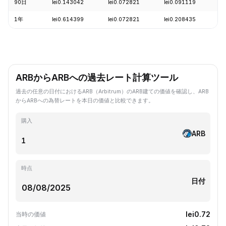
90日
lei0.143042
lei0.072821
lei0.091119
-
1年
lei0.614399
lei0.072821
lei0.208435
-
ARBからARBへの過去レート計算ツール
過去の任意の日付におけるARB（Arbitrum）のARB建ての価値を確認し、ARB
からARBへの為替レートを本日の価値と比較できます。
購入
ARB
時点
日付
lei0.72
当時の価値