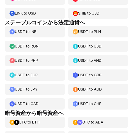
LINK
to
USD
SHIB
to
USD
ステーブルコインから法定通貨へ
USDT
to
INR
USDT
to
PLN
USDT
to
RON
USDT
to
USD
USDT
to
PHP
USDT
to
VND
USDT
to
EUR
USDT
to
GBP
USDT
to
JPY
USDT
to
AUD
USDT
to
CAD
USDT
to
CHF
暗号資産から暗号資産へ
BTC
to
ETH
BTC
to
ADA