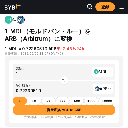
登録
ホーム
MDL to ARB
1 MDL（モルドバン・ルー）を
ARB（Arbitrum）に変換
1 MDL ≈ 0.72360519 ARB
▼
-2.48%
24h
最終更新
：
2026/08/08 11:07
(
GMT+0
)
支払う
MDL
受け取る ~
ARB
1
10
50
100
500
1000
10000
資産変換 MDL to ARB
手数料無料・350種類以上の暗号資産・40種類以上の法定通貨