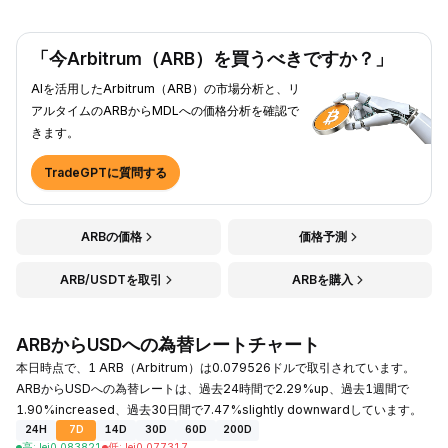
「今Arbitrum（ARB）を買うべきですか？」
AIを活用したArbitrum（ARB）の市場分析と、リ
アルタイムのARBからMDLへの価格分析を確認で
きます。
TradeGPTに質問する
ARBの価格
価格予測
ARB/USDTを取引
ARBを購入
ARBからUSDへの為替レートチャート
本日時点で、1 ARB（Arbitrum）は0.079526ドルで取引されています。
ARBからUSDへの為替レートは、過去24時間で2.29%up、過去1週間で
1.90%increased、過去30日間で7.47%slightly downwardしています。
24H
7D
14D
30D
60D
200D
高
:
lei
0.083821
低
:
lei
0.077317