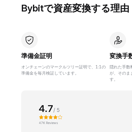
Bybitで資産変換する理由
準備金証明
変換手
オンチェーンのマークルツリー証明で、1:1の
隠れた手数
準備金を毎月検証しています。
が、そのま
す。
4.7
/ 5
47K Reviews