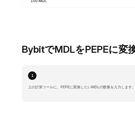
100 MDL
BybitでMDLをPEPEに
1
上の計算ツールに、PEPEに変換したいMDLの数量を入力します