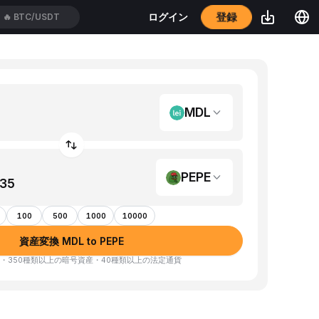
登録
ログイン
🔥
BTC/USDT
MDL
PEPE
100
500
1000
10000
資産変換 MDL to PEPE
・350種類以上の暗号資産・40種類以上の法定通貨