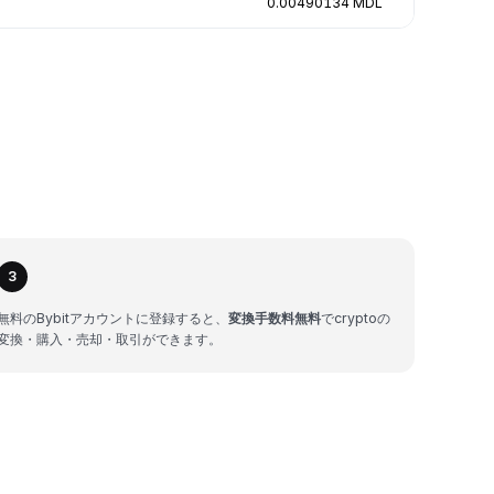
0.00490134 MDL
3
無料のBybitアカウントに登録すると、
変換手数料無料
でcryptoの
変換・購入・売却・取引ができます。