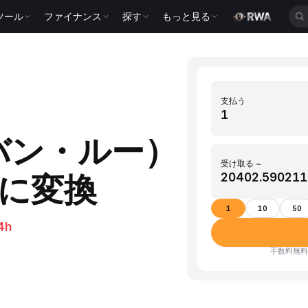
ツール
ファイナンス
探す
もっと見る
支払う
ドバン・ルー）
受け取る ~
）に変換
1
10
50
4h
手数料無料