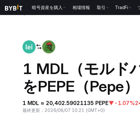
暗号資産を購入
相場情報
取引
TradFi
ホーム
MDL to PEPE
1 MDL（モル
をPEPE（Pepe
1 MDL ≈ 20,402.59021135 PEPE
▼
-1.07%
2
最終更新
：
2026/08/07 10:21
(
GMT+0
)