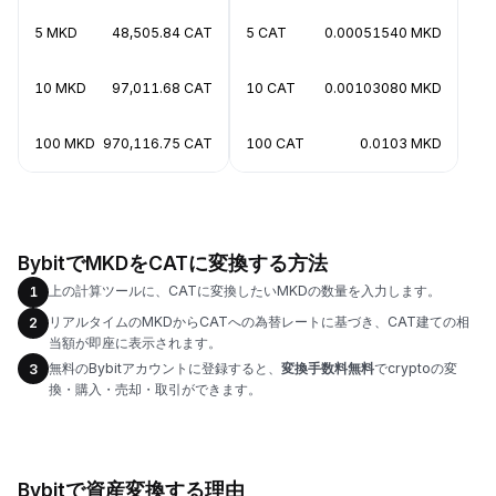
5 MKD
48,505.84 CAT
5 CAT
0.00051540 MKD
10 MKD
97,011.68 CAT
10 CAT
0.00103080 MKD
100 MKD
970,116.75 CAT
100 CAT
0.0103 MKD
BybitでMKDをCATに変換する方法
上の計算ツールに、CATに変換したいMKDの数量を入力します。
1
リアルタイムのMKDからCATへの為替レートに基づき、CAT建ての相
2
当額が即座に表示されます。
無料のBybitアカウントに登録すると、
変換手数料無料
でcryptoの変
3
換・購入・売却・取引ができます。
Bybitで資産変換する理由