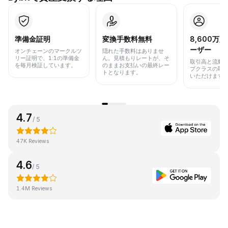
準備金証明
変換手数料無料
8,600万
ーザー
オンチェーンのマークルツ
隠れた手数料はありませ
リー証明で、1:1の準備金
ん。見積もりレートが、そ
取引高と流動
を毎月検証しています。
のままお支払いの最終レー
プクラスの取
トとなります。
いただけます
4.7
/ 5
47K Reviews
4.6
/ 5
1.4M Reviews