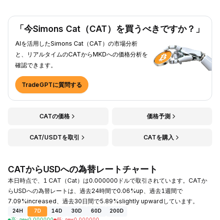
「今Simons Cat（CAT）を買うべきですか？」
AIを活用したSimons Cat（CAT）の市場分析
と、リアルタイムのCATからMKDへの価格分析を
確認できます。
TradeGPTに質問する
CATの価格
価格予測
CAT/USDTを取引
CATを購入
CATからUSDへの為替レートチャート
本日時点で、1 CAT（Cat）は0.000000ドルで取引されています。CATか
らUSDへの為替レートは、過去24時間で0.06%up、過去1週間で
7.09%increased、過去30日間で5.89%slightly upwardしています。
24H
7D
14D
30D
60D
200D
高
:
ден
0.000000
低
:
ден
0.000000