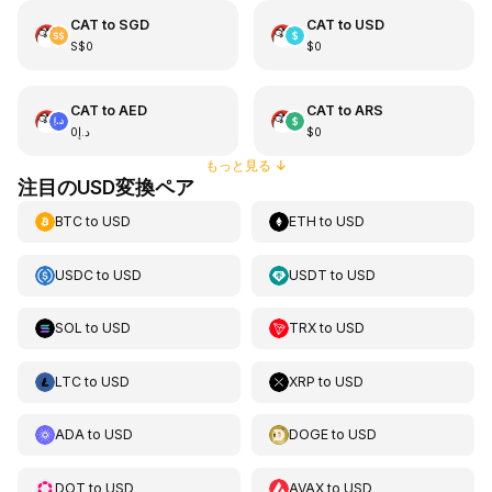
CAT
to
SGD
CAT
to
USD
S$0
$0
CAT
to
AED
CAT
to
ARS
د.إ0
$0
もっと見る
↓
注目のUSD変換ペア
BTC
to
USD
ETH
to
USD
USDC
to
USD
USDT
to
USD
SOL
to
USD
TRX
to
USD
LTC
to
USD
XRP
to
USD
ADA
to
USD
DOGE
to
USD
DOT
to
USD
AVAX
to
USD