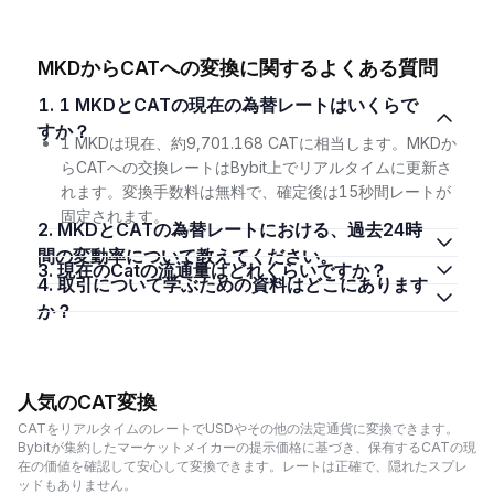
MKDからCATへの変換に関するよくある質問
1. 1 MKDとCATの現在の為替レートはいくらで
すか？
1 MKDは現在、約9,701.168 CATに相当します。MKDか
らCATへの交換レートはBybit上でリアルタイムに更新さ
れます。変換手数料は無料で、確定後は15秒間レートが
固定されます。
2. MKDとCATの為替レートにおける、過去24時
間の変動率について教えてください。
3. 現在のCatの流通量はどれくらいですか？
4. 取引について学ぶための資料はどこにあります
か？
人気のCAT変換
CATをリアルタイムのレートでUSDやその他の法定通貨に変換できます。
Bybitが集約したマーケットメイカーの提示価格に基づき、保有するCATの現
在の価値を確認して安心して変換できます。レートは正確で、隠れたスプレ
ッドもありません。