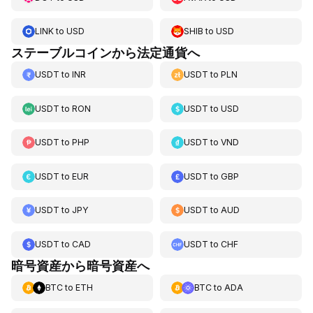
LINK
to
USD
SHIB
to
USD
ステーブルコインから法定通貨へ
USDT
to
INR
USDT
to
PLN
USDT
to
RON
USDT
to
USD
USDT
to
PHP
USDT
to
VND
USDT
to
EUR
USDT
to
GBP
USDT
to
JPY
USDT
to
AUD
USDT
to
CAD
USDT
to
CHF
暗号資産から暗号資産へ
BTC
to
ETH
BTC
to
ADA