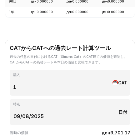
90日
ден0.000000
ден0.000000
ден0.000000
+
1年
ден0.000000
ден0.000000
ден0.000000
-
CATからCATへの過去レート計算ツール
過去の任意の日付におけるCAT（Simons Cat）のCAT建ての価値を確認し、
CATからCATへの為替レートを本日の価値と比較できます。
購入
CAT
時点
日付
ден9,701.17
当時の価値