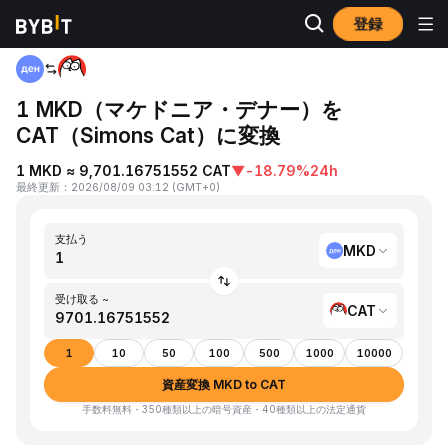
登録
ホーム
MKD to CAT
1 MKD（マケドニア・デナー）を
CAT（Simons Cat）に変換
1 MKD ≈ 9,701.16751552 CAT
▼
-18.79%
24h
最終更新
：
2026/08/09 03:12
(
GMT+0
)
支払う
MKD
受け取る ~
CAT
1
10
50
100
500
1000
10000
資産変換 MKD to CAT
手数料無料・350種類以上の暗号資産・40種類以上の法定通貨