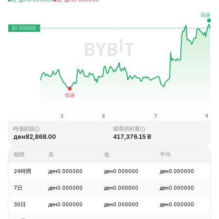
最終更新日時：2026-08-09、03:12 GMT+0
過去最高値
過去最低値
ден0.000000
ден0.000000
時価総額
循環供給量
ден82,868.00
417,376.15 B
期間
高
低
平均
24時間
ден0.000000
ден0.000000
ден0.000000
+
7日
ден0.000000
ден0.000000
ден0.000000
+
30日
ден0.000000
ден0.000000
ден0.000000
+