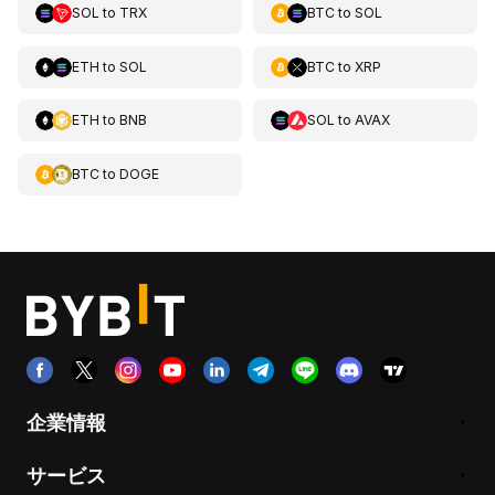
SOL
to
TRX
BTC
to
SOL
ETH
to
SOL
BTC
to
XRP
ETH
to
BNB
SOL
to
AVAX
BTC
to
DOGE
企業情報
サービス