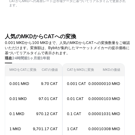
CATからMKDへの為替レートは市場データに基づいてリアルタイムで更新され
ます。
人気のMKDからCATへの変換
0.001 MKDから100 MKDまで、人気のMKDからCATへの変換数量をご確認
いただけます。変換額は、Bybitが集約したマーケットメイカーの提示価格に
基づいてリアルタイムで表示されます。
現在
24時間前
1ヶ月前
1年前
MKDをCATに変換
CATの価値
CATをMKDに変換
MKDの価値
0.001 MKD
9.70 CAT
0.001 CAT
0.00000010 MKD
0.01 MKD
97.01 CAT
0.01 CAT
0.00000103 MKD
0.1 MKD
970.12 CAT
0.1 CAT
0.00001031 MKD
1 MKD
9,701.17 CAT
1 CAT
0.00010308 MKD