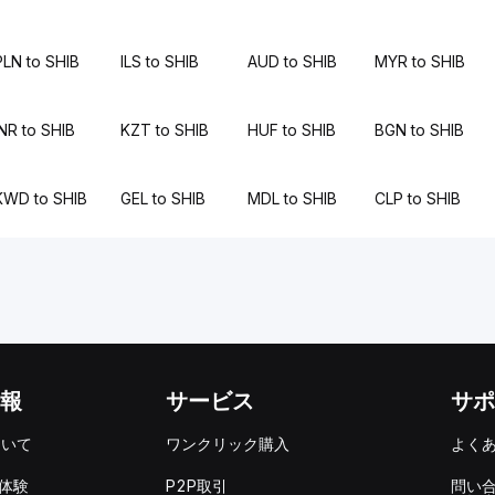
PLN to SHIB
ILS to SHIB
AUD to SHIB
MYR to SHIB
INR to SHIB
KZT to SHIB
HUF to SHIB
BGN to SHIB
KWD to SHIB
GEL to SHIB
MDL to SHIB
CLP to SHIB
報
サービス
サポ
ついて
ワンクリック購入
よく
を体験
P2P取引
問い