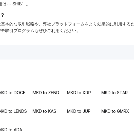
量は-- SHIB）。
？
ーでは基本的な取引戦略や、弊社プラットフォームをより効果的に利用す
tデモ取引プログラムもぜひご利用ください。
MKD to DOGE
MKD to ZEND
MKD to XRP
MKD to STAR
MKD to LENDS
MKD to KAS
MKD to JUP
MKD to GMRX
MKD to ADA