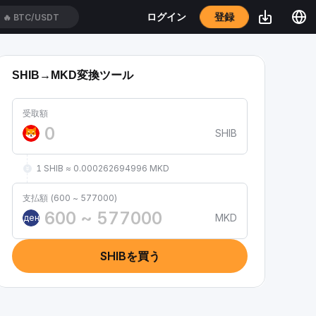
登録
ログイン
🔥
BTC/USDT
SHIB→MKD変換ツール
受取額
SHIB
1 SHIB ≈ 0.000262694996 MKD
支払額 (600 ~ 577000)
MKD
ден
SHIBを買う