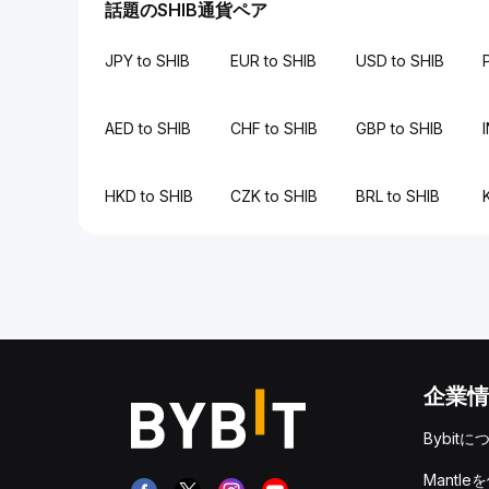
話題のSHIB通貨ペア
JPY to SHIB
EUR to SHIB
USD to SHIB
AED to SHIB
CHF to SHIB
GBP to SHIB
HKD to SHIB
CZK to SHIB
BRL to SHIB
企業情
Bybitに
Mantle