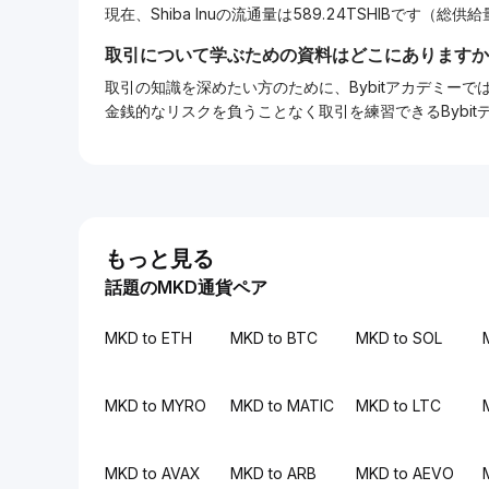
現在、Shiba Inuの流通量は589.24TSHIBです（総供給
取引について学ぶための資料はどこにありますか
取引の知識を深めたい方のために、Bybitアカデミ
金銭的なリスクを負うことなく取引を練習できるBybi
もっと見る
話題のMKD通貨ペア
MKD to ETH
MKD to BTC
MKD to SOL
MKD to MYRO
MKD to MATIC
MKD to LTC
MKD to AVAX
MKD to ARB
MKD to AEVO