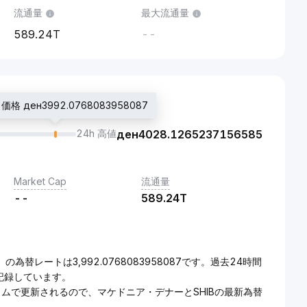
流通量
最大流通量
589.24T
--
格 ден3992.0768083958087
24h 高値
ден
4028.1265237156585
Market Cap
流通量
--
589.24T
）の為替レートは3,992.0768083958087です。過去24時間
}を記録しています。
タイムで更新されるので、マケドニア・デナーとSHIBの最新為替