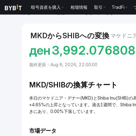
暗号資産を購入
相場情報
取引
TradFi
市場
Shiba Inu 価格 SHIB
マケドニア・デナー to Shiba
MKDからSHIBへの変換
マケドニア
ден
3,992.07680
最終更新：Aug 6, 2026, 22:00:00
MKD/
SHIBの換算チャート
本日のマケドニア・デナー(MKD)とShiba Inu(SHIB)の
+4.65%の上昇となっています。過去1週間で、Shiba In
きにあり、0.00%下落しています。
市場データ