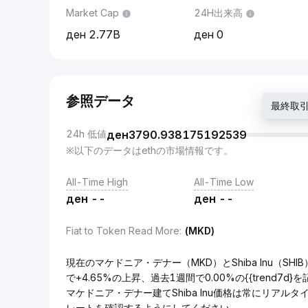
Market Cap
24H出来高
2.77B
0
参照データ
最終取引価
24h 低値
ден
3790.938175192539
※以下のデータはethの市場情報です。
All-Time High
All-Time Low
ден
--
ден
--
Fiat to Token Read More
:
(MKD)
現在のマケドニア・デナー（MKD）とShiba Inu（SHIB
で+4.65%の上昇、過去1週間で0.00%の{{trend7d
マケドニア・デナー建てShiba Inu価格は常にリアル
レートを確認するようにしてください。