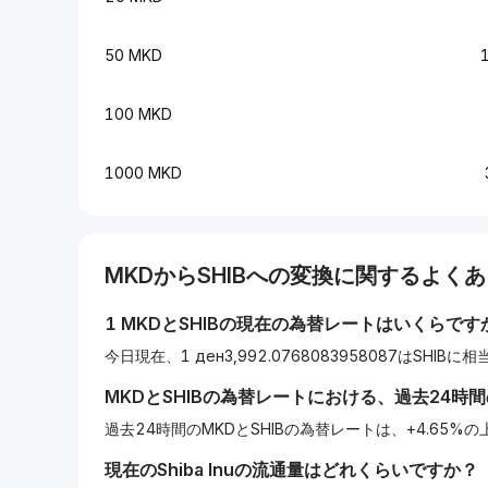
50 MKD
100 MKD
1000 MKD
MKD
から
SHIB
への変換に関するよくあ
1
MKD
と
SHIB
の現在の為替レートはいくらです
今日現在、1 ден3,992.0768083958087はSHIBに
MKD
と
SHIB
の為替レートにおける、過去24時
過去24時間のMKDとSHIBの為替レートは、+4.65
現在の
Shiba Inu
の流通量はどれくらいですか？