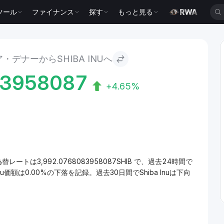
ツール
ファイナンス
探す
もっと見る
 Inu
・デナーからSHIBA INUへ
83958087
+4.65%
為替レートは3,992.0768083958087SHIB で、過去24時間で
u価額は0.00%の下落を記録。過去30日間でShiba Inuは下向