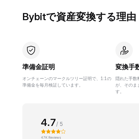
Bybitで資産変換する理由
準備金証明
変換手
オンチェーンのマークルツリー証明で、1:1の
隠れた手数
準備金を毎月検証しています。
が、そのま
す。
4.7
/ 5
47K Reviews