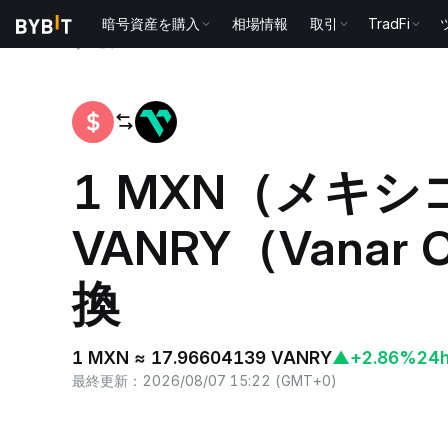
暗号資産を購入
相場情報
取引
TradFi
ホーム
MXN to VANRY
1 MXN（メキ
VANRY（Vanar 
換
1 MXN ≈ 17.96604139 VANRY
▲
+2.86%
24
最終更新
：
2026/08/07 15:22
(
GMT+0
)