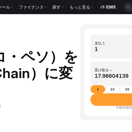
ツール
ファイナンス
探す
もっと見る
支払う
シコ・ペソ）を
Chain）に変
受け取る ~
1
10
50
h
手数料無料