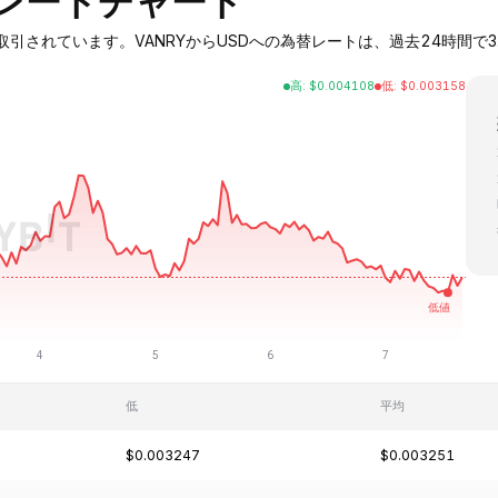
替レートチャート
0ドルで取引されています。VANRYからUSDへの為替レートは、過去24時間で3.6
高
:
$
0.004108
低
:
$
0.003158
低
平均
$0.003247
$0.003251