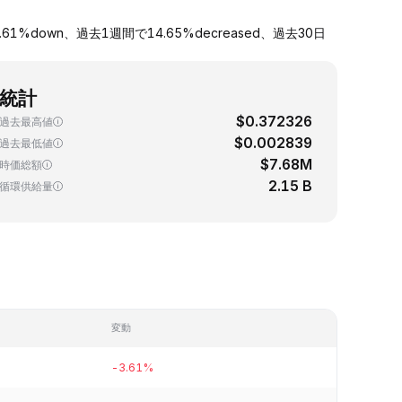
1%down、過去1週間で14.65%decreased、過去30日
統計
$0.372326
過去最高値
$0.002839
過去最低値
$7.68M
時価総額
2.15 B
循環供給量
変動
-3.61%