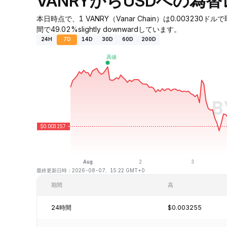
VANRYからUSDへの為
本日時点で、1 VANRY（Vanar Chain）は0.00323
間で49.02%slightly downwardしています。
24H
7D
14D
30D
60D
200D
最終更新日時：2026-08-07、15:22 GMT+0
期間
高
24時間
$0.003255