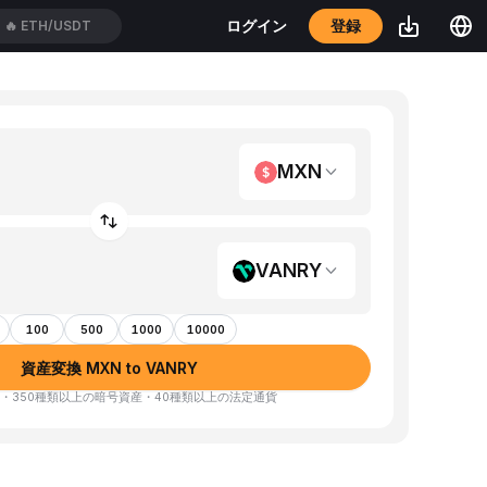
登録
ログイン
🔥
ETH/USDT
MXN
VANRY
100
500
1000
10000
資産変換 MXN to VANRY
・350種類以上の暗号資産・40種類以上の法定通貨