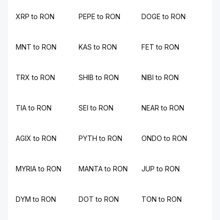
XRP to RON
PEPE to RON
DOGE to RON
MNT to RON
KAS to RON
FET to RON
TRX to RON
SHIB to RON
NIBI to RON
TIA to RON
SEI to RON
NEAR to RON
AGIX to RON
PYTH to RON
ONDO to RON
MYRIA to RON
MANTA to RON
JUP to RON
DYM to RON
DOT to RON
TON to RON