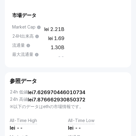
市場データ
Market Cap
2.21B
24H出来高
1.69
流通量
1.30B
最大流通量
--
参照データ
24h 低値
lei
7.626970446010734
24h 高値
lei
7.876662930850372
※以下のデータはethの市場情報です。
All-Time High
All-Time Low
lei
--
lei
--