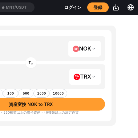
登録
ログイン
🔥
ETH/USDT
NOK
TRX
100
500
1000
10000
資産変換 NOK to TRX
・350種類以上の暗号資産・40種類以上の法定通貨