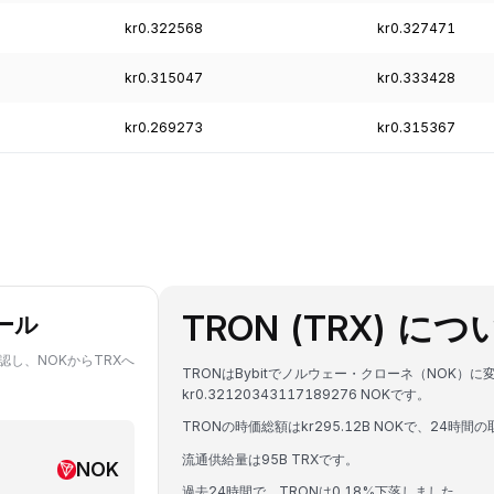
kr0.322568
kr0.327471
kr0.315047
kr0.333428
kr0.269273
kr0.315367
TRON (TRX) に
ール
認し、NOKからTRXへ
TRONはBybitでノルウェー・クローネ（NOK）に
kr0.32120343117189276 NOKです。
TRONの時価総額はkr295.12B NOKで、24時間の取
流通供給量は95B TRXです。
NOK
過去24時間で、TRONは0.18%下落しました。