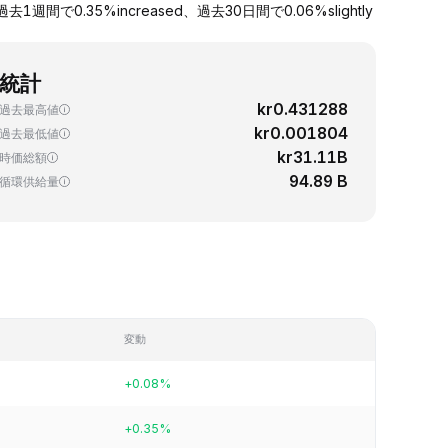
0.35%increased、過去30日間で0.06%slightly
統計
kr0.431288
過去最高値
kr0.001804
過去最低値
kr31.11B
時価総額
94.89 B
循環供給量
変動
+0.08%
+0.35%