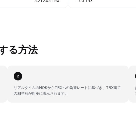
3,212.03 TRX
100 TRX
換する方法
2
リアルタイムのNOKからTRXへの為替レートに基づき、TRX建て
の相当額が即座に表示されます。