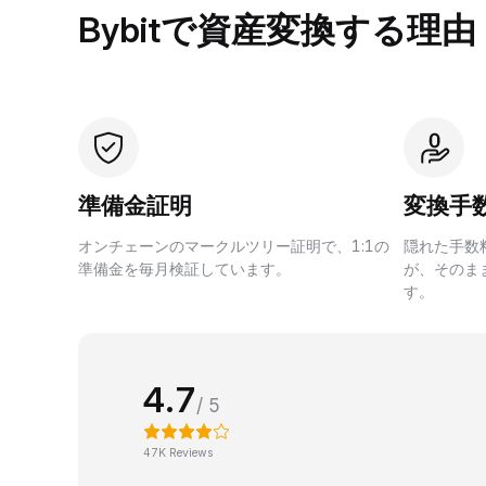
Bybitで資産変換する理由
準備金証明
変換手
オンチェーンのマークルツリー証明で、1:1の
隠れた手数
準備金を毎月検証しています。
が、そのま
す。
4.7
/ 5
47K Reviews