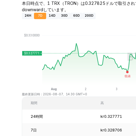
本日時点で、1 TRX（TRON）は0.327825ドルで取引されて
downwardしています。
24H
7D
14D
30D
60D
200D
最終更新日時：2026-08-07、14:30 GMT+0
期間
高
24時間
kr0.327771
7日
kr0.328706