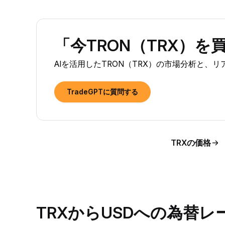
「今TRON（TRX）
AIを活用したTRON（TRX）の市場分析と、
TradeGPTに質問する
TRXの価格
TRXからUSDへの為替