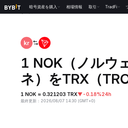
暗号資産を購入
相場情報
取引
TradFi
ホーム
NOK to TRX
1 NOK（ノル
ネ）をTRX（TR
1 NOK ≈ 0.321203 TRX
▼
-0.18%
24h
最終更新
：
2026/08/07 14:30
(
GMT+0
)