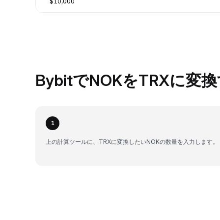
$10,000
BybitでNOKをTRXに変
1
上の計算ツールに、TRXに変換したいNOKの数量を入力します。