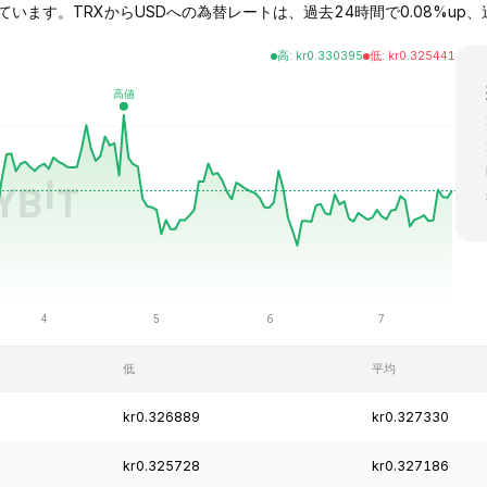
います。TRXからUSDへの為替レートは、過去24時間で0.08%up、過去1週間で
高
:
kr
0.330395
低
:
kr
0.325441
低
平均
kr0.326889
kr0.327330
kr0.325728
kr0.327186