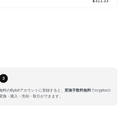
$311.33
3
無料のBybitアカウントに登録すると、
変換手数料無料
でcryptoの
変換・購入・売却・取引ができます。