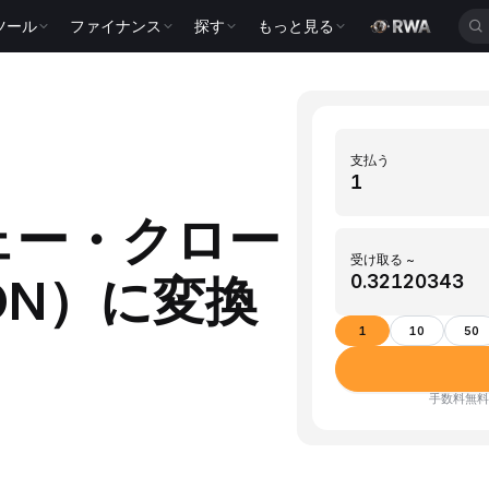
ツール
ファイナンス
探す
もっと見る
支払う
ウェー・クロー
受け取る ~
ON）に変換
1
10
50
手数料無料