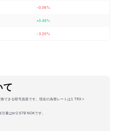
-0.06%
+0.49%
-3.20%
ついて
変換できる暗号資産です。現在の為替レートは1 TRX =
引量はkr2.97B NOKです。