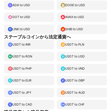
ADA
to
USD
DOGE
to
USD
DOT
to
USD
AVAX
to
USD
LINK
to
USD
SHIB
to
USD
ステーブルコインから法定通貨へ
USDT
to
INR
USDT
to
PLN
USDT
to
RON
USDT
to
USD
USDT
to
PHP
USDT
to
VND
USDT
to
EUR
USDT
to
GBP
USDT
to
JPY
USDT
to
AUD
USDT
to
CAD
USDT
to
CHF