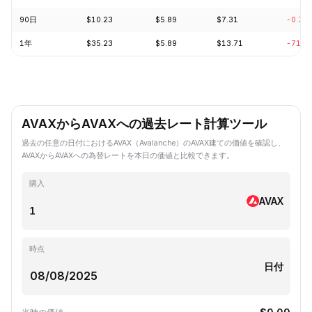
90日
$10.23
$5.89
$7.31
-0.70
1年
$35.23
$5.89
$13.71
-71.9
AVAXからAVAXへの過去レート計算ツール
過去の任意の日付におけるAVAX（Avalanche）のAVAX建ての価値を確認し、
AVAXからAVAXへの為替レートを本日の価値と比較できます。
購入
AVAX
時点
日付