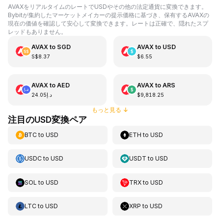
AVAXをリアルタイムのレートでUSDやその他の法定通貨に変換できます。
Bybitが集約したマーケットメイカーの提示価格に基づき、保有するAVAXの
現在の価値を確認して安心して変換できます。レートは正確で、隠れたスプ
レッドもありません。
AVAX
to
SGD
AVAX
to
USD
S$8.37
$6.55
AVAX
to
AED
AVAX
to
ARS
د.إ24.05
$9,818.25
もっと見る
↓
注目のUSD変換ペア
BTC
to
USD
ETH
to
USD
USDC
to
USD
USDT
to
USD
SOL
to
USD
TRX
to
USD
LTC
to
USD
XRP
to
USD