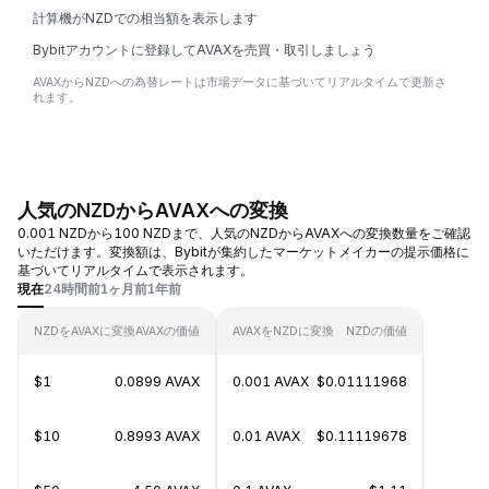
計算機がNZDでの相当額を表示します
Bybitアカウントに登録してAVAXを売買・取引しましょう
AVAXからNZDへの為替レートは市場データに基づいてリアルタイムで更新さ
れます。
人気のNZDからAVAXへの変換
0.001 NZDから100 NZDまで、人気のNZDからAVAXへの変換数量をご確認
いただけます。変換額は、Bybitが集約したマーケットメイカーの提示価格に
基づいてリアルタイムで表示されます。
現在
24時間前
1ヶ月前
1年前
NZDをAVAXに変換
AVAXの価値
AVAXをNZDに変換
NZDの価値
$1
0.0899 AVAX
0.001 AVAX
$0.01111968
$10
0.8993 AVAX
0.01 AVAX
$0.11119678