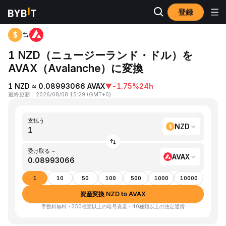
登録
ホーム
NZD to AVAX
1 NZD（ニュージーランド・ドル）を
AVAX（Avalanche）に変換
1 NZD ≈ 0.08993066 AVAX
▼
-1.75%
24h
最終更新
：
2026/08/08 15:29
(
GMT+0
)
支払う
NZD
受け取る ~
AVAX
1
10
50
100
500
1000
10000
資産変換 NZD to AVAX
手数料無料・350種類以上の暗号資産・40種類以上の法定通貨