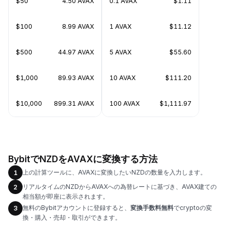
$50
4.50 AVAX
0.1 AVAX
$1.11
$100
8.99 AVAX
1 AVAX
$11.12
$500
44.97 AVAX
5 AVAX
$55.60
$1,000
89.93 AVAX
10 AVAX
$111.20
$10,000
899.31 AVAX
100 AVAX
$1,111.97
BybitでNZDをAVAXに変換する方法
上の計算ツールに、AVAXに変換したいNZDの数量を入力します。
1
リアルタイムのNZDからAVAXへの為替レートに基づき、AVAX建ての
2
相当額が即座に表示されます。
無料のBybitアカウントに登録すると、
変換手数料無料
でcryptoの変
3
換・購入・売却・取引ができます。