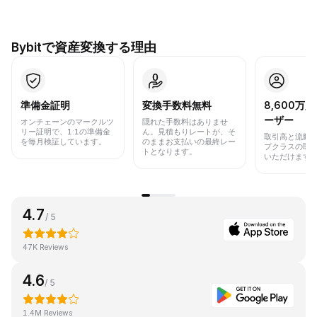
Bybitで資産変換する理由
準備金証明
変換手数料無料
8,600万
ーザー
オンチェーンのマークルツ
隠れた手数料はありませ
リー証明で、1:1の準備金
ん。見積もりレートが、そ
取引高と流動
を毎月検証しています。
のままお支払いの最終レー
プクラスの取
トとなります。
いただけます
4.7
/ 5
47K Reviews
4.6
/ 5
1.4M Reviews