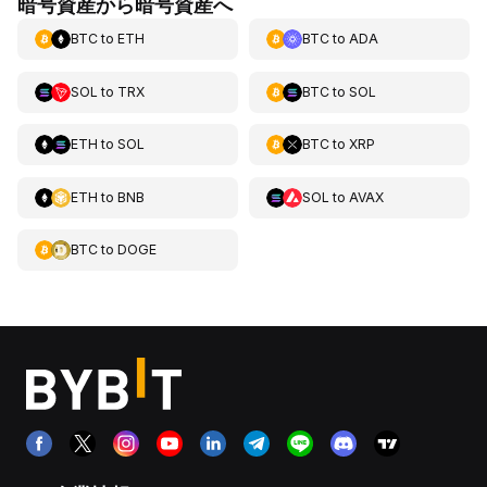
暗号資産から暗号資産へ
BTC
to
ETH
BTC
to
ADA
SOL
to
TRX
BTC
to
SOL
ETH
to
SOL
BTC
to
XRP
ETH
to
BNB
SOL
to
AVAX
BTC
to
DOGE