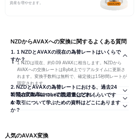
資産を増やせます。
NZDからAVAXへの変換に関するよくある質問
1. 1 NZDとAVAXの現在の為替レートはいくらで
すか？
1 NZDは現在、約0.09 AVAXに相当します。NZDから
AVAXへの交換レートはBybit上でリアルタイムに更新さ
れます。変換手数料は無料で、確定後は15秒間レートが
固定されます。
2. NZDとAVAXの為替レートにおける、過去24
時間の変動率について教えてください。
3. 現在のAvalancheの流通量はどれくらいです
か？
4. 取引について学ぶための資料はどこにあります
か？
人気のAVAX変換