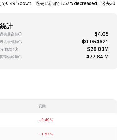
0.49%down、過去1週間で1.57%decreased、過去30
統計
$4.05
過去最高値
$0.054621
過去最低値
$28.03M
時価総額
477.84 M
循環供給量
変動
-0.49%
-1.57%