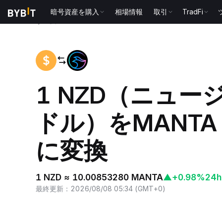
暗号資産を購入
相場情報
取引
TradFi
ホーム
NZD to MANTA
1 NZD（ニュ
ドル）をMANTA
に変換
1 NZD ≈ 10.00853280 MANTA
▲
+0.98%
24h
最終更新
：
2026/08/08 05:34
(
GMT+0
)