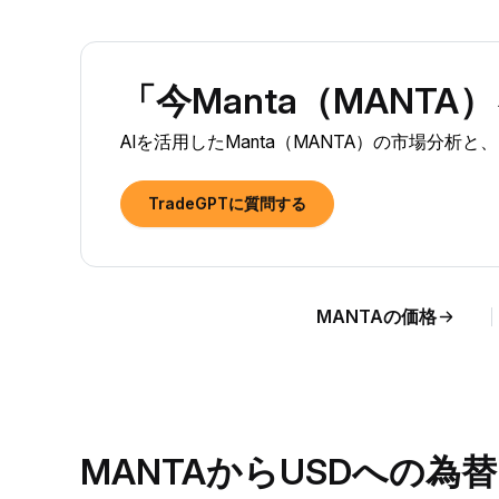
「今Manta（MANT
AIを活用したManta（MANTA）の市場分析
TradeGPTに質問する
MANTAの価格
MANTAからUSDへの為