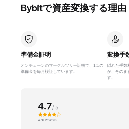
Bybitで資産変換する理由
準備金証明
変換手
オンチェーンのマークルツリー証明で、1:1の
隠れた手数
準備金を毎月検証しています。
が、そのま
す。
4.7
/ 5
47K Reviews