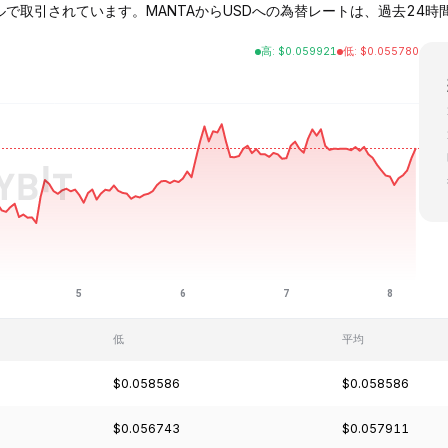
677ドルで取引されています。MANTAからUSDへの為替レートは、過去24時間で
高
:
$
0.059921
低
:
$
0.055780
低
平均
$0.058586
$0.058586
$0.056743
$0.057911