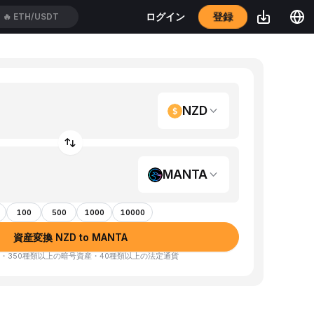
登録
ログイン
🔥
ETH/USDT
NZD
MANTA
100
500
1000
10000
資産変換 NZD to MANTA
・350種類以上の暗号資産・40種類以上の法定通貨