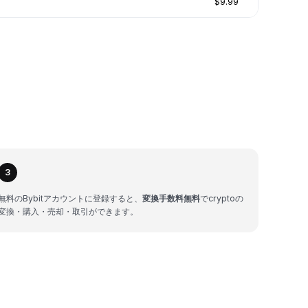
$9.99
3
無料のBybitアカウントに登録すると、
変換手数料無料
でcryptoの
変換・購入・売却・取引ができます。