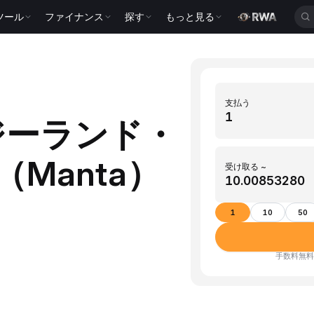
ツール
ファイナンス
探す
もっと見る
支払う
ージーランド・
（Manta）
受け取る ~
1
10
50
手数料無料