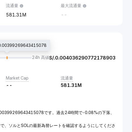
流通量
最大流通量
581.31M
--
.00399269643415078
24h 高値
S/.
0.004036290772178903
Market Cap
流通量
--
581.31M
0399269643415078です。過去24時間で-0.08%の下落、
るので、ソルとSOLの最新為替レートを確認するようにしてくださ