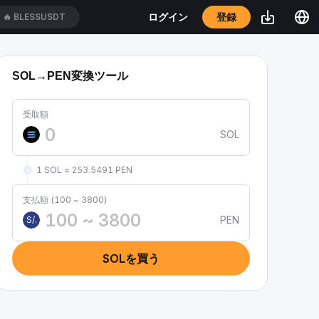
登録
ログイン
🔥
BLESSUSDT
SOL→PEN変換ツール
受取額
SOL
1 SOL ≈ 253.5491 PEN
支払額 (100 ~ 3800)
PEN
S/.
SOLを買う