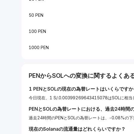
50 PEN
100 PEN
1000 PEN
PEN
から
SOL
への変換に関するよくある
1
PEN
と
SOL
の現在の為替レートはいくらですか
今日現在、1 S/.0.00399269643415078はSOLに
PEN
と
SOL
の為替レートにおける、過去24時間
過去24時間のPENとSOLの為替レートは、-0.08%
現在の
Solana
の流通量はどれくらいですか？