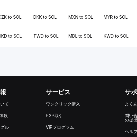
CZK to SOL
DKK to SOL
MXN to SOL
MYR to SOL
HKD to SOL
TWD to SOL
MDL to SOL
KWD to SOL
報
サービス
サポ
ついて
ワンクリック購入
よく
を体験
P2P取引
問い
の提
式グル
VIPプログラム
ヘル