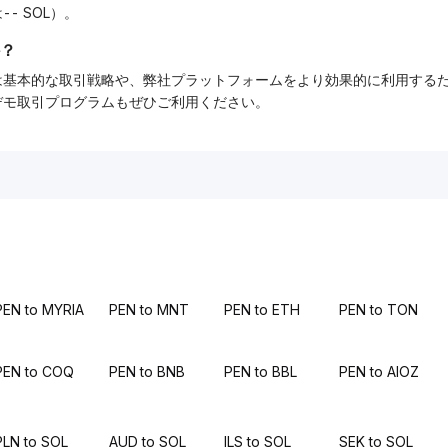
-- SOL）。
？
ーでは基本的な取引戦略や、弊社プラットフォームをより効果的に利用す
tデモ取引プログラムもぜひご利用ください。
PEN to MYRIA
PEN to MNT
PEN to ETH
PEN to TON
PEN to COQ
PEN to BNB
PEN to BBL
PEN to AIOZ
PLN to SOL
AUD to SOL
ILS to SOL
SEK to SOL