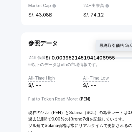
Market Cap
24H出来高
43.08B
74.12
参照データ
最終取引価格 S/.0
24h 低値
S/.
0.0039521451941406955
※以下のデータはethの市場情報です。
All-Time High
All-Time Low
S/.
--
S/.
--
Fiat to Token Read More
:
(PEN)
現在のソル（PEN）とSolana（SOL）の為替レートは0.0
過去1週間で0.00%の{{trend7d}を記録しています。
ソル建てSolana価格は常にリアルタイムで更新され
い。