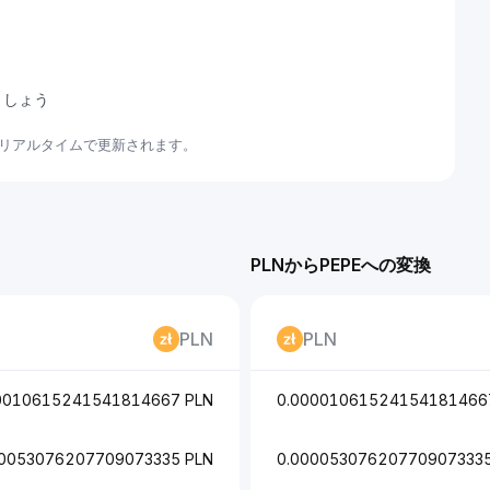
ましょう
てリアルタイムで更新されます。
PLNからPEPEへの変換
PLN
PLN
0010615241541814667 PLN
0.00001061524154181466
00053076207709073335 PLN
0.000053076207709073335