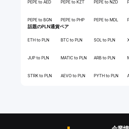
PEPE to AED
PEPE to KZT
PEPE to NZD
PEPE to BGN
PEPE to PHP
PEPE to MDL
話題のPLN通貨ペア
ETH to PLN
BTC to PLN
SOL to PLN
JUP to PLN
MATIC to PLN
ARB to PLN
STRK to PLN
AEVO to PLN
PYTH to PLN
企業情