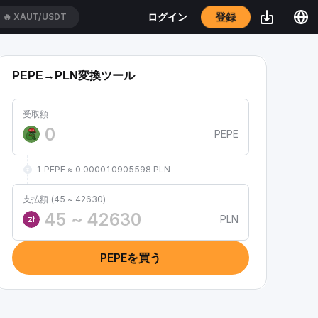
登録
ログイン
🔥
XAUT/USDT
PEPE→PLN変換ツール
受取額
PEPE
1 PEPE ≈ 0.000010905598 PLN
支払額 (45 ~ 42630)
PLN
zł
PEPEを買う