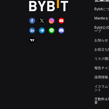
Bybitに
Mantle
Bybit公
ープ
お知らせ
お役立ち
リスク開
報告チャ
採用情報
イスラム
ント
手数料＆
要