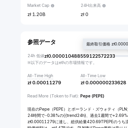
Market Cap
24H出来高
1.20B
0
参照データ
最終取引価格 zł0.0000
24h 低値
zł
0.000010488559122572233
※以下のデータはethの市場情報です。
All-Time High
All-Time Low
zł
0.00011279
zł
0.000000233628
Read More (Token to Fiat)
:
Pepe (PEPE)
現在のPepe（PEPE）とポーランド・ズウォティ（PLN）の
24時間で-0.38%の{{trend24h}、過去1週間で+2.
zł0.00011279に達し、総供給量420.69TPEPEの
時価総額は、zł4.47Bです。PLN建てPepe価格は常