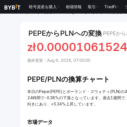
暗号資産を購入
相場情報
取引
TradFi
市場
Pepe 価格 PEPE
Pepe to ポーランド・ズウォテ
PEPEからPLNへの変換
PEPEか
zł
0.0000106152
最終更新：Aug 6, 2026, 07:00:00
PEPE/PLNの換算チャート
本日のPepe(PEPE)とポーランド・ズウォティ(PLN)の為替レ
24時間で-0.38%の下落となっています。過去1週間で、
向きにあり、+5.34%上昇しています。
市場データ