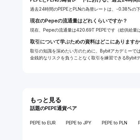
過去24時間のPEPEとPLNの為替レートは、-0.38%
現在の
Pepe
の流通量はどれくらいですか？
現在、Pepeの流通量は420.69T PEPEです（総供給量は4
取引について学ぶための資料はどこにありますか
取引の知識を深めたい方のために、Bybitアカデミ
金銭的なリスクを負うことなく取引を練習できるBybi
もっと見る
話題のPEPE通貨ペア
PEPE to EUR
PEPE to JPY
PEPE to PLN