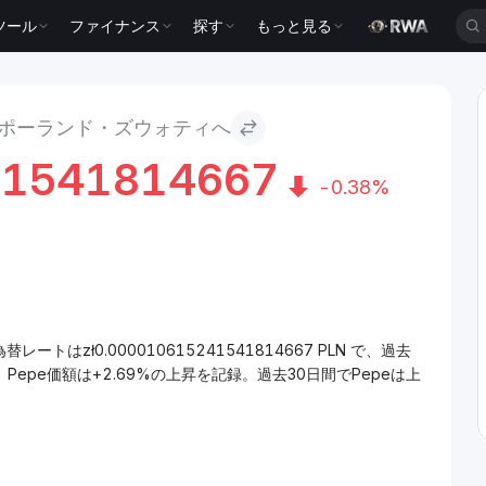
ツール
ファイナンス
探す
もっと見る
ィ
らポーランド・ズウォティへ
41541814667
-0.38%
ートはzł0.000010615241541814667 PLN で、過去
Pepe価額は+2.69%の上昇を記録。過去30日間でPepeは上