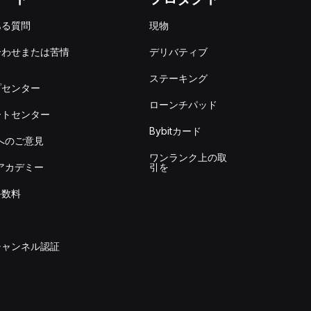
ある質問
現物
合わせまたは苦情
デリバティブ
出
ステーキング
プセンター
ローンチパッド
ートセンター
Bybitカード
itへのご意見
ワンランク上の取
itアカデミー
引を
手数料
チャンネル認証