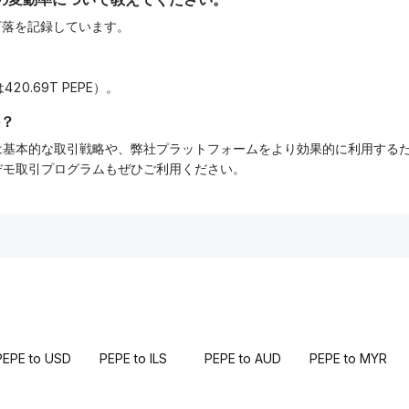
の下落を記録しています。
20.69T PEPE）。
？
ーでは基本的な取引戦略や、弊社プラットフォームをより効果的に利用す
tデモ取引プログラムもぜひご利用ください。
PEPE to USD
PEPE to ILS
PEPE to AUD
PEPE to MYR