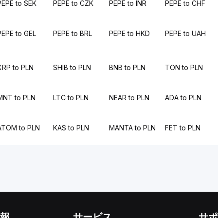
PEPE to SEK
PEPE to CZK
PEPE to INR
PEPE to CHF
PEPE to GEL
PEPE to BRL
PEPE to HKD
PEPE to UAH
XRP to PLN
SHIB to PLN
BNB to PLN
TON to PLN
MNT to PLN
LTC to PLN
NEAR to PLN
ADA to PLN
ATOM to PLN
KAS to PLN
MANTA to PLN
FET to PLN
報
サービス
サポ