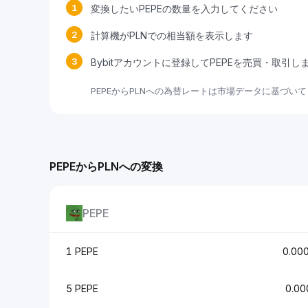
1
変換したいPEPEの数量を入力してください
2
計算機がPLNでの相当額を表示します
3
Bybitアカウントに登録してPEPEを売買・取引し
PEPEからPLNへの為替レートは市場データに基づい
PEPEからPLNへの変換
PEPE
1 PEPE
0.00
5 PEPE
0.0