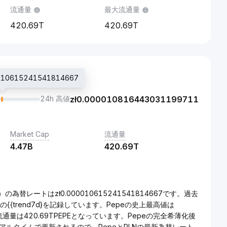
流通量
最大流通量
420.69T
420.69T
10615241541814667
24h 高値
zł
0.000010816443031199711
Market Cap
流通量
4.47B
420.69T
為替レートはzł0.000010615241541814667です。過去
69%の{{trend7d}を記録しています。Pepeの史上最高値は
うち流通量は420.69TPEPEとなっています。Pepeの完全希薄化後
にリアルタイムで更新されるので、PepeとPLNの最新為替レート