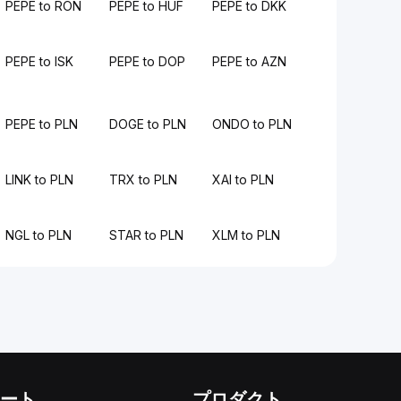
PEPE to RON
PEPE to HUF
PEPE to DKK
PEPE to ISK
PEPE to DOP
PEPE to AZN
PEPE to PLN
DOGE to PLN
ONDO to PLN
LINK to PLN
TRX to PLN
XAI to PLN
NGL to PLN
STAR to PLN
XLM to PLN
ート
プロダクト