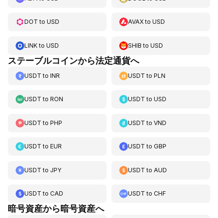
DOT
to
USD
AVAX
to
USD
LINK
to
USD
SHIB
to
USD
ステーブルコインから法定通貨へ
USDT
to
INR
USDT
to
PLN
USDT
to
RON
USDT
to
USD
USDT
to
PHP
USDT
to
VND
USDT
to
EUR
USDT
to
GBP
USDT
to
JPY
USDT
to
AUD
USDT
to
CAD
USDT
to
CHF
暗号資産から暗号資産へ