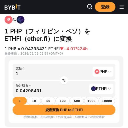
登録
ホーム
PHP to ETHFI
1 PHP（フィリピン・ペソ）を
ETHFI（ether.fi）に変換
1 PHP ≈ 0.04298431 ETHFI
▼
-4.07%
24h
最終更新
：
2026/08/08 08:59
(
GMT+0
)
支払う
PHP
受け取る ~
ETHFI
1
10
50
100
500
1000
10000
資産変換 PHP to ETHFI
手数料無料・350種類以上の暗号資産・40種類以上の法定通貨