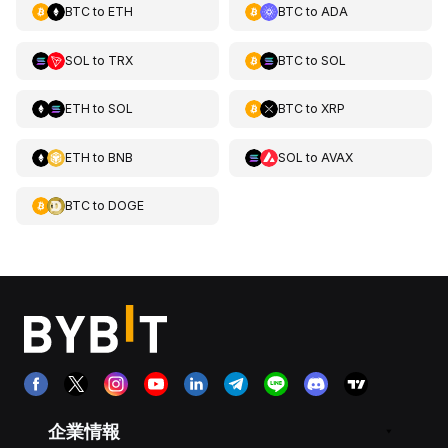
BTC
to
ETH
BTC
to
ADA
SOL
to
TRX
BTC
to
SOL
ETH
to
SOL
BTC
to
XRP
ETH
to
BNB
SOL
to
AVAX
BTC
to
DOGE
企業情報