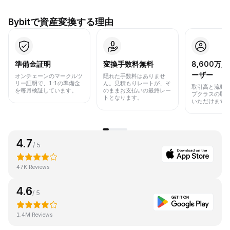
Bybitで資産変換する理由
準備金証明
変換手数料無料
8,600万
ーザー
オンチェーンのマークルツ
隠れた手数料はありませ
リー証明で、1:1の準備金
ん。見積もりレートが、そ
取引高と流動
を毎月検証しています。
のままお支払いの最終レー
プクラスの取
トとなります。
いただけます
4.7
/ 5
47K Reviews
4.6
/ 5
1.4M Reviews