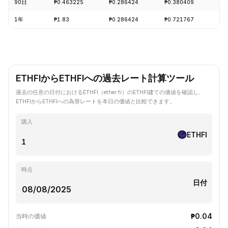
90日
₱0.463225
₱0.286424
₱0.380409
+2
1年
₱1.83
₱0.286424
₱0.721767
-6
ETHFIからETHFIへの過去レート計算ツール
過去の任意の日付におけるETHFI（ether.fi）のETHFI建ての価値を確認し、
ETHFIからETHFIへの為替レートを本日の価値と比較できます。
購入
ETHFI
時点
日付
₱0.04
当時の価値