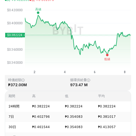
最終更新日時：2026-08-08、08:59 GMT+0
過去最高値
過去最低値
₱8.53
₱0.266530
時価総額
循環供給量
₱372.00M
973.47 M
期間
高
低
平均
変
24時間
₱0.382224
₱0.382224
₱0.382224
+4
7日
₱0.402796
₱0.354083
₱0.381017
-5
30日
₱0.461544
₱0.354083
₱0.413057
-8