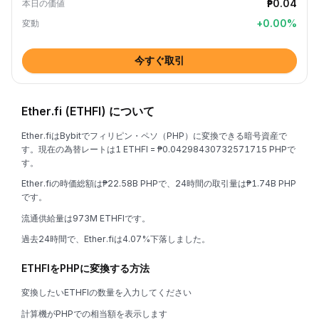
₱0.04
本日の価値
+
0.00
%
変動
今すぐ取引
Ether.fi (ETHFI) について
Ether.fiはBybitでフィリピン・ペソ（PHP）に変換できる暗号資産で
す。現在の為替レートは1 ETHFI = ₱0.04298430732571715 PHPで
す。
Ether.fiの時価総額は₱22.58B PHPで、24時間の取引量は₱1.74B PHP
です。
流通供給量は973M ETHFIです。
過去24時間で、Ether.fiは4.07%下落しました。
ETHFIをPHPに変換する方法
変換したいETHFIの数量を入力してください
計算機がPHPでの相当額を表示します