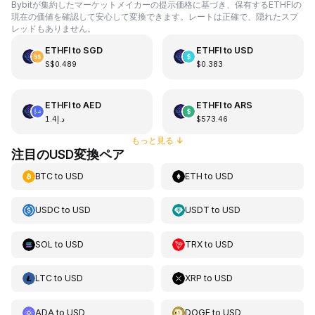
Bybitが集約したマーケットメイカーの提示価格に基づき、保有するETHFIの
現在の価値を確認して安心して変換できます。レートは正確で、隠れたスプ
レッドもありません。
ETHFI
to
SGD
ETHFI
to
USD
S$0.489
$0.383
ETHFI
to
AED
ETHFI
to
ARS
د.إ1.4
$573.46
もっと見る
↓
注目のUSD変換ペア
BTC
to
USD
ETH
to
USD
USDC
to
USD
USDT
to
USD
SOL
to
USD
TRX
to
USD
LTC
to
USD
XRP
to
USD
ADA
to
USD
DOGE
to
USD