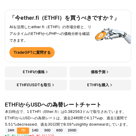
「今ether.fi（ETHFI）を買うべきですか？」
AIを活用したether.fi（ETHFI）の市場分析と、リ
アルタイムのETHFIからPHPへの価格分析を確認
できます。
TradeGPTに質問する
ETHFIの価格
価格予測
ETHFI/USDTを取引
ETHFIを購入
ETHFIからUSDへの為替レートチャート
本日時点で、1 ETHFI（Ether.fi）は0.382563ドルで取引されています。
ETHFIからUSDへの為替レートは、過去24時間で4.17%up、過去1週間で
5.51%decreased、過去30日間で8.09%slightly downwardしています。
24H
7D
14D
30D
60D
200D
高
:
₱
0.412399
低
:
₱
0.351378