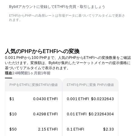
Bybitアカウントに登録してETHFIを売買・取引しましょう
ETHFIからPHPへの為替レートは市場データに基づいてリアルタイムで更新さ
れます。
人気のPHPからETHFIへの変換
0.001 PHPから100 PHPまで、人気のPHPからETHFIへの変換数量をご確認
いただけます。変換額は、Bybitが集約したマーケットメイカーの提示価格に
基づいてリアルタイムで表示されます。
現在
24時間前
1ヶ月前
1年前
PHPをETHFIに変換
ETHFIの価値
ETHFIをPHPに変換
PHPの価値
$1
0.0430 ETHFI
0.001 ETHFI
$0.0232643
$10
0.4298 ETHFI
0.01 ETHFI
$0.23264304
$50
2.15 ETHFI
0.1 ETHFI
$2.33