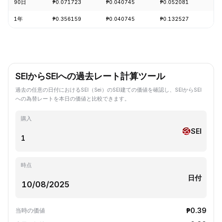
90日
₱0.071723
₱0.040745
₱0.052081
-1
1年
₱0.356159
₱0.040745
₱0.132527
-8
SEIからSEIへの過去レート計算ツール
過去の任意の日付におけるSEI（Sei）のSEI建ての価値を確認し、SEIからSEI
への為替レートを本日の価値と比較できます。
購入
SEI
時点
日付
₱0.39
当時の価値