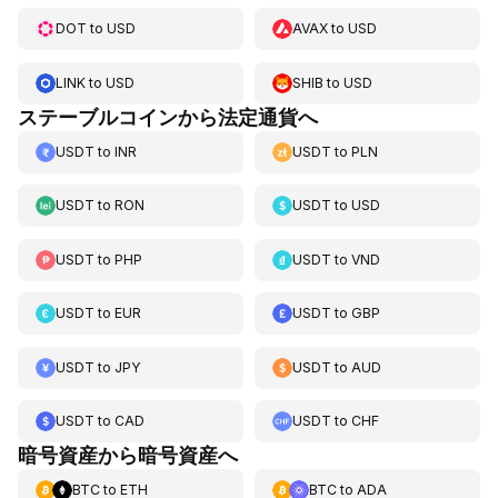
DOT
to
USD
AVAX
to
USD
LINK
to
USD
SHIB
to
USD
ステーブルコインから法定通貨へ
USDT
to
INR
USDT
to
PLN
USDT
to
RON
USDT
to
USD
USDT
to
PHP
USDT
to
VND
USDT
to
EUR
USDT
to
GBP
USDT
to
JPY
USDT
to
AUD
USDT
to
CAD
USDT
to
CHF
暗号資産から暗号資産へ
BTC
to
ETH
BTC
to
ADA