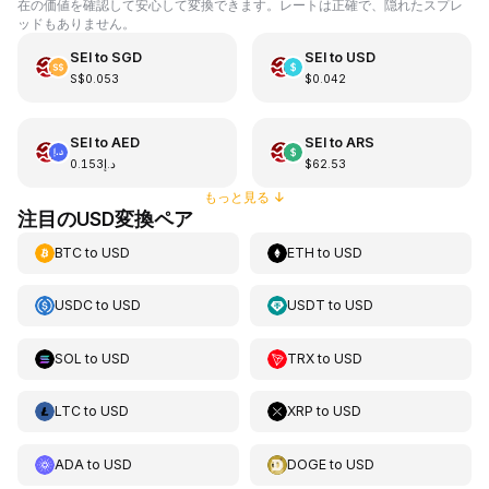
在の価値を確認して安心して変換できます。レートは正確で、隠れたスプレ
ッドもありません。
SEI
to
SGD
SEI
to
USD
S$0.053
$0.042
SEI
to
AED
SEI
to
ARS
د.إ0.153
$62.53
もっと見る
↓
注目のUSD変換ペア
BTC
to
USD
ETH
to
USD
USDC
to
USD
USDT
to
USD
SOL
to
USD
TRX
to
USD
LTC
to
USD
XRP
to
USD
ADA
to
USD
DOGE
to
USD