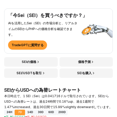
「今Sei（SEI）を買うべきですか？」
AIを活用したSei（SEI）の市場分析と、リアルタ
イムのSEIからPHPへの価格分析を確認できま
す。
TradeGPTに質問する
SEIの価格
価格予測
SEI/USDTを取引
SEIを購入
SEIからUSDへの為替レートチャート
本日時点で、1 SEI（Sei）は0.041716ドルで取引されています。SEIから
USDへの為替レートは、過去24時間で0.16%up、過去1週間で
1.47%increased、過去30日間で15.99%slightly downwardしています。
24H
7D
14D
30D
60D
200D
高
:
₱
0.042043
低
:
₱
0.040620