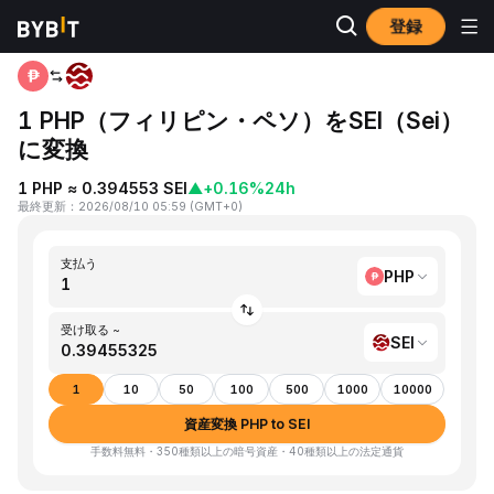
登録
ホーム
PHP to SEI
1 PHP（フィリピン・ペソ）をSEI（Sei）
に変換
1 PHP ≈ 0.394553 SEI
▲
+0.16%
24h
最終更新
：
2026/08/10 05:59
(
GMT+0
)
支払う
PHP
受け取る ~
SEI
1
10
50
100
500
1000
10000
資産変換 PHP to SEI
手数料無料・350種類以上の暗号資産・40種類以上の法定通貨