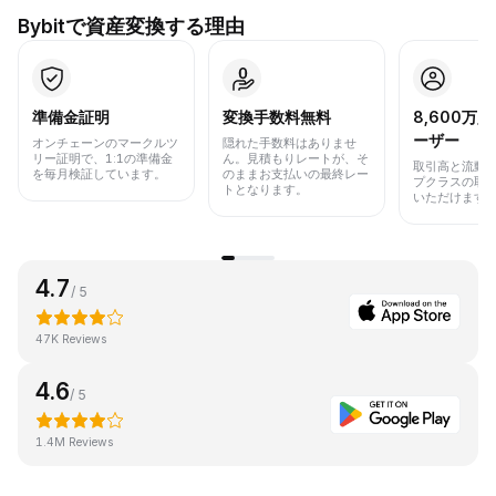
Bybitで資産変換する理由
準備金証明
変換手数料無料
8,600万
ーザー
オンチェーンのマークルツ
隠れた手数料はありませ
リー証明で、1:1の準備金
ん。見積もりレートが、そ
取引高と流動
を毎月検証しています。
のままお支払いの最終レー
プクラスの取
トとなります。
いただけます
4.7
/ 5
47K Reviews
4.6
/ 5
1.4M Reviews