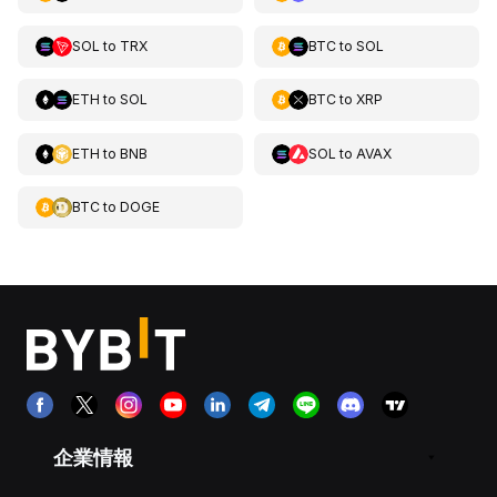
SOL
to
TRX
BTC
to
SOL
ETH
to
SOL
BTC
to
XRP
ETH
to
BNB
SOL
to
AVAX
BTC
to
DOGE
企業情報