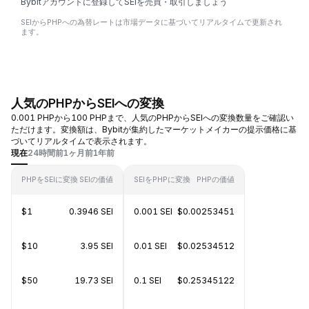
Bybitアカウントに登録してSEIを売買・取引しましょう
SEIからPHPへの為替レートは市場データに基づいてリアルタイムで更新され
ます。
人気のPHPからSEIへの変換
0.001 PHPから100 PHPまで、人気のPHPからSEIへの変換数量をご確認い
ただけます。変換額は、Bybitが集約したマーケットメイカーの提示価格に基
づいてリアルタイムで表示されます。
現在
24時間前
1ヶ月前
1年前
PHPをSEIに変換
SEIの価値
SEIをPHPに変換
PHPの価値
$1
0.3946 SEI
0.001 SEI
$0.00253451
$10
3.95 SEI
0.01 SEI
$0.02534512
$50
19.73 SEI
0.1 SEI
$0.25345122