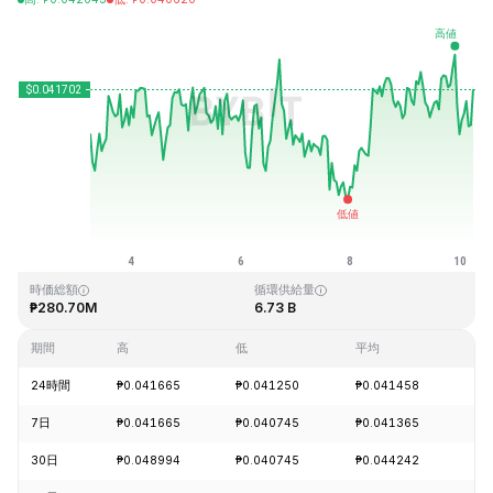
最終更新日時：2026-08-10、05:59 GMT+0
過去最高値
過去最低値
₱1.14
₱0.040542
時価総額
循環供給量
₱280.70M
6.73 B
期間
高
低
平均
変
24時間
₱0.041665
₱0.041250
₱0.041458
+0
7日
₱0.041665
₱0.040745
₱0.041365
+1
30日
₱0.048994
₱0.040745
₱0.044242
-1