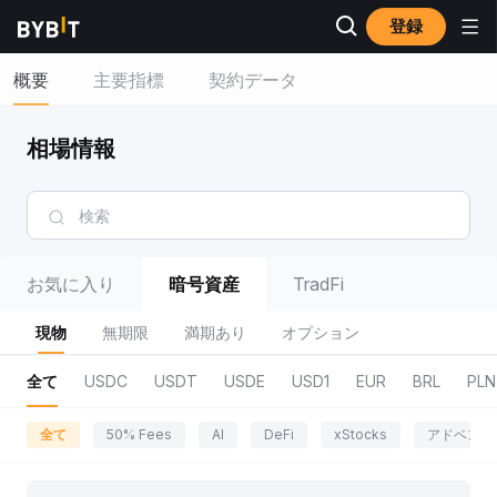
登録
概要
主要指標
契約データ
相場情報
お気に入り
暗号資産
TradFi
現物
無期限
満期あり
オプション
全て
USDC
USDT
USDE
USD1
EUR
BRL
PLN
全て
50% Fees
AI
DeFi
xStocks
アドベンチ