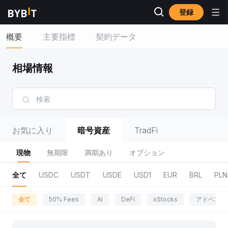
登録
概要
主要指標
契約データ
相場情報
お気に入り
暗号資産
TradFi
現物
無期限
満期あり
オプション
全て
USDC
USDT
USDE
USD1
EUR
BRL
PLN
全て
50% Fees
AI
DeFi
xStocks
アドベンチ