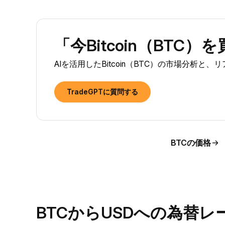
「今Bitcoin（BTC
AIを活用したBitcoin（BTC）の市場分析
TradeGPTに質問する
BTCの価格
BTCからUSDへの為替