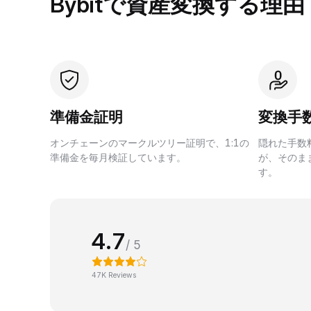
Bybitで資産変換する理由
準備金証明
変換手
オンチェーンのマークルツリー証明で、1:1の
隠れた手数
準備金を毎月検証しています。
が、そのま
す。
4.7
/ 5
47K Reviews