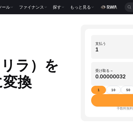
ツール
ファイナンス
探す
もっと見る
支払う
・リラ）を
受け取る ~
）に変換
1
10
50
手数料無料