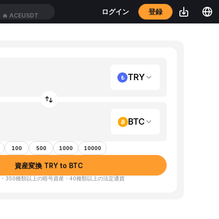
登録
ログイン
🔥
ACEUSDT
TRY
BTC
100
500
1000
10000
資産変換 TRY to BTC
・350種類以上の暗号資産・40種類以上の法定通貨