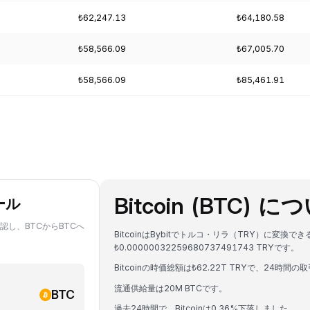
₺62,247.13
₺64,180.58
₺58,566.09
₺67,005.70
₺58,566.09
₺85,461.91
Bitcoin (BTC) 
ール
確認し、BTCからBTCへ
BitcoinはBybitでトルコ・リラ（TRY）に変換で
₺0.00000032259680737491743 TRYです。
Bitcoinの時価総額は₺62.22T TRYで、24時間の取
流通供給量は20M BTCです。
BTC
過去24時間で、Bitcoinは0.36%下落しました。