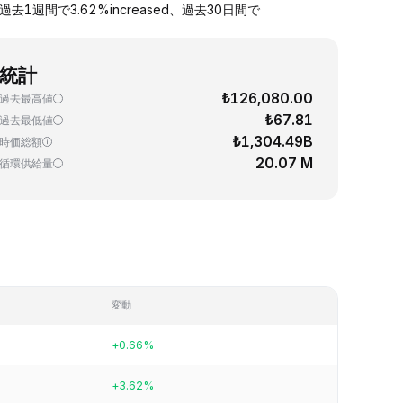
去1週間で3.62%increased、過去30日間で
統計
₺126,080.00
過去最高値
₺67.81
過去最低値
₺1,304.49B
時価総額
20.07 M
循環供給量
変動
+0.66%
+3.62%