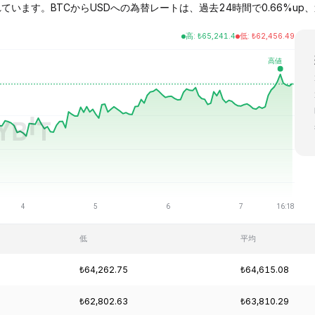
引されています。BTCからUSDへの為替レートは、過去24時間で0.66%up、過
高
:
₺
65,241.4
低
:
₺
62,456.49
低
平均
₺64,262.75
₺64,615.08
₺62,802.63
₺63,810.29