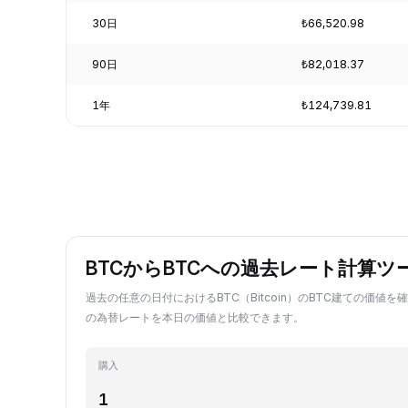
30日
₺66,520.98
90日
₺82,018.37
1年
₺124,739.81
BTCからBTCへの過去レート計算ツ
過去の任意の日付におけるBTC（Bitcoin）のBTC建ての価値を
の為替レートを本日の価値と比較できます。
購入