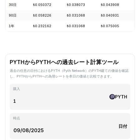
30日
₺0.050372
₺0.038073
₺0.043908
-5
90日
₺0.058226
₺0.031068
₺0.040931
+3
1年
₺0.232162
₺0.031068
₺0.075005
-6
PYTHからPYTHへの過去レート計算ツール
過去の任意の日付におけるPYTH（Pyth Network）のPYTH建ての価値を確認
し、PYTHからPYTHへの為替レートを本日の価値と比較できます。
購入
PYTH
時点
日付