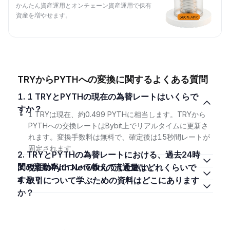
かんたん資産運用とオンチェーン資産運用で保有
資産を増やせます。
TRYからPYTHへの変換に関するよくある質問
1. 1 TRYとPYTHの現在の為替レートはいくらで
すか？
1 TRYは現在、約0.499 PYTHに相当します。TRYから
PYTHへの交換レートはBybit上でリアルタイムに更新さ
れます。変換手数料は無料で、確定後は15秒間レートが
固定されます。
2. TRYとPYTHの為替レートにおける、過去24時
間の変動率について教えてください。
3. 現在のPyth Networkの流通量はどれくらいで
すか？
4. 取引について学ぶための資料はどこにあります
か？