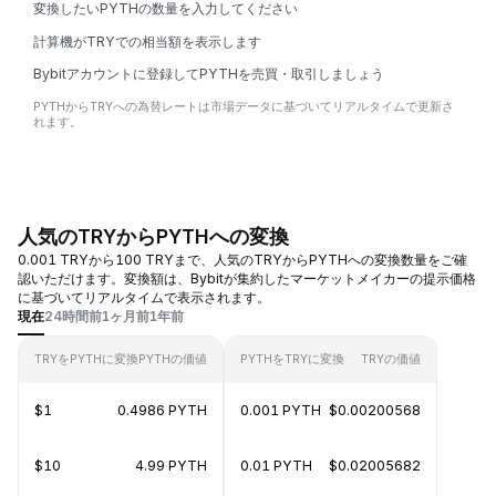
変換したいPYTHの数量を入力してください
計算機がTRYでの相当額を表示します
Bybitアカウントに登録してPYTHを売買・取引しましょう
PYTHからTRYへの為替レートは市場データに基づいてリアルタイムで更新さ
れます。
人気のTRYからPYTHへの変換
0.001 TRYから100 TRYまで、人気のTRYからPYTHへの変換数量をご確
認いただけます。変換額は、Bybitが集約したマーケットメイカーの提示価格
に基づいてリアルタイムで表示されます。
現在
24時間前
1ヶ月前
1年前
TRYをPYTHに変換
PYTHの価値
PYTHをTRYに変換
TRYの価値
$1
0.4986 PYTH
0.001 PYTH
$0.00200568
$10
4.99 PYTH
0.01 PYTH
$0.02005682