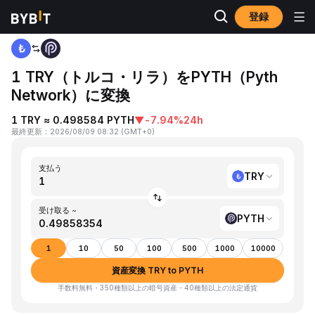
登録
ホーム
TRY to PYTH
1 TRY（トルコ・リラ）をPYTH（Pyth
Network）に変換
1 TRY ≈ 0.498584 PYTH
▼
-7.94%
24h
最終更新
：
2026/08/09 08:32
(
GMT+0
)
支払う
TRY
受け取る ~
PYTH
1
10
50
100
500
1000
10000
資産変換 TRY to PYTH
手数料無料・350種類以上の暗号資産・40種類以上の法定通貨