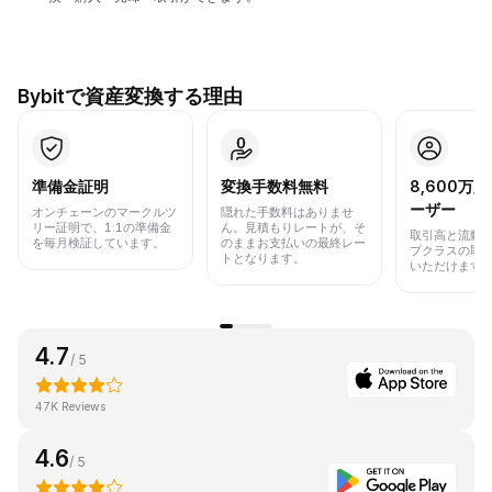
Bybitで資産変換する理由
準備金証明
変換手数料無料
8,600万
ーザー
オンチェーンのマークルツ
隠れた手数料はありませ
リー証明で、1:1の準備金
ん。見積もりレートが、そ
取引高と流動
を毎月検証しています。
のままお支払いの最終レー
プクラスの取
トとなります。
いただけます
4.7
/ 5
47K Reviews
4.6
/ 5