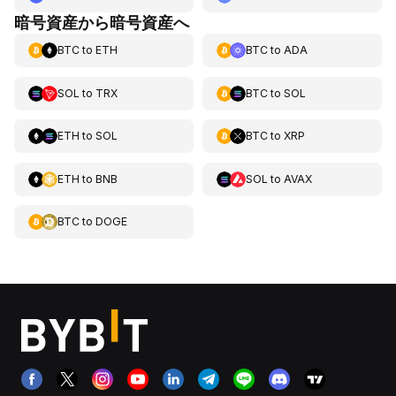
暗号資産から暗号資産へ
BTC
to
ETH
BTC
to
ADA
SOL
to
TRX
BTC
to
SOL
ETH
to
SOL
BTC
to
XRP
ETH
to
BNB
SOL
to
AVAX
BTC
to
DOGE