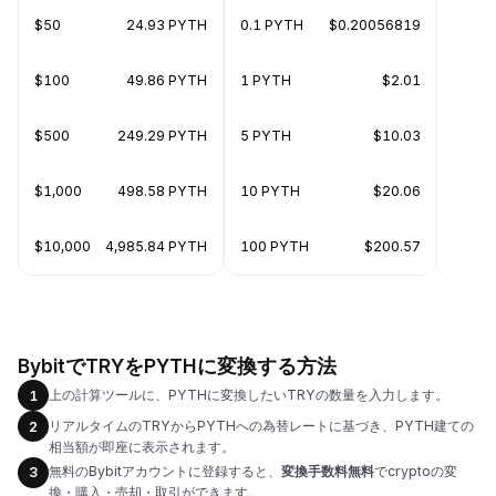
$50
24.93 PYTH
0.1 PYTH
$0.20056819
$100
49.86 PYTH
1 PYTH
$2.01
$500
249.29 PYTH
5 PYTH
$10.03
$1,000
498.58 PYTH
10 PYTH
$20.06
$10,000
4,985.84 PYTH
100 PYTH
$200.57
BybitでTRYをPYTHに変換する方法
上の計算ツールに、PYTHに変換したいTRYの数量を入力します。
1
リアルタイムのTRYからPYTHへの為替レートに基づき、PYTH建ての
2
相当額が即座に表示されます。
無料のBybitアカウントに登録すると、
変換手数料無料
でcryptoの変
3
換・購入・売却・取引ができます。