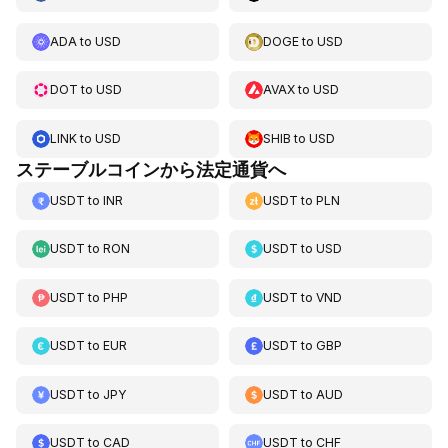
ADA
to
USD
DOGE
to
USD
DOT
to
USD
AVAX
to
USD
LINK
to
USD
SHIB
to
USD
ステーブルコインから法定通貨へ
USDT
to
INR
USDT
to
PLN
USDT
to
RON
USDT
to
USD
USDT
to
PHP
USDT
to
VND
USDT
to
EUR
USDT
to
GBP
USDT
to
JPY
USDT
to
AUD
USDT
to
CAD
USDT
to
CHF