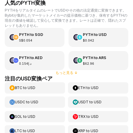
人気のPYTH変換
PYTHをリアルタイムのレートでUSDやその他の法定通貨に変換できます。
Bybitが集約したマーケットメイカーの提示価格に基づき、保有するPYTHの
現在の価値を確認して安心して変換できます。レートは正確で、隠れたスプ
レッドもありません。
PYTH
to
SGD
PYTH
to
USD
S$0.054
$0.042
PYTH
to
AED
PYTH
to
ARS
د.إ0.154
$62.96
もっと見る
↓
注目のUSD変換ペア
BTC
to
USD
ETH
to
USD
USDC
to
USD
USDT
to
USD
SOL
to
USD
TRX
to
USD
LTC
to
USD
XRP
to
USD