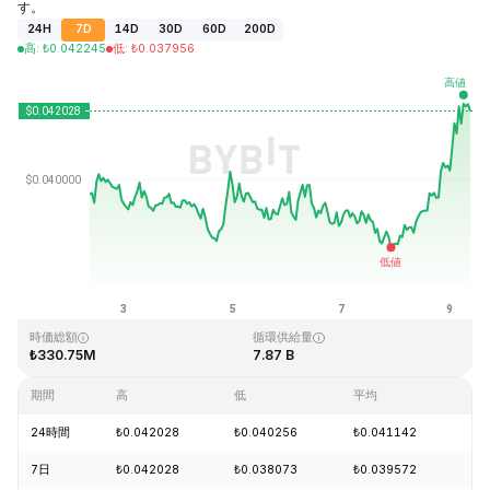
す。
24H
7D
14D
30D
60D
200D
高
:
₺
0.042245
低
:
₺
0.037956
最終更新日時：2026-08-09、08:32 GMT+0
過去最高値
過去最低値
₺1.20
₺0.029535
時価総額
循環供給量
₺330.75M
7.87 B
期間
高
低
平均
変
24時間
₺0.042028
₺0.040256
₺0.041142
+9
7日
₺0.042028
₺0.038073
₺0.039572
+5