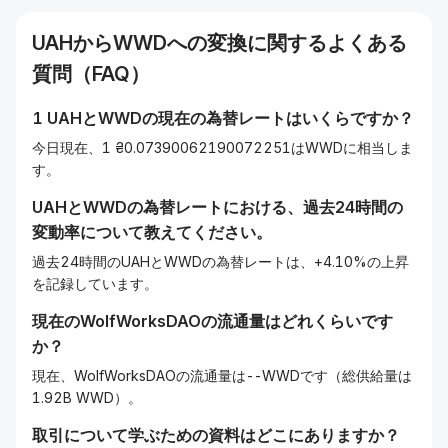
UAH
から
WWD
への変換に関するよくある
質問（FAQ）
1
UAH
と
WWD
の現在の為替レートはいくらですか？
今日現在、1 ₴0.07390062190072251はWWDに相当しま
す。
UAH
と
WWD
の為替レートにおける、過去24時間の
変動率について教えてください。
過去24時間のUAHとWWDの為替レートは、+4.10%の上昇
を記録しています。
現在の
WolfWorksDAO
の流通量はどれくらいです
か？
現在、WolfWorksDAOの流通量は--WWDです（総供給量は
1.92B WWD）。
取引について学ぶための資料はどこにありますか？