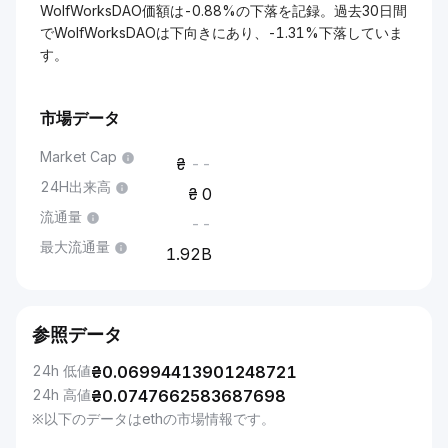
WolfWorksDAO価額は-0.88%の下落を記録。過去30日間
でWolfWorksDAOは下向きにあり、-1.31%下落していま
す。
市場データ
Market Cap
--
24H出来高
0
流通量
--
最大流通量
1.92B
参照データ
24h 低値
₴
0.06994413901248721
24h 高値
₴
0.0747662583687698
※以下のデータはethの市場情報です。