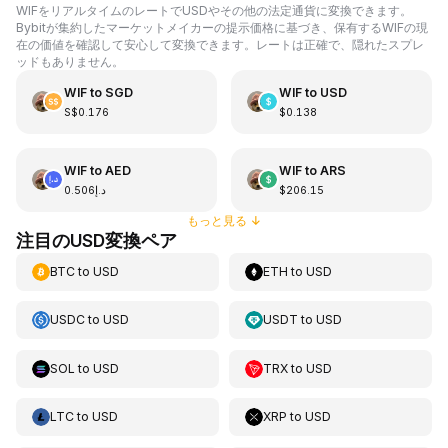
WIFをリアルタイムのレートでUSDやその他の法定通貨に変換できます。
Bybitが集約したマーケットメイカーの提示価格に基づき、保有するWIFの現
在の価値を確認して安心して変換できます。レートは正確で、隠れたスプレ
ッドもありません。
WIF
to
SGD
WIF
to
USD
S$0.176
$0.138
WIF
to
AED
WIF
to
ARS
د.إ0.506
$206.15
もっと見る
↓
注目のUSD変換ペア
BTC
to
USD
ETH
to
USD
USDC
to
USD
USDT
to
USD
SOL
to
USD
TRX
to
USD
LTC
to
USD
XRP
to
USD