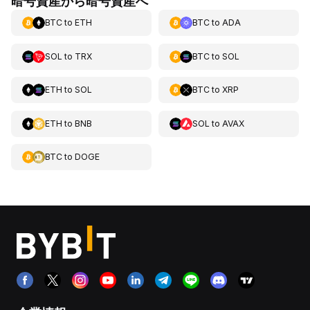
暗号資産から暗号資産へ
BTC
to
ETH
BTC
to
ADA
SOL
to
TRX
BTC
to
SOL
ETH
to
SOL
BTC
to
XRP
ETH
to
BNB
SOL
to
AVAX
BTC
to
DOGE