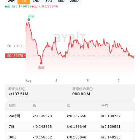
24H
7D
14D
30D
60D
200D
高
:
kr
0.146039
低
:
kr
0.135646
最終更新日時：2026-08-07、23:57 GMT+0
過去最高値
過去最低値
kr4.83
kr0.001555
時価総額
循環供給量
kr137.51M
998.93 M
期間
高
低
平均
変
24時間
kr0.139923
kr0.137550
kr0.138737
-
7日
kr0.143595
kr0.135646
kr0.139591
-
30日
kr0.158002
kr0.135646
kr0.148250
-