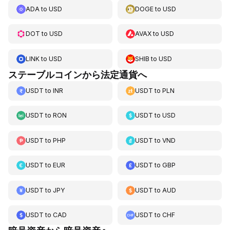
ADA
to
USD
DOGE
to
USD
DOT
to
USD
AVAX
to
USD
LINK
to
USD
SHIB
to
USD
ステーブルコインから法定通貨へ
USDT
to
INR
USDT
to
PLN
USDT
to
RON
USDT
to
USD
USDT
to
PHP
USDT
to
VND
USDT
to
EUR
USDT
to
GBP
USDT
to
JPY
USDT
to
AUD
USDT
to
CAD
USDT
to
CHF