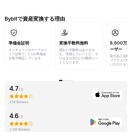
Bybitで資産変換する理由
準備金証明
変換手数料無料
8,600万
ーザー
オンチェーンのマークルツ
隠れた手数料はありませ
リー証明で、1:1の準備金
ん。見積もりレートが、そ
取引高と流動
を毎月検証しています。
のままお支払いの最終レー
プクラスの取
トとなります。
いただけます
4.7
/ 5
47K Reviews
4.6
/ 5
1.4M Reviews