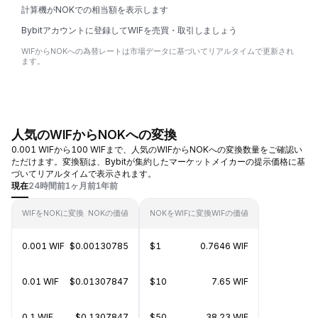
計算機がNOKでの相当額を表示します
Bybitアカウントに登録してWIFを売買・取引しましょう
WIFからNOKへの為替レートは市場データに基づいてリアルタイムで更新され
ます。
人気のWIFからNOKへの変換
0.001 WIFから100 WIFまで、人気のWIFからNOKへの変換数量をご確認い
ただけます。変換額は、Bybitが集約したマーケットメイカーの提示価格に基
づいてリアルタイムで表示されます。
現在
24時間前
1ヶ月前
1年前
WIFをNOKに変換
NOKの価値
NOKをWIFに変換
WIFの価値
0.001 WIF
$0.00130785
$1
0.7646 WIF
0.01 WIF
$0.01307847
$10
7.65 WIF
0.1 WIF
$0.1307847
$50
38.23 WIF