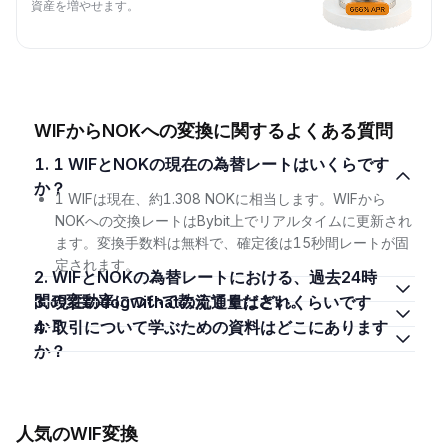
資産を増やせます。
WIFからNOKへの変換に関するよくある質問
1. 1 WIFとNOKの現在の為替レートはいくらです
か？
1 WIFは現在、約1.308 NOKに相当します。WIFから
NOKへの交換レートはBybit上でリアルタイムに更新され
ます。変換手数料は無料で、確定後は15秒間レートが固
定されます。
2. WIFとNOKの為替レートにおける、過去24時
間の変動率について教えてください。
3. 現在のdogwifhatの流通量はどれくらいです
か？
4. 取引について学ぶための資料はどこにあります
か？
人気のWIF変換