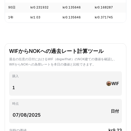
90日
kr0.231932
kr0.135646
kr0.168287
-
1年
kr1.03
kr0.135646
kr0.371745
-
WIFからNOKへの過去レート計算ツール
過去の任意の日付におけるWIF（dogwifhat）のNOK建ての価値を確認し、
WIFからNOKへの為替レートを本日の価値と比較できます。
購入
WIF
時点
日付
kr9.23
当時の価値