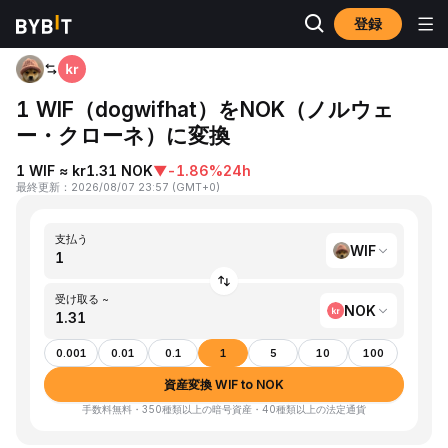
登録
ホーム
WIF to NOK
1 WIF（dogwifhat）をNOK（ノルウェ
ー・クローネ）に変換
1 WIF ≈ kr1.31 NOK
▼
-1.86%
24h
最終更新
：
2026/08/07 23:57
(
GMT+0
)
支払う
WIF
受け取る ~
NOK
0.001
0.01
0.1
1
5
10
100
資産変換 WIF to NOK
手数料無料・350種類以上の暗号資産・40種類以上の法定通貨