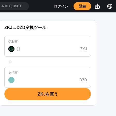
登録
ログイン
🔥
BTC/USDT
ZKJ→DZD変換ツール
受取額
ZKJ
支払額
DZD
ZKJを買う