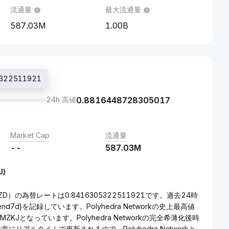
流通量
最大流通量
587.03M
1.00B
322511921
24h 高値
0.8816448728305017
Market Cap
流通量
--
587.03M
J)
ZD（DZD）の為替レートは0.8416305322511921です。過去24時
rend7d}を記録しています。Polyhedra Networkの史上最高値
MZKJとなっています。Polyhedra Networkの完全希薄化後時
格は常にリアルタイムで更新されるので、Polyhedra Networkと