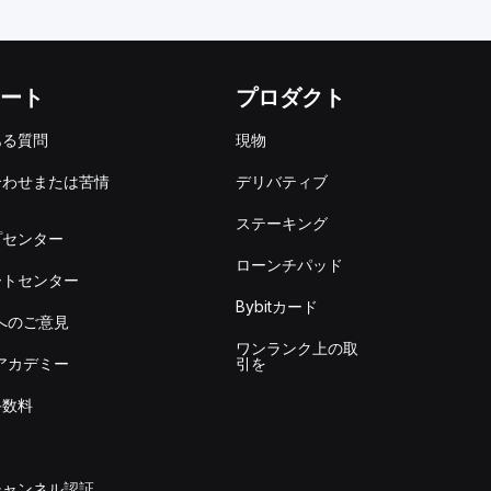
ート
プロダクト
ある質問
現物
合わせまたは苦情
デリバティブ
出
ステーキング
プセンター
ローンチパッド
ートセンター
Bybitカード
itへのご意見
ワンランク上の取
itアカデミー
引を
手数料
チャンネル認証