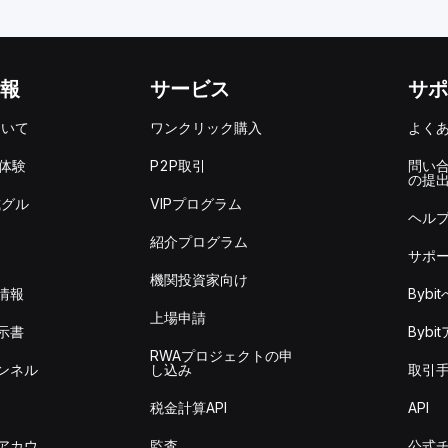
報
サービス
サポ
ついて
ワンクリック購入
よく
を体験
P2P取引
問い
の提
式グル
VIPプログラム
ヘル
紹介プログラム
サポ
機関投資家向け
情報
Byb
上場申請
示書
Byb
RWAプロジェクトの申
ンネル
し込み
取引
税金計算API
API
アカウ
監査
公式