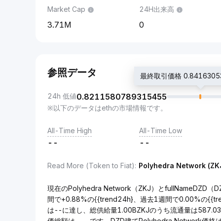
Market Cap
24H出来高
3.71M
0
参照データ
最終取引価格 0.8416305
24h 低値
0.8211580789315455
※以下のデータはethの市場情報です。
All-Time High
All-Time Low
--
--
Read More (Token to Fiat)
:
Polyhedra Network (ZK
現在のPolyhedra Network（ZKJ）とfullNameD
間で+0.88%の{{trend24h}、過去1週間で0.00%の{{t
は--に達し、総供給量1.00BZKJのうち流通量は587.03
価総額は、--です。DZD建てPolyhedra Network価