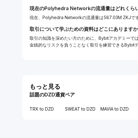
現在の
Polyhedra Network
の流通量はどれくら
現在、Polyhedra Networkの流通量は587.03M ZK
取引について学ぶための資料はどこにありますか
取引の知識を深めたい方のために、Bybitアカデミ
金銭的なリスクを負うことなく取引を練習できるBybi
もっと見る
話題のDZD通貨ペア
TRX to DZD
SWEAT to DZD
MAVIA to DZD