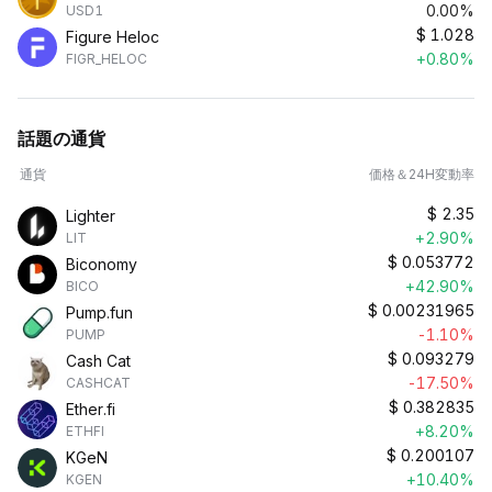
0.00%
USD1
$
1.028
Figure Heloc
+0.80%
FIGR_HELOC
話題の通貨
通貨
価格＆24H変動率
$
2.35
Lighter
+2.90%
LIT
$
0.053772
Biconomy
+42.90%
BICO
$
0.00231965
Pump.fun
-1.10%
PUMP
$
0.093279
Cash Cat
-17.50%
CASHCAT
$
0.382835
Ether.fi
+8.20%
ETHFI
$
0.200107
KGeN
+10.40%
KGEN