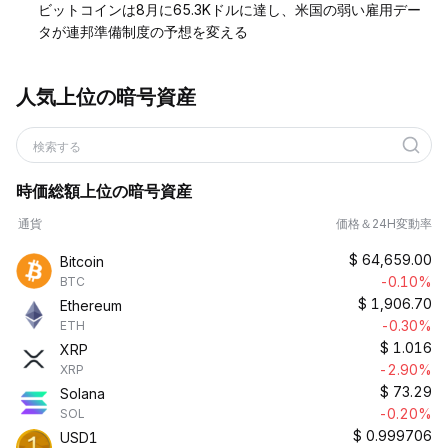
ビットコインは8月に65.3Kドルに達し、米国の弱い雇用デー
タが連邦準備制度の予想を変える
人気上位の暗号資産
検索する
時価総額上位の暗号資産
通貨
価格＆24H変動率
$
64,659.00
Bitcoin
-0.10%
BTC
$
1,906.70
Ethereum
-0.30%
ETH
$
1.016
XRP
-2.90%
XRP
$
73.29
Solana
-0.20%
SOL
$
0.999706
USD1