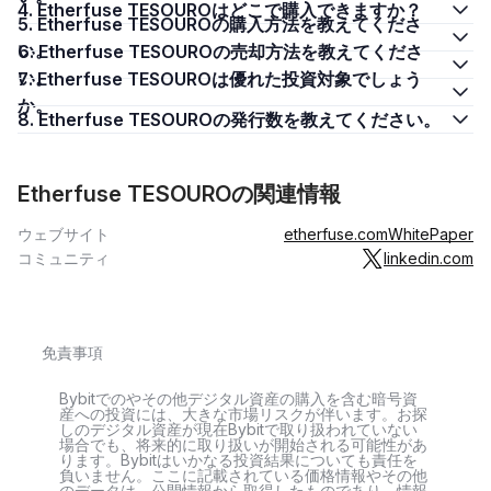
4. Etherfuse TESOUROはどこで購入できますか？
5. Etherfuse TESOUROの購入方法を教えてくださ
い。
6. Etherfuse TESOUROの売却方法を教えてくださ
い。
7. Etherfuse TESOUROは優れた投資対象でしょう
か。
8. Etherfuse TESOUROの発行数を教えてください。
Etherfuse TESOUROの関連情報
ウェブサイト
etherfuse.com
WhitePaper
コミュニティ
linkedin.com
免責事項
Bybitでのやその他デジタル資産の購入を含む暗号資
産への投資には、大きな市場リスクが伴います。お探
しのデジタル資産が現在Bybitで取り扱われていない
場合でも、将来的に取り扱いが開始される可能性があ
ります。Bybitはいかなる投資結果についても責任を
負いません。ここに記載されている価格情報やその他
のデータは、公開情報から取得したものであり、情報