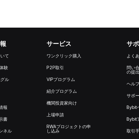
報
サービス
サポ
ついて
ワンクリック購入
よく
を体験
P2P取引
問い
の提
式グル
VIPプログラム
ヘル
紹介プログラム
サポ
機関投資家向け
情報
Byb
上場申請
示書
Byb
RWAプロジェクトの申
ンネル
し込み
取引