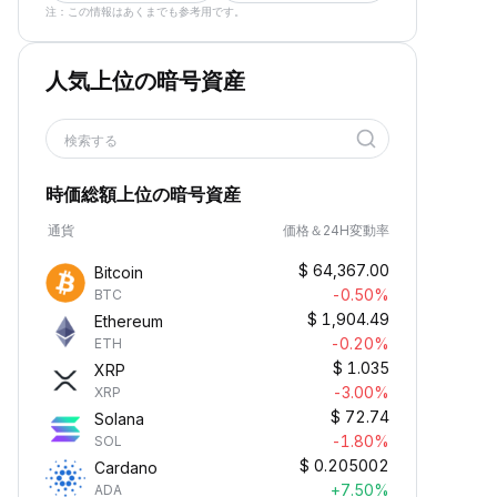
注：この情報はあくまでも参考用です。
人気上位の暗号資産
検索する
時価総額上位の暗号資産
通貨
価格＆24H変動率
$
64,367.00
Bitcoin
-0.50%
BTC
$
1,904.49
Ethereum
-0.20%
ETH
$
1.035
XRP
-3.00%
XRP
$
72.74
Solana
-1.80%
SOL
$
0.205002
Cardano
+7.50%
ADA