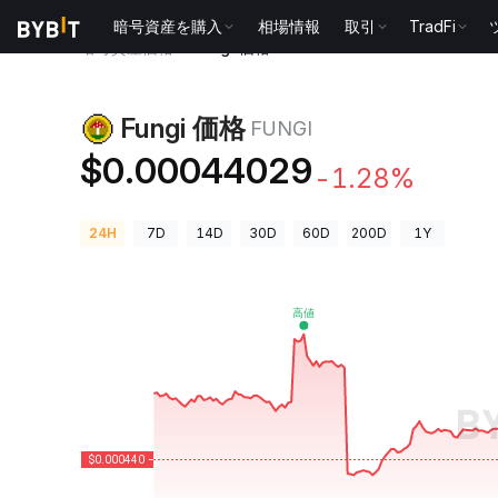
暗号資産を購入
相場情報
取引
TradFi
暗号資産価格
Fungi 価格 FUNGI
Fungi 価格
FUNGI
$0.00044029
-1.28%
24H
7D
14D
30D
60D
200D
1Y