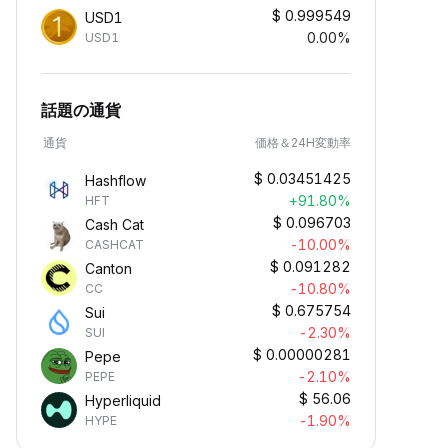
$
0.999549
USD1
0.00%
USD1
話題の通貨
通貨
価格＆24H変動率
$
0.03451425
Hashflow
+91.80%
HFT
$
0.096703
Cash Cat
-10.00%
CASHCAT
$
0.091282
Canton
-10.80%
CC
$
0.675754
Sui
-2.30%
SUI
$
0.00000281
Pepe
-2.10%
PEPE
$
56.06
Hyperliquid
-1.90%
HYPE