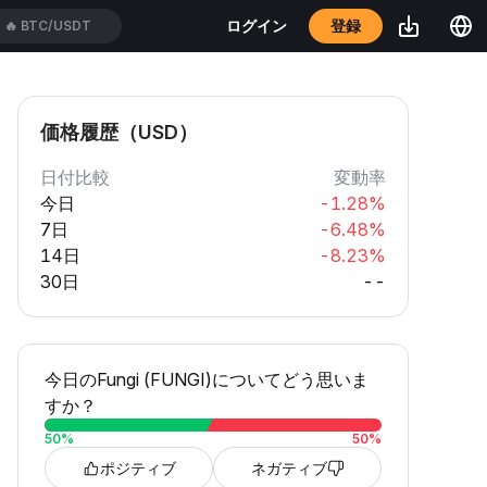
🔥
BTC/USDT
登録
ログイン
🔥
XAUT/USDT
価格履歴（USD）
日付比較
変動率
今日
-1.28%
7日
-6.48%
14日
-8.23%
30日
--
今日のFungi (FUNGI)についてどう思いま
すか？
50
%
50
%
ポジティブ
ネガティブ