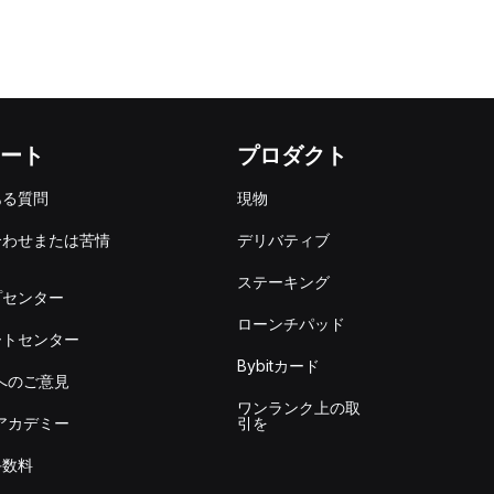
ート
プロダクト
ある質問
現物
合わせまたは苦情
デリバティブ
出
ステーキング
プセンター
ローンチパッド
ートセンター
Bybitカード
itへのご意見
ワンランク上の取
itアカデミー
引を
手数料