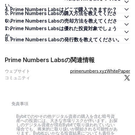
い。
4. Prime Numbers Labsはどこで購入できますか？
5. Prime Numbers Labsの購入方法を教えてくださ
い。
6. Prime Numbers Labsの売却方法を教えてくださ
い。
7. Prime Numbers Labsは優れた投資対象でしょう
か。
8. Prime Numbers Labsの発行数を教えてください。
Prime Numbers Labsの関連情報
ウェブサイト
primenumbers.xyz
WhitePaper
コミュニティ
免責事項
Bybitでのやその他デジタル資産の購入を含む暗号資
産への投資には、大きな市場リスクが伴います。お探
しのデジタル資産が現在Bybitで取り扱われていない
場合でも、将来的に取り扱いが開始される可能性があ
ります。Bybitはいかなる投資結果についても責任を