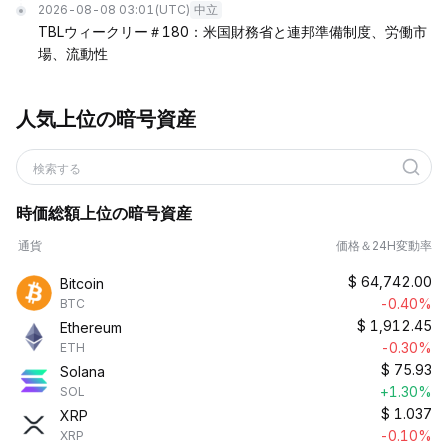
2026-08-08 03:01
(UTC)
中立
TBLウィークリー＃180：米国財務省と連邦準備制度、労働市
場、流動性
人気上位の暗号資産
検索する
時価総額上位の暗号資産
通貨
価格＆24H変動率
$
64,742.00
Bitcoin
-0.40%
BTC
$
1,912.45
Ethereum
-0.30%
ETH
$
75.93
Solana
+1.30%
SOL
$
1.037
XRP
-0.10%
XRP