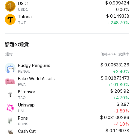
$
0.999424
USD1
0.00%
USD1
$
0.149338
Tutorial
+248.70%
TUT
話題の通貨
通貨
価格＆24H変動率
$
0.00633126
Pudgy Penguins
+2.40%
PENGU
$
0.01873473
Fake World Assets
+101.80%
FWA
$
205.92
Bittensor
+4.70%
TAO
$
3.97
Uniswap
-1.50%
UNI
$
0.03100286
Pons
-4.10%
PONS
$
0.116978
Cash Cat