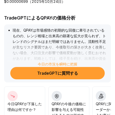
$0.00000699（2025年10月24日）
TradeGPTによるQPAYの価格分析
現在、QPAYは市場感情の初期的な回復に牽引されている
ものの、レンジ相場と出来高の顕著な拡大が見られず、ト
レンドのシグナルはまだ明確ではありません。流動性不足
が主なリスク要因であり、今後取引の深さが大きく改善し
ない場合、大口注文の影響で価格変動が激しく歪むおそれ
があります。戦略としては、様子見を続け、出来高や資金
の流れの変化を注意深く追跡し、日足レベルで有効な出来
今日の市況を瞬時に把握
高ブレイクアウトを確認した後に順張りのポジション構築
TradeGPTに質問する
を検討し、リスクヘッジとして分割・分散での取引をおす
すめします。
.
今日QPAYが下落した
QPAYの今後の価格に
QPAYに関
理由は何ですか？
影響を与える可能性
ーダーから