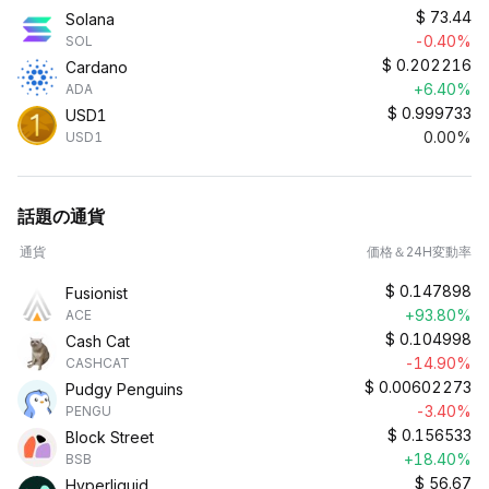
$
73.44
Solana
-0.40%
SOL
$
0.202216
Cardano
+6.40%
ADA
$
0.999733
USD1
0.00%
USD1
話題の通貨
通貨
価格＆24H変動率
$
0.147898
Fusionist
+93.80%
ACE
$
0.104998
Cash Cat
-14.90%
CASHCAT
$
0.00602273
Pudgy Penguins
-3.40%
PENGU
$
0.156533
Block Street
+18.40%
BSB
$
56.67
Hyperliquid