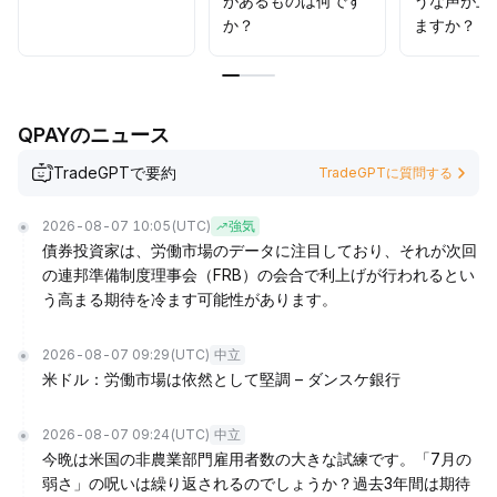
があるものは何です
うな声が上
か？
ますか？
QPAYのニュース
TradeGPTで要約
TradeGPTに質問する
2026-08-07 10:05
(UTC)
強気
債券投資家は、労働市場のデータに注目しており、それが次回
の連邦準備制度理事会（FRB）の会合で利上げが行われるとい
う高まる期待を冷ます可能性があります。
2026-08-07 09:29
(UTC)
中立
米ドル：労働市場は依然として堅調 – ダンスケ銀行
2026-08-07 09:24
(UTC)
中立
今晩は米国の非農業部門雇用者数の大きな試練です。「7月の
弱さ」の呪いは繰り返されるのでしょうか？過去3年間は期待