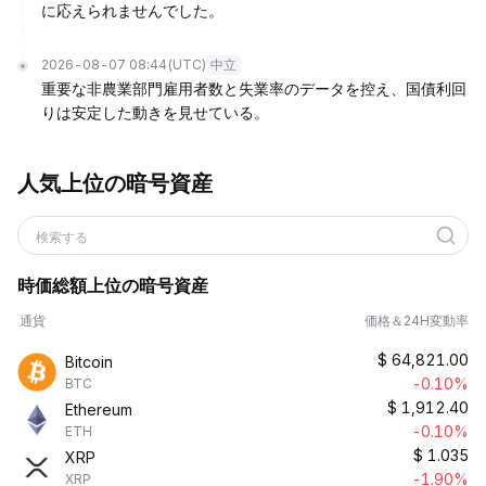
に応えられませんでした。
2026-08-07 08:44
(UTC)
中立
重要な非農業部門雇用者数と失業率のデータを控え、国債利回
りは安定した動きを見せている。
人気上位の暗号資産
検索する
時価総額上位の暗号資産
通貨
価格＆24H変動率
$
64,821.00
Bitcoin
-0.10%
BTC
$
1,912.40
Ethereum
-0.10%
ETH
$
1.035
XRP
-1.90%
XRP