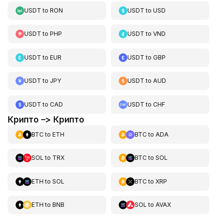
USDT
to
RON
USDT
to
USD
USDT
to
PHP
USDT
to
VND
USDT
to
EUR
USDT
to
GBP
USDT
to
JPY
USDT
to
AUD
USDT
to
CAD
USDT
to
CHF
Крипто –> Крипто
BTC
to
ETH
BTC
to
ADA
SOL
to
TRX
BTC
to
SOL
ETH
to
SOL
BTC
to
XRP
ETH
to
BNB
SOL
to
AVAX