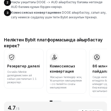
Нақты уақыттағы DOGE -> AUD айырбастау бағамы негізінде
2
AUD балама құнын бірден көріңіз.
Комиссиясыз конвертациямен
DOGE айырбастау, сатып алу,
3
сату немесе саудалау үшін тегін Bybit аккаунтын тіркеңіз.
Неліктен Bybit платформасында айырбастау
керек?
Резервтер дәлелі
Комиссиясыз
86 млн+
конвертация
пайдала
Ончейн Merkle
дәлелдемесімен ай
Жасырын төлемдер жоқ.
Сауда көлемі
сайын расталатын 1:1
Ұсынылған мөлшерлеме
өтімділік бо
резервтері.
– сіз төлейтін соңғы
әлемдегі үздік
мөлшерлеме.
биржалардың 
қосылыңыз.
4.7
/ 5