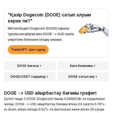
"Қазір Dogecoin (DOGE) сатып алуым
керек пе?"
ЖИ негізіндегі Dogecoin (DOGE) нарығы
туралы инсайдтар мен DOGE -> AUD нақты
уақыттағы бағасына талдау алыңыз.
TradeGPT-ден сұрау
DOGE бағасы
Баға болжамы
DOGE/USDT саудалау
DOGE сатып алу
DOGE -> USD айырбастау бағамы графигі
Бүгінгі таңда 1 DOGE (Dogecoin) тиыны 0.069852$-ға саудаланып
жатыр. DOGE -> USD айырбастау бағамы өткен 24 сағатта 0.78%-
ға down, өткен аптада 0.52%-ға decreased және өткен 30 күнде