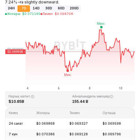
7.24%-ға slightly downward.
24H
7D
14D
30D
60D
200D
Жоғары
:
$
0.071180
Төмен
:
$
0.068708
Соңғы жаңарту: 2026-08-10, 20:16 GMT+0
Тарихи максимум
Тарихи минимум
$0.731578
$0.000087
Нарық капит.
Айналымдағы мөлшер
$10.85B
155.44 B
Кезең
Жоғары
Төмен
Орташа
Өз
24 сағат
$0.069868
$0.069327
$0.069598
-
7 күн
$0.070386
$0.069128
$0.069796
-