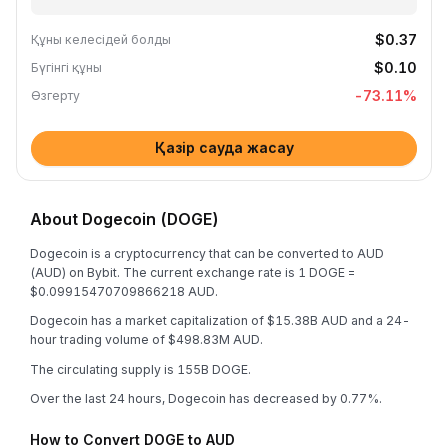
$0.37
Құны келесідей болды
$0.10
Бүгінгі құны
-73.11
%
Өзгерту
Қазір сауда жасау
About Dogecoin (DOGE)
Dogecoin is a cryptocurrency that can be converted to AUD
(AUD) on Bybit. The current exchange rate is 1 DOGE =
$0.09915470709866218 AUD.
Dogecoin has a market capitalization of $15.38B AUD and a 24-
hour trading volume of $498.83M AUD.
The circulating supply is 155B DOGE.
Over the last 24 hours, Dogecoin has decreased by 0.77%.
How to Convert DOGE to AUD