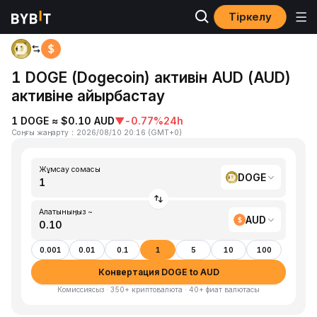
Тіркелу
Басты бет
DOGE to AUD
1 DOGE (Dogecoin) активін AUD (AUD)
активіне айырбастау
1 DOGE ≈ $0.10 AUD
▼
-0.77%
24h
Соңғы жаңарту
：
2026/08/10 20:16
(
GMT+0
)
Жұмсау сомасы
DOGE
Алатыныңыз ~
AUD
0.001
0.01
0.1
1
5
10
100
Конвертация DOGE to AUD
Комиссиясыз · 350+ криптовалюта · 40+ фиат валютасы