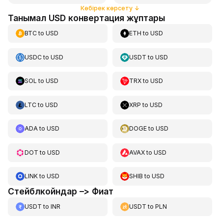
Көбірек көрсету
↓
Танымал USD конвертация жұптары
BTC
to
USD
ETH
to
USD
USDC
to
USD
USDT
to
USD
SOL
to
USD
TRX
to
USD
LTC
to
USD
XRP
to
USD
ADA
to
USD
DOGE
to
USD
DOT
to
USD
AVAX
to
USD
LINK
to
USD
SHIB
to
USD
Стейблкойндар –> Фиат
USDT
to
INR
USDT
to
PLN