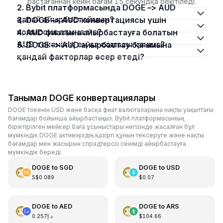
растағаннан кейін бағам 15 секундқа бекітіледі.
2. Bybit платформасында DOGE –> AUD
қалай айырбастаймын?
3. DOGE –> AUD конвертациясы үшін
комиссия алына ма?
4. AUD фиатына айырбастауға болатын
AUD токенінің ең аз сомасы қанша?
5. DOGE –> AUD айырбастау бағамына
қандай факторлар әсер етеді?
Танымал DOGE конвертациялары
DOGE токенін USD және басқа фиат валюталарына нақты уақыттағы
бағамдар бойынша айырбастаңыз. Bybit платформасының
біріктірілген мейкер баға ұсыныстары негізінде жасалған бұл
мүмкіндік DOGE активіңіздің қазіргі құнын тексеруге және нақты
бағамдар мен жасырын спрэдтерсіз сенімді айырбастауға
мүмкіндік береді.
DOGE
to
SGD
DOGE
to
USD
S$0.089
$0.07
DOGE
to
AED
DOGE
to
ARS
د.إ0.257
$104.66