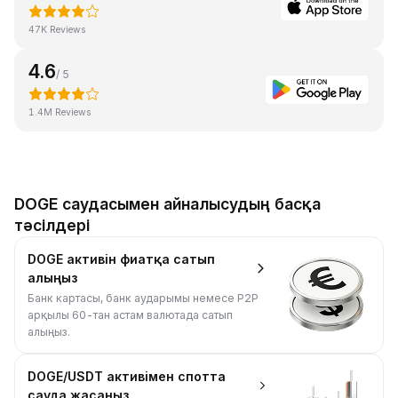
47K Reviews
4.6
/ 5
1.4M Reviews
DOGE саудасымен айналысудың басқа
тәсілдері
DOGE активін фиатқа сатып
алыңыз
Банк картасы, банк аударымы немесе P2P
арқылы 60-тан астам валютада сатып
алыңыз.
DOGE/USDT активімен спотта
сауда жасаңыз