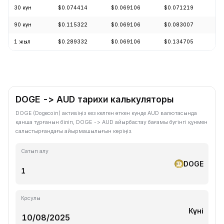
30 күн
$0.074414
$0.069106
$0.071219
-
90 күн
$0.115322
$0.069106
$0.083007
-
1 жыл
$0.289332
$0.069106
$0.134705
-
DOGE -> AUD тарихи калькуляторы
DOGE (Dogecoin) активіңіз кез келген өткен күнде AUD валютасында
қанша тұрғанын біліп, DOGE -> AUD айырбастау бағамы бүгінгі құнмен
салыстырғандағы айырмашылығын көріңіз.
Сатып алу
DOGE
Қосулы
Күні