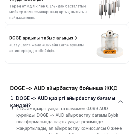
Терең өтімділік пен 0,1%-дан басталатын
мейкер комиссияларының артықшылығын
пайдаланыңыз.
DOGE арқылы табыс алыңыз
«Easy Earn» және «Ончейн Earn» арқылы
активтеріңізді көбейтіңіз.
DOGE –> AUD айырбастау бойынша ЖҚС
1. DOGE –> AUD қазіргі айырбастау бағамы
қандай?
1 DOGE қазіргі уақытта шамамен 0.099 AUD
құрайды. DOGE –> AUD айырбастау бағамы Bybit
платформасында нақты уақыт режімінде
жаңартылады, ал айырбастау комиссиясы 0 және