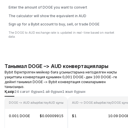
Enter the amount of DOGE you want to convert
The calculator will show the equivalent in AUD
Sign up for a Bybit account to buy, sell, or trade DOGE
The DOGE to AUD exchange rate is updated in real-time based on market
data.
Танымал DOGE –> AUD конвертациялары
Bybit біріктірілген мейкер баға ұсыныстарына негізделген нақты
уақыттағы конвертация құнымен 0,001 DOGE-ден 100 DOGE-ге
дейінгі танымал DOGE –> Bybit конвертация сомаларымен
танысыңыз.
Қазір
24 сағат бұрын
1 ай бұрын
1 жыл бұрын
DOGE –> AUD айырбастау
AUD құны
AUD –> DOGE айырбастау
DOGE құн
0.001 DOGE
$0.00009915
$1
10.09 DOG