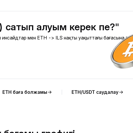
) сатып алуым керек пе?"
лы инсайдтар мен ETH -> ILS нақты уақыттағы бағасына та
ETH баға болжамы
ETH/USDT саудалау