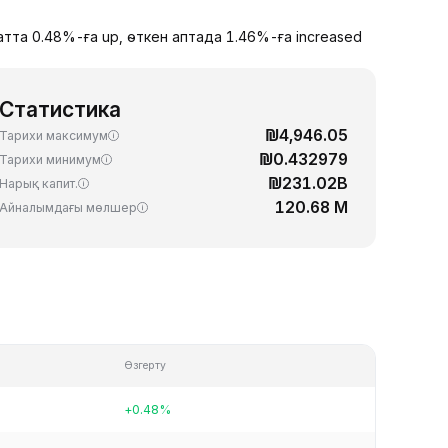
атта 0.48%-ға up, өткен аптада 1.46%-ға increased
Статистика
₪4,946.05
Тарихи максимум
₪0.432979
Тарихи минимум
₪231.02B
Нарық капит.
120.68 M
Айналымдағы мөлшер
Өзгерту
+0.48%