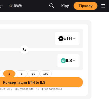
Тіркелу
қ
Кіру
ETH
ILS
1
5
10
100
Конвертация ETH to ILS
сыз · 350+ криптовалюта · 40+ фиат валютасы