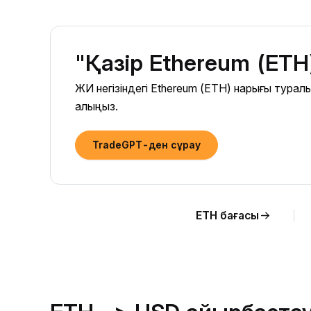
"Қазір Ethereum (ETH
ЖИ негізіндегі Ethereum (ETH) нарығы тура
алыңыз.
TradeGPT-ден сұрау
ETH бағасы