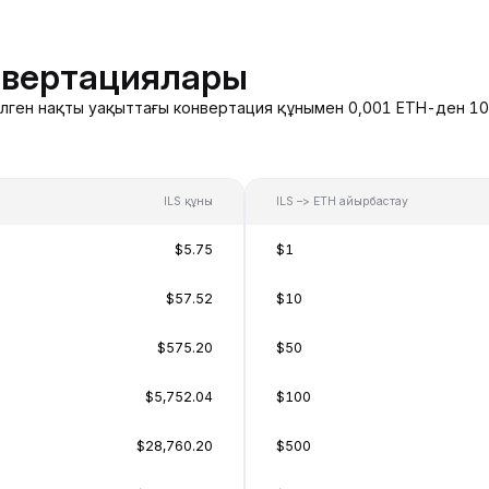
нвертациялары
делген нақты уақыттағы конвертация құнымен 0,001 ETH-ден 10
ILS құны
ILS –> ETH айырбастау
$5.75
$1
$57.52
$10
$575.20
$50
$5,752.04
$100
$28,760.20
$500