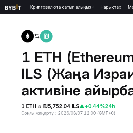
Криптовалюта сатып алыңыз
Нарықтар
М
Басты бет
ETH to ILS
1 ETH (Ethereum
ILS (Жаңа Изра
активіне айырб
1 ETH ≈ ₪5,752.04 ILS
▲
+0.44%
24h
Соңғы жаңарту
：
2026/08/07 12:00
(
GMT+0
)