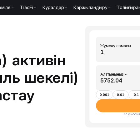
әміле
TradFi
Құралдар
Қаржыландыру
Толығыра
Жұмсау сомасы
) активін
иль шекелі)
Алатыныңыз ~
астау
0.001
0.01
0.1
Комиссия