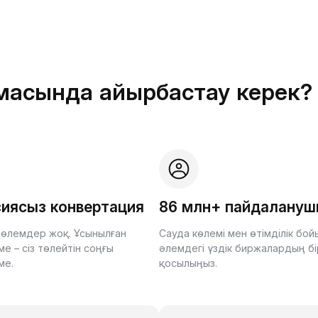
рмасында айырбастау керек?
иясыз конвертация
86 млн+ пайдалану
өлемдер жоқ. Ұсынылған
Сауда көлемі мен өтімділік бо
е – сіз төлейтін соңғы
әлемдегі үздік биржалардың бі
ме.
қосылыңыз.