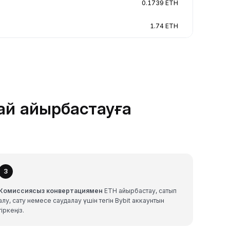
0.1739 ETH
1.74 ETH
лай айырбастауға
3
Комиссиясыз конвертациямен
ETH айырбастау, сатып
алу, сату немесе саудалау үшін тегін Bybit аккаунтын
тіркеңіз.