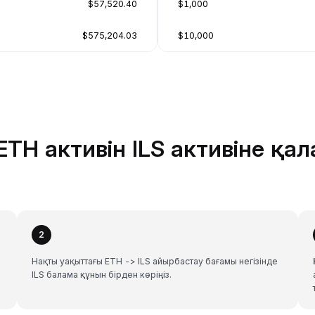
$57,520.40
$1,000
$575,204.03
$10,000
TH активін ILS активіне қа
2
Нақты уақыттағы ETH -> ILS айырбастау бағамы негізінде
ILS балама құнын бірден көріңіз.