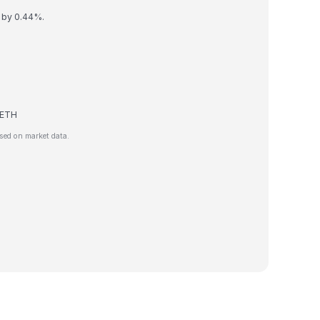
d by 0.44%.
e ETH
sed on market data.