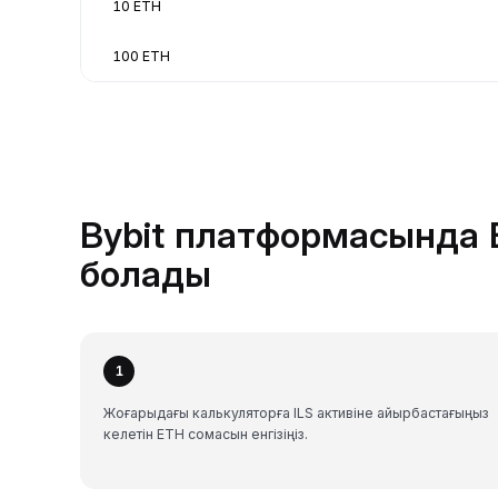
10 ETH
100 ETH
Bybit платформасында E
болады
1
Жоғарыдағы калькуляторға ILS активіне айырбастағыңыз
келетін ETH сомасын енгізіңіз.