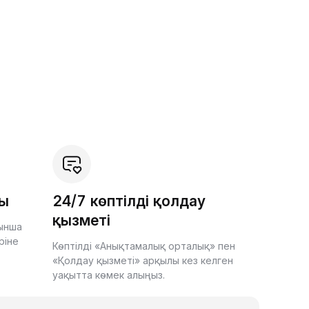
шы
24/7 көптілді қолдау
қызметі
йынша
ріне
Көптілді «Анықтамалық орталық» пен
«Қолдау қызметі» арқылы кез келген
уақытта көмек алыңыз.