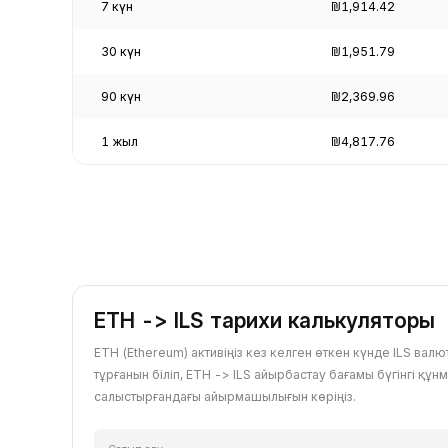
7 күн
₪1,914.42
30 күн
₪1,951.79
90 күн
₪2,369.96
1 жыл
₪4,817.76
ETH -> ILS тарихи калькуляторы
ETH (Ethereum) активіңіз кез келген өткен күнде ILS вал
тұрғанын біліп, ETH -> ILS айырбастау бағамы бүгінгі құн
салыстырғандағы айырмашылығын көріңіз.