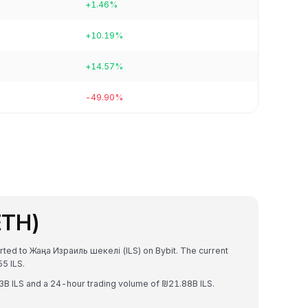
+1.46%
+10.19%
+14.57%
-49.90%
ETH)
rted to Жаңа Израиль шекелі (ILS) on Bybit. The current
5 ILS.
3B ILS and a 24-hour trading volume of ₪21.88B ILS.