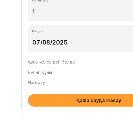
Сатып алу
Қосулы
Құны келесідей болды
Бүгінгі құны
Өзгерту
Қазір сауда жасау