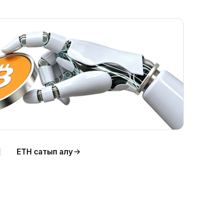
лдау
ETH сатып алу