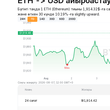
ETH -> USD айырбастау
Бүгінгі таңда 1 ETH (Ethereum) тиыны 1,914.32$-ға 
және өткен 30 күнде 10.19%-ға slightly upward.
24H
7D
14D
30D
60D
200D
Соңғы жаңарту: 2026-08-07, 12:00 GMT+0
Кезең
Жоғары
24 сағат
₪1,914.42