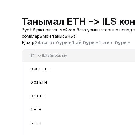
Танымал ETH –> ILS ко
Bybit біріктірілген мейкер баға ұсыныстарына негіз
сомаларымен танысыңыз.
Қазір
24 сағат бұрын
1 ай бұрын
1 жыл бұрын
ETH –> ILS айырбастау
0.001 ETH
0.01 ETH
0.1 ETH
1 ETH
5 ETH