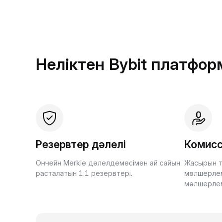
Неліктен Bybit платфо
Резервтер дәлелі
Комисс
Ончейн Merkle дәлелдемесімен ай сайын
Жасырын т
расталатын 1:1 резервтері.
мөлшерлем
мөлшерле