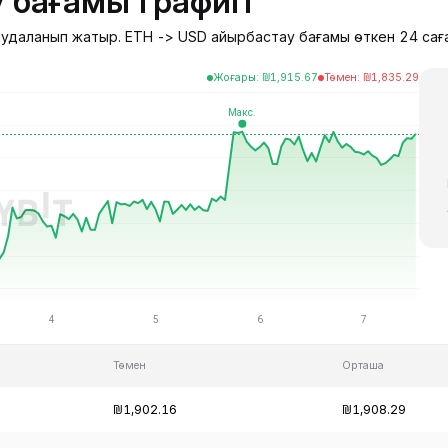
 бағамы графигі
саудаланып жатыр. ETH -> USD айырбастау бағамы өткен 24 сағ
Жоғары
:
₪
1,915.67
Төмен
:
₪
1,835.29
Төмен
Орташа
₪1,902.16
₪1,908.29