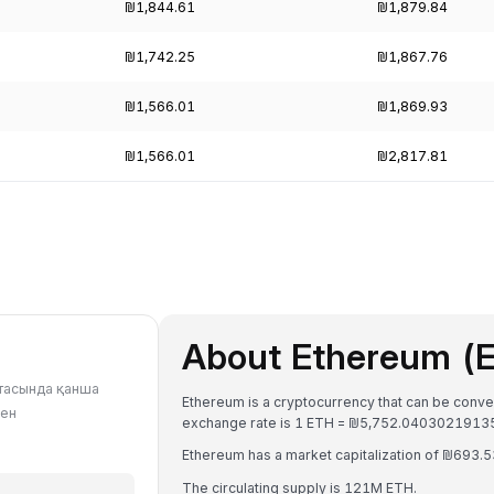
₪1,844.61
₪1,879.84
₪1,742.25
₪1,867.76
₪1,566.01
₪1,869.93
₪1,566.01
₪2,817.81
About Ethereum (
ютасында қанша
Ethereum is a cryptocurrency that can be conve
мен
exchange rate is 1 ETH = ₪5,752.04030219135
Ethereum has a market capitalization of ₪693.5
The circulating supply is 121M ETH.