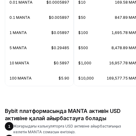
0.01 MANTA
$0.0005897
$10
169.58 MA
0.1 MANTA
$0.005897
$50
847.89 MA
1 MANTA
$0.05897
$100
1,695.78 MA
5 MANTA
$0.29485
$500
8,478.89 MA
10 MANTA
$0.5897
$1,000
16,957.78 MA
100 MANTA
$5.90
$10,000
169,577.75 MA
Bybit платформасында MANTA активін USD
активіне қалай айырбастауға болады
Жоғарыдағы калькуляторға USD активіне айырбастағыңыз
1
келетін MANTA сомасын енгізіңіз.