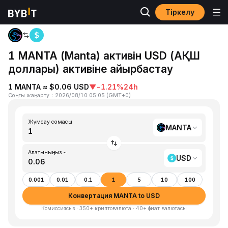
Тіркелу
Басты бет
MANTA to USD
1 MANTA (Manta) активін USD (АҚШ
доллары) активіне айырбастау
1 MANTA ≈ $0.06 USD
▼
-1.21%
24h
Соңғы жаңарту
：
2026/08/10 05:05
(
GMT+0
)
Жұмсау сомасы
MANTA
Алатыныңыз ~
USD
0.001
0.01
0.1
1
5
10
100
Конвертация MANTA to USD
Комиссиясыз · 350+ криптовалюта · 40+ фиат валютасы