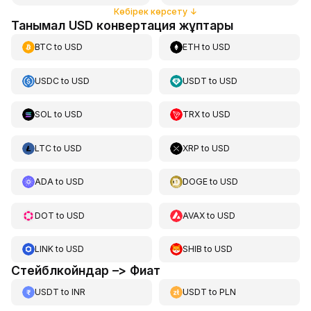
Көбірек көрсету
↓
Танымал USD конвертация жұптары
BTC
to
USD
ETH
to
USD
USDC
to
USD
USDT
to
USD
SOL
to
USD
TRX
to
USD
LTC
to
USD
XRP
to
USD
ADA
to
USD
DOGE
to
USD
DOT
to
USD
AVAX
to
USD
LINK
to
USD
SHIB
to
USD
Стейблкойндар –> Фиат
USDT
to
INR
USDT
to
PLN