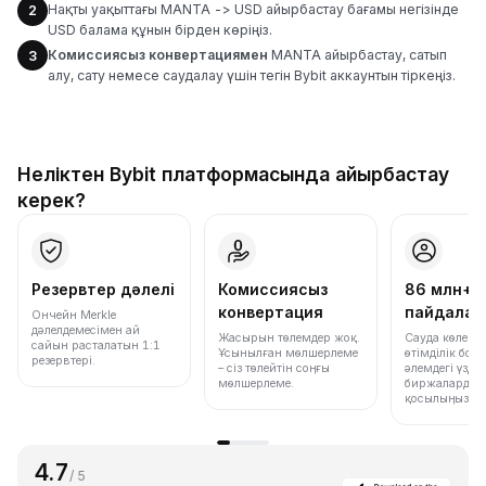
Нақты уақыттағы MANTA -> USD айырбастау бағамы негізінде
2
USD балама құнын бірден көріңіз.
Комиссиясыз конвертациямен
MANTA айырбастау, сатып
3
алу, сату немесе саудалау үшін тегін Bybit аккаунтын тіркеңіз.
Неліктен Bybit платформасында айырбастау
керек?
Резервтер дәлелі
Комиссиясыз
86 млн+
конвертация
пайдала
Ончейн Merkle
дәлелдемесімен ай
Жасырын төлемдер жоқ.
Сауда көлемі
сайын расталатын 1:1
Ұсынылған мөлшерлеме
өтімділік бо
резервтері.
– сіз төлейтін соңғы
әлемдегі үздік
мөлшерлеме.
биржалардың 
қосылыңыз.
4.7
/ 5