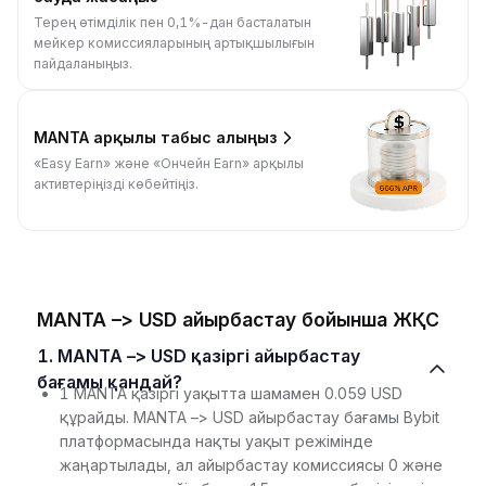
Терең өтімділік пен 0,1%-дан басталатын
мейкер комиссияларының артықшылығын
пайдаланыңыз.
MANTA арқылы табыс алыңыз
«Easy Earn» және «Ончейн Earn» арқылы
активтеріңізді көбейтіңіз.
MANTA –> USD айырбастау бойынша ЖҚС
1. MANTA –> USD қазіргі айырбастау
бағамы қандай?
1 MANTA қазіргі уақытта шамамен 0.059 USD
құрайды. MANTA –> USD айырбастау бағамы Bybit
платформасында нақты уақыт режімінде
жаңартылады, ал айырбастау комиссиясы 0 және