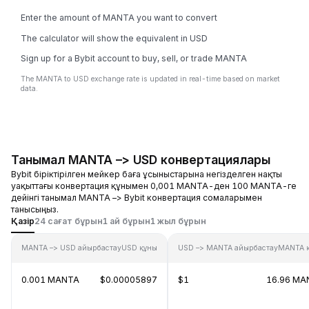
Enter the amount of MANTA you want to convert
The calculator will show the equivalent in USD
Sign up for a Bybit account to buy, sell, or trade MANTA
The MANTA to USD exchange rate is updated in real-time based on market
data.
Танымал MANTA –> USD конвертациялары
Bybit біріктірілген мейкер баға ұсыныстарына негізделген нақты
уақыттағы конвертация құнымен 0,001 MANTA-ден 100 MANTA-ге
дейінгі танымал MANTA –> Bybit конвертация сомаларымен
танысыңыз.
Қазір
24 сағат бұрын
1 ай бұрын
1 жыл бұрын
MANTA –> USD айырбастау
USD құны
USD –> MANTA айырбастау
MANTA 
0.001 MANTA
$0.00005897
$1
16.96 MA