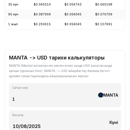
30 күн
$0.065510
$0.056743
$0.060198
+
90 күн
$0.087909
$0.056045
$0.070709
-
1 жыл
$0.250615
$0.056045
$0.107691
-
MANTA -> USD тарихи калькуляторы
MANTA (Manta) активіңіз кез келген өткен күнде USD валютасында
қанша тұрғанын біліп, MANTA -> USD айырбастау бағамы бүгінгі
құнмен салыстырғандағы айырмашылығын көріңіз.
Сатып алу
MANTA
Қосулы
Күні