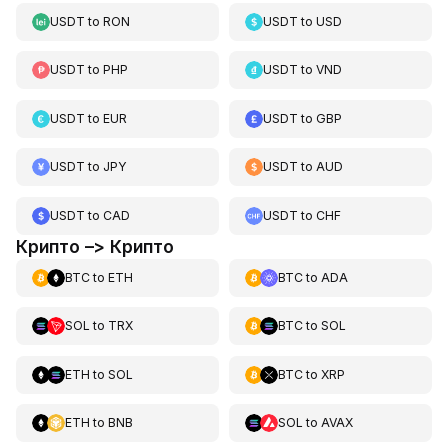
USDT
to
RON
USDT
to
USD
USDT
to
PHP
USDT
to
VND
USDT
to
EUR
USDT
to
GBP
USDT
to
JPY
USDT
to
AUD
USDT
to
CAD
USDT
to
CHF
Крипто –> Крипто
BTC
to
ETH
BTC
to
ADA
SOL
to
TRX
BTC
to
SOL
ETH
to
SOL
BTC
to
XRP
ETH
to
BNB
SOL
to
AVAX