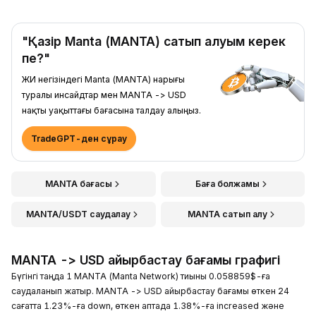
"Қазір Manta (MANTA) сатып алуым керек
пе?"
ЖИ негізіндегі Manta (MANTA) нарығы
туралы инсайдтар мен MANTA -> USD
нақты уақыттағы бағасына талдау алыңыз.
TradeGPT-ден сұрау
MANTA бағасы
Баға болжамы
MANTA/USDT саудалау
MANTA сатып алу
MANTA -> USD айырбастау бағамы графигі
Бүгінгі таңда 1 MANTA (Manta Network) тиыны 0.058859$-ға
саудаланып жатыр. MANTA -> USD айырбастау бағамы өткен 24
сағатта 1.23%-ға down, өткен аптада 1.38%-ға increased және