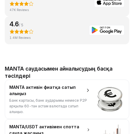
47K Reviews
4.6
/ 5
1.4M Reviews
MANTA саудасымен айналысудың басқа
тәсілдері
MANTA активін фиатқа сатып
алыңыз
Банк картасы, банк аударымы немесе P2P
арқылы 60-тан астам валютада сатып
алыңыз.
MANTA/USDT активімен спотта
сауда жасаңыз