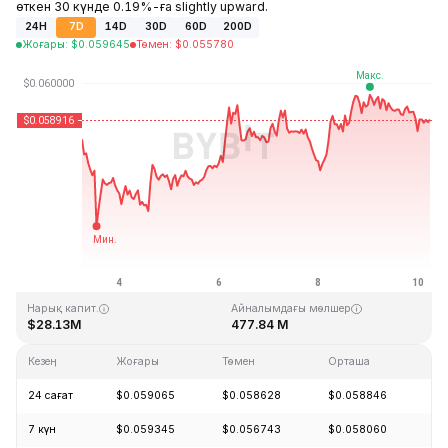
өткен 30 күнде 0.19%-ға slightly upward.
24H
7D
14D
30D
60D
200D
Жоғары
:
$
0.059645
Төмен
:
$
0.055780
Соңғы жаңарту: 2026-08-10, 05:05 GMT+0
Тарихи максимум
Тарихи минимум
$4.05
$0.054621
Нарық капит.
Айналымдағы мөлшер
$28.13M
477.84 M
Кезең
Жоғары
Төмен
Орташа
Өз
24 сағат
$0.059065
$0.058628
$0.058846
-
7 күн
$0.059345
$0.056743
$0.058060
+