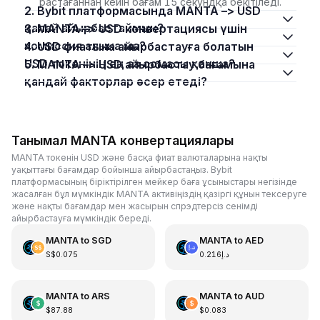
растағаннан кейін бағам 15 секундқа бекітіледі.
2. Bybit платформасында MANTA –> USD
қалай айырбастаймын?
3. MANTA –> USD конвертациясы үшін
комиссия алына ма?
4. USD фиатына айырбастауға болатын
USD токенінің ең аз сомасы қанша?
5. MANTA –> USD айырбастау бағамына
қандай факторлар әсер етеді?
Танымал MANTA конвертациялары
MANTA токенін USD және басқа фиат валюталарына нақты
уақыттағы бағамдар бойынша айырбастаңыз. Bybit
платформасының біріктірілген мейкер баға ұсыныстары негізінде
жасалған бұл мүмкіндік MANTA активіңіздің қазіргі құнын тексеруге
және нақты бағамдар мен жасырын спрэдтерсіз сенімді
айырбастауға мүмкіндік береді.
MANTA
to
SGD
MANTA
to
AED
S$0.075
د.إ0.216
MANTA
to
ARS
MANTA
to
AUD
$87.88
$0.083