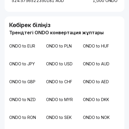
524.5756522350181 AUD
1,000 ONDO
Көбірек біліңіз
Трендтегі ONDO конвертация жұптары
ONDO to EUR
ONDO to PLN
ONDO to HUF
ONDO to JPY
ONDO to USD
ONDO to AUD
ONDO to GBP
ONDO to CHF
ONDO to AED
ONDO to NZD
ONDO to MYR
ONDO to DKK
ONDO to RON
ONDO to SEK
ONDO to NOK