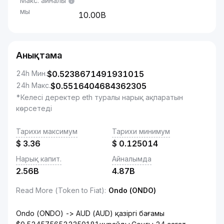
Макс. айналы
мы
10.00B
Анықтама
24h Мин.
$
0.5238671491931015
24h Макс.
$
0.5516404684362305
*Келесі деректер eth туралы нарық ақпаратын
көрсетеді
Тарихи максимум
Тарихи минимум
$
3.36
$
0.125014
Нарық капит.
Айналымда
2.56B
4.87B
Read More (Token to Fiat)
:
Ondo (ONDO)
Ondo (ONDO) -> AUD (AUD) қазіргі бағамы