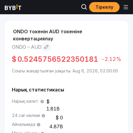
Тіркелу
Нарықтар
Ondo бағасы ONDO
Ondo to AUD
ONDO токенін AUD токеніне
конвертациялау
ONDO – AUD
$
0.5245756522350181
-2.12%
Соңғы жаңартылған уақыты: Aug 6, 2026, 02:00:00
Нарық статистикасы
Нарық капит.
1.81B
24 сағ көлемі
0
Айналымда
4.87B