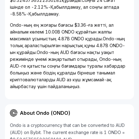
$0.5245756522350181құрайды.Соңғы 24 сағат
ішінде ол -2.12%-Қабыллдамау, ал соңғы аптада
-8.58%-Қабыллдамау.
Ondo-ның ең жоғары бағасы $3.36-ға жетті, ал
айналым көлемі 10.00B ONDO құрайтын жалпы
максимал ұсыныстың 4.87B ONDO құрады.Ondo-ның
толық араластырылған нарықтық құны 4.87B ONDO-
ын құрайды.Ondo-ның AUD бағасы нақты уақыт
режимінде үнемі жаңартылып отырады, Ondo-ның
AUD-ге қатысты соңғы бағамдары туралы хабардар
болыңыз және біздің құралды бірнеше танымал
криптовалюталарды AUD аз күш жұмсамай-ақ
айырбастау үшін пайдаланыңыз.
About Ondo (ONDO)
Ondo is a cryptocurrency that can be converted to AUD
(AUD) on Bybit. The current exchange rate is 1 ONDO =