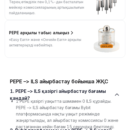
Терең өтімділік пен 0,1%-дан басталатын
мейкер комиссияларының артықшылығын
пайдаланыңыз.
PEPE арқылы табыс алыңыз
«Easy Earn» және «Ончейн Earn» арқылы
активтеріңізді көбейтіңіз.
PEPE –> ILS айырбастау бойынша ЖҚС
1. PEPE –> ILS қазіргі айырбастау бағамы
қандай?
1 PEPE қазіргі уақытта шамамен 0 ILS құрайды.
PEPE –> ILS айырбастау бағамы Bybit
платформасында нақты уақыт режімінде
жаңартылады, ал айырбастау комиссиясы 0 және
растағаннан кейін бағам 15 секундқа бекітіледі.