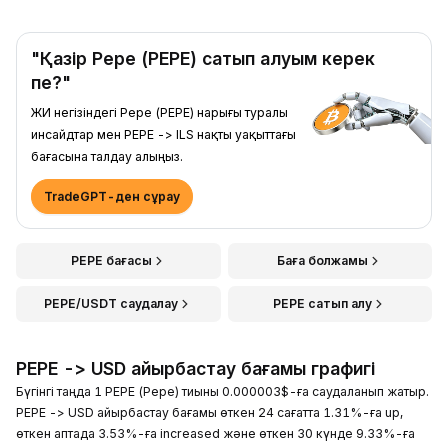
"Қазір Pepe (PEPE) сатып алуым керек
пе?"
ЖИ негізіндегі Pepe (PEPE) нарығы туралы
инсайдтар мен PEPE -> ILS нақты уақыттағы
бағасына талдау алыңыз.
TradeGPT-ден сұрау
PEPE бағасы
Баға болжамы
PEPE/USDT саудалау
PEPE сатып алу
PEPE -> USD айырбастау бағамы графигі
Бүгінгі таңда 1 PEPE (Pepe) тиыны 0.000003$-ға саудаланып жатыр.
PEPE -> USD айырбастау бағамы өткен 24 сағатта 1.31%-ға up,
өткен аптада 3.53%-ға increased және өткен 30 күнде 9.33%-ға