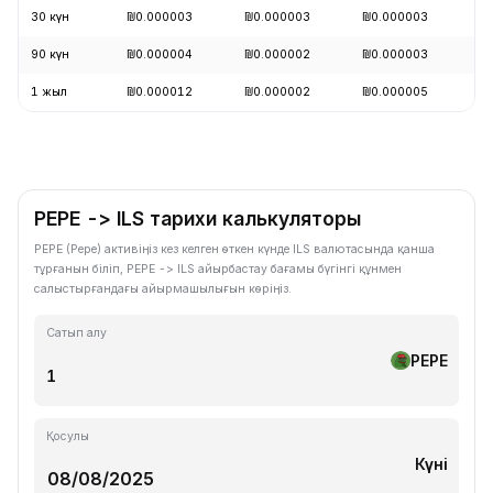
30 күн
₪0.000003
₪0.000003
₪0.000003
+
90 күн
₪0.000004
₪0.000002
₪0.000003
+
1 жыл
₪0.000012
₪0.000002
₪0.000005
-
PEPE -> ILS тарихи калькуляторы
PEPE (Pepe) активіңіз кез келген өткен күнде ILS валютасында қанша
тұрғанын біліп, PEPE -> ILS айырбастау бағамы бүгінгі құнмен
салыстырғандағы айырмашылығын көріңіз.
Сатып алу
PEPE
Қосулы
Күні