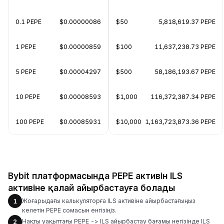
0.1 PEPE
$0.00000086
$50
5,818,619.37 PEPE
1 PEPE
$0.00000859
$100
11,637,238.73 PEPE
5 PEPE
$0.00004297
$500
58,186,193.67 PEPE
10 PEPE
$0.00008593
$1,000
116,372,387.34 PEPE
100 PEPE
$0.00085931
$10,000
1,163,723,873.36 PEPE
Bybit платформасында PEPE активін ILS
активіне қалай айырбастауға болады
Жоғарыдағы калькуляторға ILS активіне айырбастағыңыз
1
келетін PEPE сомасын енгізіңіз.
Нақты уақыттағы PEPE -> ILS айырбастау бағамы негізінде ILS
2