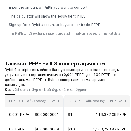
Enter the amount of PEPE you want to convert
The calculator will show the equivalent in ILS
Sign up for a Bybit account to buy, sell, or trade PEPE
The PEPE to ILS exchange rate is updated in real-time based on market data.
Танымал PEPE –> ILS конвертациялары
Bybit біріктірілген мейкер баға ұсыныстарына негізделген нақты
уақыттағы конвертация құнымен 0,001 PEPE-ден 100 PEPE-ге
дейінгі танымал PEPE –> Bybit конвертация сомаларымен
танысыңыз.
Қазір
24 сағат бұрын
1 ай бұрын
1 жыл бұрын
PEPE –> ILS айырбастау
ILS құны
ILS –> PEPE айырбастау
PEPE құны
0.001 PEPE
$0.00000001
$1
116,372.39 PEPE
0.01 PEPE
$0.00000009
$10
1,163,723.87 PEPE