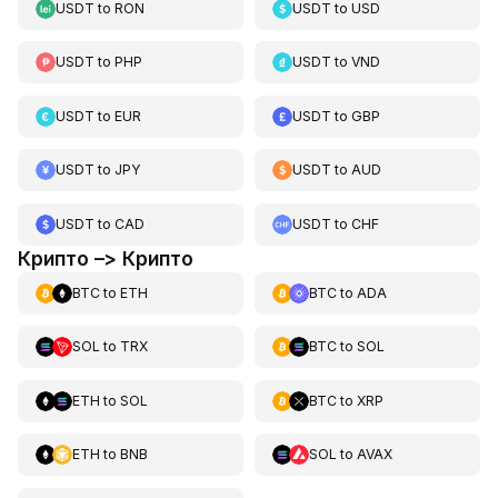
USDT
to
RON
USDT
to
USD
USDT
to
PHP
USDT
to
VND
USDT
to
EUR
USDT
to
GBP
USDT
to
JPY
USDT
to
AUD
USDT
to
CAD
USDT
to
CHF
Крипто –> Крипто
BTC
to
ETH
BTC
to
ADA
SOL
to
TRX
BTC
to
SOL
ETH
to
SOL
BTC
to
XRP
ETH
to
BNB
SOL
to
AVAX