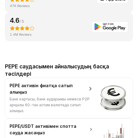
47K Reviews
4.6
/ 5
1.4M Reviews
PEPE саудасымен айналысудың басқа
тәсілдері
PEPE активін фиатқа сатып
алыңыз
Банк картасы, банк аударымы немесе P2P
арқылы 60-тан астам валютада сатып
алыңыз.
PEPE/USDT активімен спотта
сауда жасаңыз