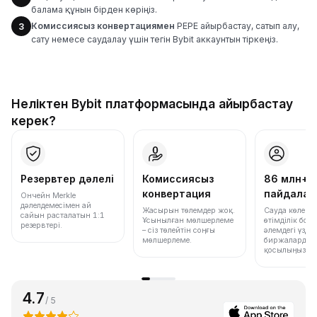
балама құнын бірден көріңіз.
Комиссиясыз конвертациямен
PEPE айырбастау, сатып алу,
3
сату немесе саудалау үшін тегін Bybit аккаунтын тіркеңіз.
Неліктен Bybit платформасында айырбастау
керек?
Резервтер дәлелі
Комиссиясыз
86 млн+
конвертация
пайдала
Ончейн Merkle
дәлелдемесімен ай
Жасырын төлемдер жоқ.
Сауда көлемі
сайын расталатын 1:1
Ұсынылған мөлшерлеме
өтімділік бо
резервтері.
– сіз төлейтін соңғы
әлемдегі үздік
мөлшерлеме.
биржалардың 
қосылыңыз.
4.7
/ 5