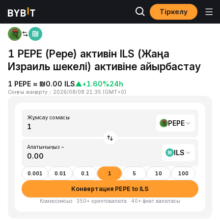
Тіркелу
Басты бет
PEPE to ILS
1 PEPE (Pepe) активін ILS (Жаңа
Израиль шекелі) активіне айырбастау
1 PEPE ≈ ₪0.00 ILS
▲
+1.60%
24h
Соңғы жаңарту
：
2026/08/08 21:35
(
GMT+0
)
Жұмсау сомасы
PEPE
Алатыныңыз ~
ILS
0.001
0.01
0.1
1
5
10
100
Конвертация PEPE to ILS
Комиссиясыз · 350+ криптовалюта · 40+ фиат валютасы