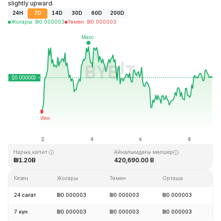
slightly upward.
24H
7D
14D
30D
60D
200D
Жоғары
:
₪
0.000003
Төмен
:
₪
0.000003
Соңғы жаңарту: 2026-08-08, 21:35 GMT+0
Тарихи максимум
Тарихи минимум
₪0.000028
₪0.000000
Нарық капит.
Айналымдағы мөлшер
₪1.20B
420,690.00 B
Кезең
Жоғары
Төмен
Орташа
Өз
24 сағат
₪0.000003
₪0.000003
₪0.000003
+
7 күн
₪0.000003
₪0.000003
₪0.000003
+