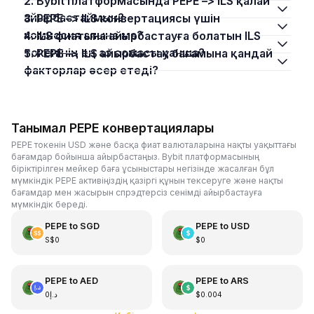
2. Bybit платформасында PEPE –> ILS қалай
айырбастаймын?
3. PEPE –> ILS конвертациясы үшін
комиссия алына ма?
4. ILS фиатына айырбастауға болатын ILS
токенінің ең аз сомасы қанша?
5. PEPE –> ILS айырбастау бағамына қандай
факторлар әсер етеді?
Танымал PEPE конвертациялары
PEPE токенін USD және басқа фиат валюталарына нақты уақыттағы
бағамдар бойынша айырбастаңыз. Bybit платформасының
біріктірілген мейкер баға ұсыныстары негізінде жасалған бұл
мүмкіндік PEPE активіңіздің қазіргі құнын тексеруге және нақты
бағамдар мен жасырын спрэдтерсіз сенімді айырбастауға
мүмкіндік береді.
PEPE
to
SGD
PEPE
to
USD
S$0
$0
PEPE
to
AED
PEPE
to
ARS
د.إ0
$0.004