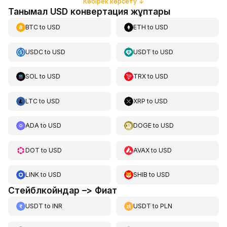
Көбірек көрсету
↓
Танымал USD конвертация жұптары
BTC
to
USD
ETH
to
USD
USDC
to
USD
USDT
to
USD
SOL
to
USD
TRX
to
USD
LTC
to
USD
XRP
to
USD
ADA
to
USD
DOGE
to
USD
DOT
to
USD
AVAX
to
USD
LINK
to
USD
SHIB
to
USD
Стейблкойндар –> Фиат
USDT
to
INR
USDT
to
PLN