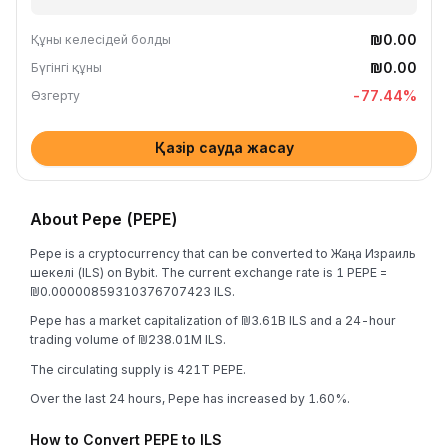
₪0.00
Құны келесідей болды
₪0.00
Бүгінгі құны
-77.44
%
Өзгерту
Қазір сауда жасау
About Pepe (PEPE)
Pepe is a cryptocurrency that can be converted to Жаңа Израиль
шекелі (ILS) on Bybit. The current exchange rate is 1 PEPE =
₪0.00000859310376707423 ILS.
Pepe has a market capitalization of ₪3.61B ILS and a 24-hour
trading volume of ₪238.01M ILS.
The circulating supply is 421T PEPE.
Over the last 24 hours, Pepe has increased by 1.60%.
How to Convert PEPE to ILS