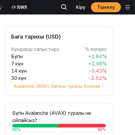
Тіркелу
қ
Кіру
Баға тарихы (USD)
Күндерді салыстыру
% өзгеріс
Бүгін
+1.84%
7 күн
+2.99%
14 күн
-0.43%
30 күн
-2.52%
Avalanche (AVAX) бағасы туралы болжам
Бүгін Avalanche (AVAX) туралы не
ойлайсыз?
50
%
50
%