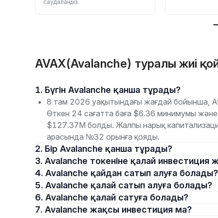
саудалаңыз.
AVAX(Avalanche) туралы жиі қо
1. Бүгін Avalanche қанша тұрады?
8 там 2026 уақытындағы жағдай бойынша, Av
Өткен 24 сағатта баға $6.36 минимумы жән
$127.37M болды. Жалпы нарық капитализаци
арасында №32 орынға қояды.
2. Бір Avalanche қанша тұрады?
3. Avalanche токеніне қалай инвестиция
4. Avalanche қайдан сатып алуға болады?
5. Avalanche қалай сатып алуға болады?
6. Avalanche қалай сатуға болады?
7. Avalanche жақсы инвестиция ма?