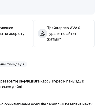
аударуды ұсынамыз, экология қауіпсіздігі мен жобаның
 тудыра алады, орта және ұзақ мерзімде төмен
инамикалық бақылау ұсынылады
.
олашақ
Трейдерлер AVAX
а не әсер етуі
туралы не айтып
жатыр?
ылы түйіндеу
резервтің инфляцияға қарсы күресін пайыздық
 емес дейді
с орындарының есебі Федералдық резервке нақты