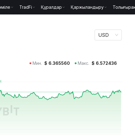
әміле
TradFi
Құралдар
Қаржыландыру
Толығыра
USD
Мин.
$
6.365560
Макс.
$
6.572436