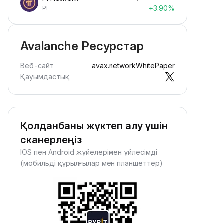
+3.90%
PI
Avalanche Ресурстар
Веб-сайт
avax.network
WhitePaper
Қауымдастық
Қолданбаны жүктеп алу үшін
сканерлеңіз
IOS пен Android жүйелерімен үйлесімді
(мобильді құрылғылар мен планшеттер)
Криптоны пассивті
түрде алыңыз
ассивті марапаттар алыңыз —
ай ғана қаражаттарыңызды
епозиттеп, олардың өскенін