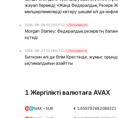
жауап бермеді; «Жаңа Федералдық Резерв Жа
мөлшерлемелерді көтеру шешімі әлі де инфл
2026-08-08 00:25
(UTC)
Пессимистік
Morgan Stanley: Федералдық резервтің балан
күтеді
2026-08-07 23:28
(UTC)
Пессимистік
Биткоин әлі де Өлім Крестінде, жұмыс орын
ықтималдығын азайтты
1 Жергілікті валютаға AVAX
AVAX – EUR
€ 5.659792882086321