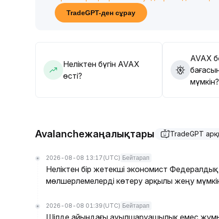
50 доллар маңызды түпкілікті қолдауға назар 
TradeGPT-ден сұрау
жұмысындағы өзгерістер кері қайтару қауіпін
бағамен жинау және негізгі көрсеткіштерді д
AVAX б
Неліктен бүгін AVAX
бағасын
өсті?
мүмкін?
Avalancheжаңалықтары
TradeGPT арқ
2026-08-08 13:17
(UTC)
Бейтарап
Неліктен бір жетекші экономист Федералдық 
мөлшерлемелерді көтеру арқылы жеңу мүмкін
2026-08-08 01:39
(UTC)
Бейтарап
Шілде айындағы ауылшаруашылық емес жұмы