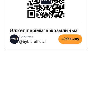
ақылаңыз.
Әлжелілерімізге жазылыңыз
Followers
+
Жазылу
@bybit_official