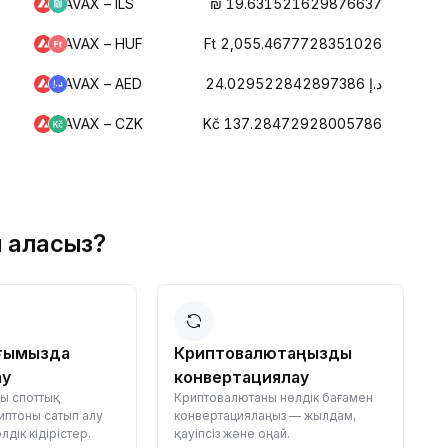
AVAX – ILS
₪ 19.631521629876637
AVAX – HUF
Ft 2,055.4677728351026
AVAX – AED
د.إ 24.029522842897386
AVAX – CZK
Kč 137.28472928005786
й аласыз?
ғымызда
Криптовалютаңызды
ау
конвертациялау
ғы споттық
Криптовалютаны нөлдік бағамен
П
иптоны сатып алу
конвертациялаңыз — жылдам,
ж
дік кідірістер.
қауіпсіз және оңай.
д