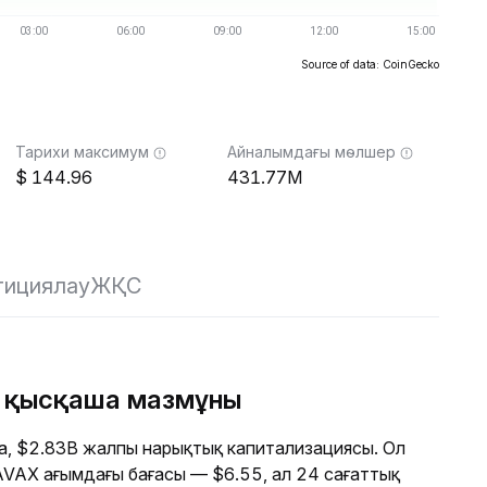
Source of data: CoinGecko
Тарихи максимум
Айналымдағы мөлшер
144.96
431.77M
тициялау
ЖҚС
ң қысқаша мазмұны
, $2.83B жалпы нарықтық капитализациясы. Ол
. AVAX ағымдағы бағасы — $6.55, ал 24 сағаттық