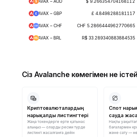
AVAX – AUD
$ 9.266354704168112
AVAX – GBP
£ 4.8498288181117
AVAX – CHF
CHF 5.2866444962770665
AVAX – BRL
R$ 33.289340883884535
Сіз Avalanche көмегімен не істе
Криптовалюталардың
Спот нары
нарықалды листингтері
сауда жас
 —
Жаңа токендерге ерте қатынас
Нақты уақытта
алыңыз — оларды ресми түрде
бағалармен кр
листингі жасалғанға дейін
және сату — нөл