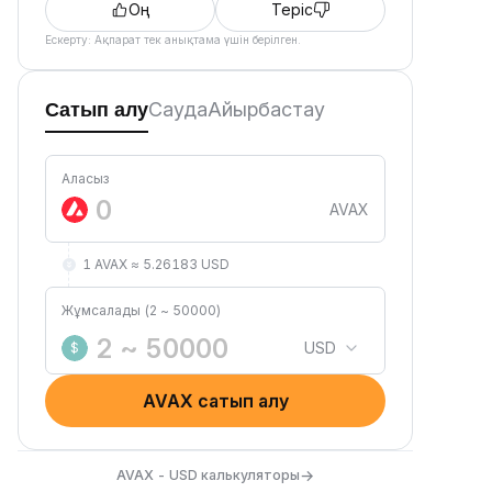
Оң
Теріс
Ескерту: Ақпарат тек анықтама үшін берілген.
Сауда
Айырбастау
Сатып алу
Аласыз
AVAX
1 AVAX ≈ 5.26183 USD
Жұмсалады (2 ~ 50000)
USD
$
AVAX сатып алу
→
AVAX - USD калькуляторы