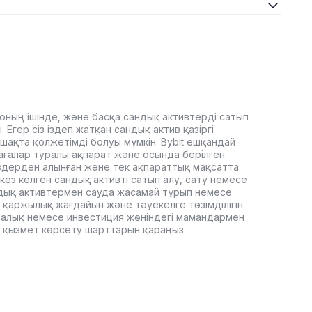
оның ішінде, және басқа сандық активтерді сатып
Егер сіз іздеп жатқан сандық актив қазіргі
ашақта қолжетімді болуы мүмкін. Bybit ешқандай
ағалар туралы ақпарат және осында берілген
здерден алынған және тек ақпараттық мақсатта
кез келген сандық активті сатып алу, сату немесе
дық активтермен сауда жасамай тұрып немесе
 қаржылық жағдайын және тәуекелге төзімділігін
, салық немесе инвестиция жөніндегі мамандармен
it қызмет көрсету шарттарын қараңыз.