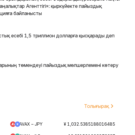
ңалықтар Агенттігі»: қыркүйекте пайыздық
яцияға байланысты
стық есебі 1,5 триллион долларға қысқарады деп
дарының төмендеуі пайыздық мөлшерлемені көтеру
Толығырақ
AVAX – JPY
¥ 1,032.5385188016485