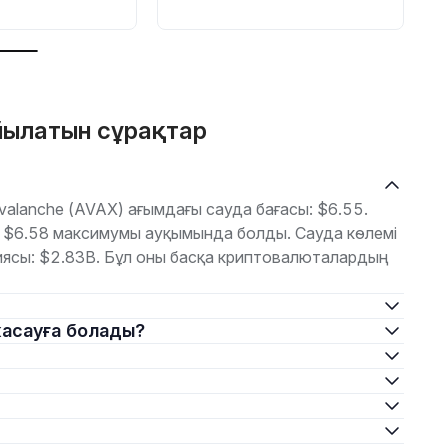
б
йылатын сұрақтар
alanche (AVAX) ағымдағы сауда бағасы: $6.55.
е $6.58 максимумы ауқымында болды. Сауда көлемі
ясы: $2.83B. Бұл оны басқа криптовалюталардың
 жасауға болады?