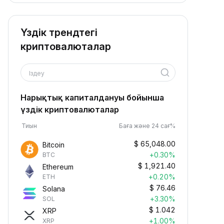
Үздік трендтегі
криптовалюталар
Іздеу
Нарықтық капиталдануы бойынша
үздік криптовалюталар
Тиын
Баға және 24 сағ%
$
65,048.00
Bitcoin
+0.30%
BTC
$
1,921.40
Ethereum
+0.20%
ETH
$
76.46
Solana
+3.30%
SOL
$
1.042
XRP
+1.00%
XRP