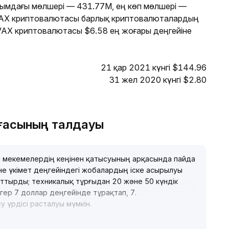
лымдағы мөлшері — 431.77M, ең көп мөлшері —
VAX криптовалютасы барлық криптовалюталардың
VAX криптовалютасы $6.58 ең жоғары деңгейіне
21 қар 2021 күнгі $144.96
31 жел 2020 күнгі $2.80
ағасының талдауы
 мекемелердің кеңінен қатысуының арқасында пайда
не үкімет деңгейіндегі жобалардың іске асырылуы
рттырды; техникалық тұрғыдан 20 және 50 күндік
гер 7 доллар деңгейінде тұрақтап, 7
.
у үрдісі расталуы мүмкін
.