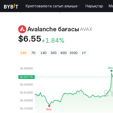
Криптовалюта сатып алыңыз
Нарықтар
М
Криптовалюта бағалары
Avalanche бағасы AVAX
Avalanche бағасы
AVAX
$6.55
+1.84%
24H
7D
14D
30D
60D
200D
1Y