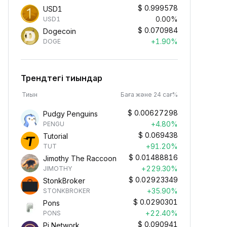
$
0.999578
USD1
0.00%
USD1
$
0.070984
Dogecoin
+1.90%
DOGE
Трендтегі тиындар
Тиын
Баға және 24 сағ%
$
0.00627298
Pudgy Penguins
+4.80%
PENGU
$
0.069438
Tutorial
+91.20%
TUT
$
0.01488816
Jimothy The Raccoon
+229.30%
JIMOTHY
$
0.02923349
StonkBroker
+35.90%
STONKBROKER
$
0.0290301
Pons
+22.40%
PONS
$
0.090941
Pi Network