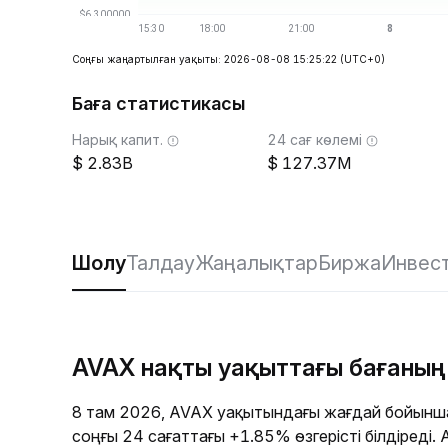
Соңғы жаңартылған уақыты: 2026-08-08 15:25:22
(UTC+0)
Баға статистикасы
Нарық капит.
24 сағ көлемі
2.83B
127.37M
Шолу
Талдау
Жаңалықтар
Биржа
Инвес
AVAX нақты уақыттағы бағаны
8 там 2026, AVAX уақытындағы жағдай бойынша
соңғы 24 сағаттағы +1.85% өзгерісті білдіреді