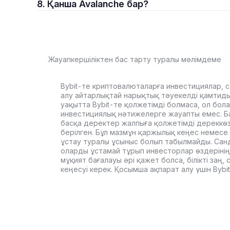
8. Қанша Avalanche бар?
Жауапкершіліктен бас тарту туралы мәлімдеме
Bybit-те криптовалюталарға инвестициялар, с
алу айтарлықтай нарықтық тәуекелді қамтиды. 
уақытта Bybit-те қолжетімді болмаса, ол бол
инвестициялық нәтижелерге жауапты емес. Б
басқа деректер жалпыға қолжетімді дереккө
берілген. Бұл мазмұн қаржылық кеңес немесе 
ұстау туралы ұсыныс болып табылмайды. Сан
оларды ұстамай тұрып инвесторлар өздерінің
мұқият бағалауы әрі қажет болса, білікті заң
кеңесуі керек. Қосымша ақпарат алу үшін Byb