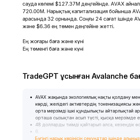
сауда көлемі $127.37M деңгейінде. AVAX айна
720.00M. Нарықтық капитализация бойынша A
арасында 32 орнында. Соңғы 24 сағат ішінде A
және $6.36 ең төмен деңгейіне жетті.
Ең жоғары баға және күні
Ең төменгі баға және күні
TradeGPT ұсынған Avalanche б
AVAX жақында экологиялық нақты қолдану мен
көрді, желідегі активтердің токенизациясы жә
орта мерзімді ішкі құндылықты айтарлықтай а
орташа сызықтан асып түсті, қысқа мерзімде е
48 долларды тиімді қайтарып алса, кезеңдік өс
6
.
Бүгінгі нарық көрінісін секундтар ішінде алыңыз
77 доллар қос түбі және 5
.