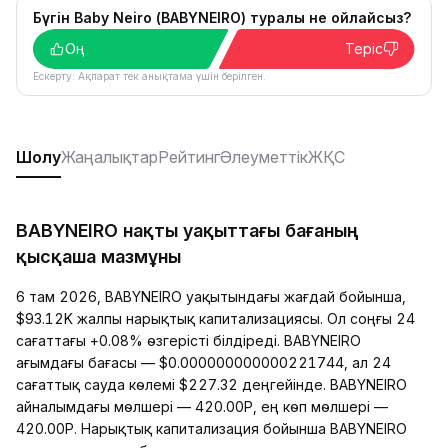
Бүгін Baby Neiro (BABYNEIRO) туралы не ойлайсыз?
Оң
Теріс
Ескерту: Ақпарат тек анықтама үшін берілген.
Шолу
Жаңалықтар
Рейтинг
Әлеуметтік
ЖҚС
BABYNEIRO нақты уақыттағы бағаның
қысқаша мазмұны
6 там 2026, BABYNEIRO уақытындағы жағдай бойынша,
$93.12K жалпы нарықтық капитализациясы. Ол соңғы 24
сағаттағы +0.08% өзгерісті білдіреді. BABYNEIRO
ағымдағы бағасы — $0.000000000000221744, ал 24
сағаттық сауда көлемі $227.32 деңгейінде. BABYNEIRO
айналымдағы мөлшері — 420.00P, ең көп мөлшері —
420.00P. Нарықтық капитализация бойынша BABYNEIRO