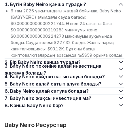
1. Бүгін Baby Neiro қанша тұрады?
6 там 2026 уақытындағы жағдай бойынша, Baby Neiro
(BABYNEIRO) ағымдағы сауда бағасы:
$0.000000000000221744. Өткен 24 сағатта баға
$0.000000000000219283 минимумы және
$0.000000000000224273 максимумы ауқымында
болды. Сауда көлемі $227.32 болды. Жалпы нарық
капитализациясы: $93.12K. Бұл оны басқа
криптовалюталардың арасында №5859 орынға қояды.
2. Бір Baby Neiro қанша тұрады?
3. Baby Neiro токеніне қалай инвестиция
жасауға болады?
4. Baby Neiro қайдан сатып алуға болады?
5. Baby Neiro қалай сатып алуға болады?
6. Baby Neiro қалай сатуға болады?
7. Baby Neiro жақсы инвестиция ма?
8. Қанша Baby Neiro бар?
Baby Neiro Ресурстар