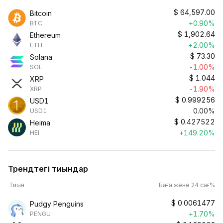
$
64,597.00
Bitcoin
+0.90%
BTC
$
1,902.64
Ethereum
+2.00%
ETH
$
73.30
Solana
-1.00%
SOL
$
1.044
XRP
-1.90%
XRP
$
0.999256
USD1
0.00%
USD1
$
0.427522
Heima
+149.20%
HEI
Трендтегі тиындар
Тиын
Баға және 24 сағ%
$
0.0061477
Pudgy Penguins
+1.70%
PENGU