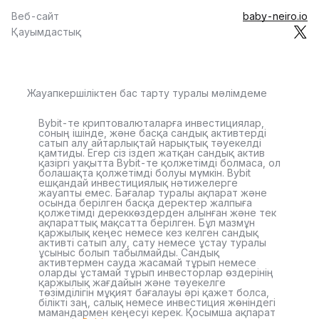
Веб-сайт
baby-neiro.io
Қауымдастық
Жауапкершіліктен бас тарту туралы мәлімдеме
Bybit-те криптовалюталарға инвестициялар,
соның ішінде, және басқа сандық активтерді
сатып алу айтарлықтай нарықтық тәуекелді
қамтиды. Егер сіз іздеп жатқан сандық актив
қазіргі уақытта Bybit-те қолжетімді болмаса, ол
болашақта қолжетімді болуы мүмкін. Bybit
ешқандай инвестициялық нәтижелерге
жауапты емес. Бағалар туралы ақпарат және
осында берілген басқа деректер жалпыға
қолжетімді дереккөздерден алынған және тек
ақпараттық мақсатта берілген. Бұл мазмұн
қаржылық кеңес немесе кез келген сандық
активті сатып алу, сату немесе ұстау туралы
ұсыныс болып табылмайды. Сандық
активтермен сауда жасамай тұрып немесе
оларды ұстамай тұрып инвесторлар өздерінің
қаржылық жағдайын және тәуекелге
төзімділігін мұқият бағалауы әрі қажет болса,
білікті заң, салық немесе инвестиция жөніндегі
мамандармен кеңесуі керек. Қосымша ақпарат