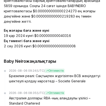
криптовалютасы барлық криптовалюталардың арасында
5859 орнында. Соңғы 24 сағат ішінде BABYNEIRO
криптовалютасы $0.000000000000224273 ең жоғары
деңгейіне және $0.000000000000219283 ең төмен
деңгейіне жетті.
Ең жоғары баға және күні
19 қар 2024 күнгі $0.000000000040316
Ең төменгі баға және күні
2 сәу 2026 күнгі $0.000000000000000008
Baby Neiroжаңалықтары
2026-08-06 09:24
(UTC)
Оптимистік
Бразилия реалі: Сақтықпен жүргізілген BCB жеңілдетуі
шектеулі қолдау көрсетеді – Societe Generale
2026-08-06 08:35
(UTC)
Оптимистік
Австралия доллары: RBA-ның алаңдаулы үзілісі –
Standard Chartered