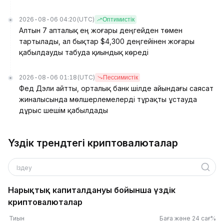
2026-08-06 04:20
(UTC)
Оптимистік
Алтын 7 апталық ең жоғары деңгейден төмен
тартылады, ал бықтар $4,300 деңгейінен жоғары
қабылдауды табуда қиындық көреді
2026-08-06 01:18
(UTC)
Пессимистік
Фед Дэли айтты, орталық банк шілде айындағы саясат
жиналысында мөлшерлемелерді тұрақты ұстауда
дұрыс шешім қабылдады
Үздік трендтегі криптовалюталар
Іздеу
Нарықтық капиталдануы бойынша үздік
криптовалюталар
Тиын
Баға және 24 сағ%