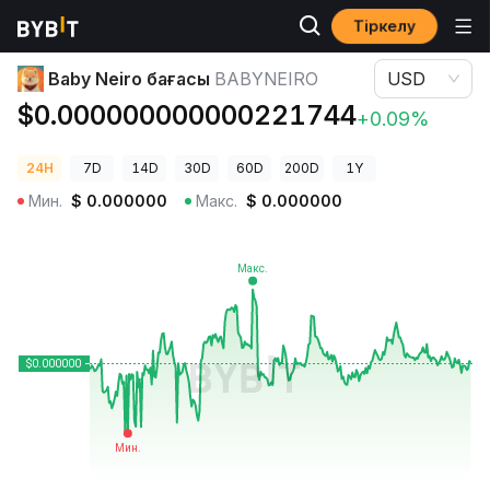
Тіркелу
Криптовалюта бағалары
Baby Neiro бағасы BABYNEIRO
Baby Neiro бағасы
BABYNEIRO
USD
$0.000000000000221744
+0.09%
24H
7D
14D
30D
60D
200D
1Y
Мин.
$
0.000000
Макс.
$
0.000000