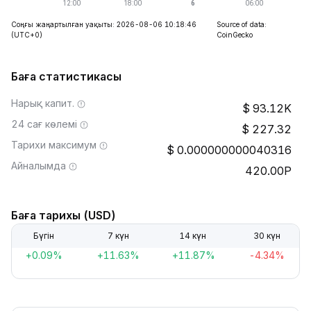
Соңғы жаңартылған уақыты: 2026-08-06 10:18:46
Source of data:
(UTC+0)
CoinGecko
Баға статистикасы
Нарық капит.
93.12K
24 сағ көлемі
227.32
Тарихи максимум
0.000000000040316
Айналымда
420.00P
Баға тарихы (USD)
Бүгін
7 күн
14 күн
30 күн
+0.09%
+11.63%
+11.87%
-4.34%