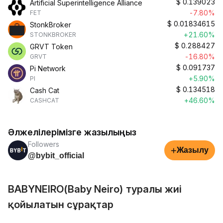
$
0.139023
Artificial Superintelligence Alliance
-7.80%
FET
$
0.01834615
StonkBroker
+21.60%
STONKBROKER
$
0.288427
GRVT Token
-16.80%
GRVT
$
0.091737
Pi Network
+5.90%
PI
$
0.134518
Cash Cat
+46.60%
CASHCAT
Әлжелілерімізге жазылыңыз
Followers
+
Жазылу
@bybit_official
BABYNEIRO(Baby Neiro) туралы жиі
қойылатын сұрақтар