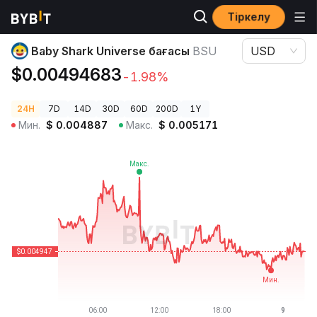
Тіркелу
Криптовалюта бағалары
Baby Shark Universe бағасы BSU
Baby Shark Universe бағасы
BSU
USD
$0.00494683
-1.98%
24H
7D
14D
30D
60D
200D
1Y
Мин.
$
0.004887
Макс.
$
0.005171