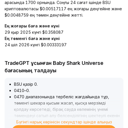
арасында 1700 орнында. Соңғы 24 сағат ішінде BSU
криптовалютасы $0.00517117 ең жоғары деңгейіне және
$0.0048759 ең төмен деңгейіне жетті.
Ең жоғары баға және күні
29 қыр 2025 күнгі $0.358087
Ең төменгі баға және күні
24 шіл 2026 күнгі $0.00333197
TradeGPT ұсынған Baby Shark Universe
бағасының талдауы
BSU қазір 0
.
0410–0
.
0470 диапазонында тербеліс жағдайында тұр,
төменгі шекара қысым жасап, қысқа мерзімді
қолдау көрсетеді, бірақ сауда көлемінің үнемі
төмендеуі сатып алу белсенділігінің шектеулі екенін
көрсетеді
Бүгінгі нарық көрінісін секундтар ішінде алыңыз
.