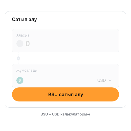
Сатып алу
Аласыз
Жұмсалады
USD
$
BSU сатып алу
→
BSU - USD калькуляторы