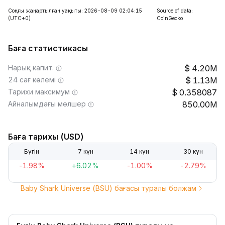
Соңғы жаңартылған уақыты: 2026-08-09 02:04:15
Source of data:
(UTC+0)
CoinGecko
Баға статистикасы
Нарық капит.
4.20M
24 сағ көлемі
1.13M
Тарихи максимум
0.358087
Айналымдағы мөлшер
850.00M
Баға тарихы (USD)
Бүгін
7 күн
14 күн
30 күн
-1.98%
+6.02%
-1.00%
-2.79%
Baby Shark Universe (BSU) бағасы туралы болжам