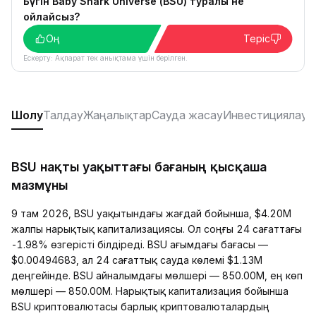
Бүгін Baby Shark Universe (BSU) туралы не
ойлайсыз?
Оң
Теріс
Ескерту: Ақпарат тек анықтама үшін берілген.
Шолу
Талдау
Жаңалықтар
Сауда жасау
Инвестициялау
Р
BSU нақты уақыттағы бағаның қысқаша
мазмұны
9 там 2026, BSU уақытындағы жағдай бойынша, $4.20M
жалпы нарықтық капитализациясы. Ол соңғы 24 сағаттағы
-1.98% өзгерісті білдіреді. BSU ағымдағы бағасы —
$0.00494683, ал 24 сағаттық сауда көлемі $1.13M
деңгейінде. BSU айналымдағы мөлшері — 850.00M, ең көп
мөлшері — 850.00M. Нарықтық капитализация бойынша
BSU криптовалютасы барлық криптовалюталардың