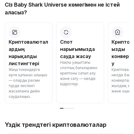
Сіз Baby Shark Universe көмегімен не істей
аласыз?
Криптовалютал
Спот
Криптов
ардың
нарығымызда
ызды
нарықалды
сауда жасау
конверт
Нақты уақыттағы
листингтері
у
споттық бағалармен
Жаңа токендерге
Криптовалю
криптоны сатып алу
ерте қатынас алыңыз
нөлдік баға
және сату — нөлдік
— оларды ресми
конвертаци
кідірістер.
түрде листингі
жылдам, қау
жасалғанға дейін
және оңай.
саудалаңыз.
Үздік трендтегі криптовалюталар