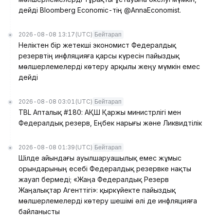
дейді Bloomberg Economic-тің @AnnaEconomist.
2026-08-08 13:17
(UTC)
Бейтарап
Неліктен бір жетекші экономист Федералдық
резервтің инфляцияға қарсы күресін пайыздық
мөлшерлемелерді көтеру арқылы жеңу мүмкін емес
дейді
2026-08-08 03:01
(UTC)
Бейтарап
TBL Апталық #180: АҚШ Қаржы министрлігі мен
Федералдық резерв, Еңбек нарығы және Ликвидтілік
2026-08-08 01:39
(UTC)
Бейтарап
Шілде айындағы ауылшаруашылық емес жұмыс
орындарының есебі Федералдық резервке нақты
жауап бермеді; «Жаңа Федералдық Резерв
Жаңалықтар Агенттігі»: қыркүйекте пайыздық
мөлшерлемелерді көтеру шешімі әлі де инфляцияға
байланысты