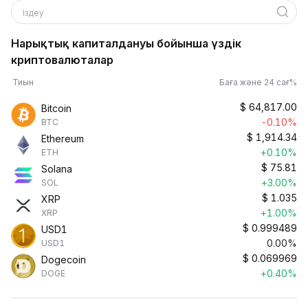
Іздеу
Нарықтық капиталдануы бойынша үздік
криптовалюталар
Тиын
Баға және 24 сағ%
$
64,817.00
Bitcoin
-0.10%
BTC
$
1,914.34
Ethereum
+0.10%
ETH
$
75.81
Solana
+3.00%
SOL
$
1.035
XRP
+1.00%
XRP
$
0.999489
USD1
0.00%
USD1
$
0.069969
Dogecoin
+0.40%
DOGE