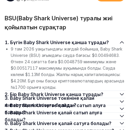
BSU(Baby Shark Universe) туралы жиі
қойылатын сұрақтар
1. Бүгін Baby Shark Universe қанша тұрады?
9 там 2026 уақытындағы жағдай бойынша, Baby Shark
Universe (BSU) ағымдағы сауда бағасы: $0.00494683.
Өткен 24 сағатта баға $0.0048759 минимумы және
$0.00517117 максимумы ауқымында болды. Сауда
көлемі $1.13M болды. Жалпы нарық капитализациясы:
$4.20M. Бұл оны басқа криптовалюталардың арасында
№1700 орынға қояды.
2. Бір Baby Shark Universe қанша тұрады?
3. Baby Shark Universe токеніне қалай
инвестиция жасауға болады?
4. Baby Shark Universe қайдан сатып алуға
болады?
5. Baby Shark Universe қалай сатып алуға
болады?
6. Baby Shark Universe қалай сатуға болады?