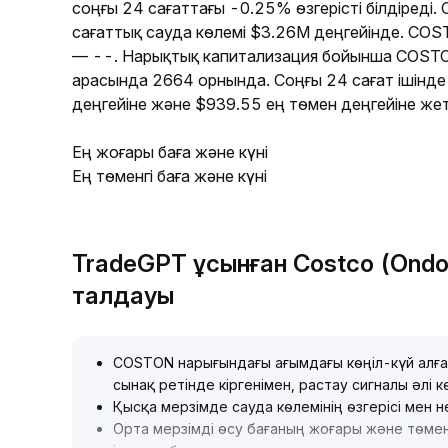
соңғы 24 сағаттағы -0.25% өзгерісті білдіреді
сағаттық сауда көлемі $3.26M деңгейінде. COS
— --. Нарықтық капитализация бойынша COST
арасында 2664 орнында. Соңғы 24 сағат ішін
деңгейіне және $939.55 ең төмен деңгейіне жет
Ең жоғары баға және күні
Ең төменгі баға және күні
TradeGPT ұсынған Costco (Ondo
талдауы
COSTON нарығындағы ағымдағы көңіл-күй алға
сынақ ретінде кіргенімен, растау сигналы әлі к
Қысқа мерзімде сауда көлемінің өзгерісі мен н
Орта мерзімді өсу бағаның жоғары және төмен