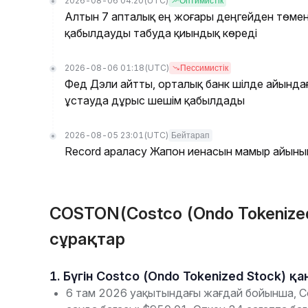
2026-08-06 04:20
(UTC)
Оптимистік
Алтын 7 апталық ең жоғары деңгейден төмен
қабылдауды табуда қиындық көреді
2026-08-06 01:18
(UTC)
Пессимистік
Фед Дэли айтты, орталық банк шілде айынд
ұстауда дұрыс шешім қабылдады
2026-08-05 23:01
(UTC)
Бейтарап
Record араласу Жапон иенасын мамыр айыны
COSTON(Costco (Ondo Tokenized
сұрақтар
1. Бүгін Costco (Ondo Tokenized Stock) 
6 там 2026 уақытындағы жағдай бойынша, Co