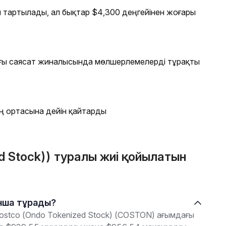
 тартылады, ал бықтар $4,300 деңгейінен жоғары
ағы саясат жиналысында мөлшерлемелерді тұрақты
ң ортасына дейін қайтарды
 Stock)) туралы жиі қойылатын
қанша тұрады?
stco (Ondo Tokenized Stock) (COSTON) ағымдағы