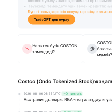
ілескен бұзылуы және қозғалмалы орта шамал
Тәуекелді төмендету үшін төмен кредиттік иық
Бүгінгі нарық көрінісін секундтар ішінде алыңыз
түрде тоқтату стратегияларын орындау ұсыны
Үзіліс құрылымы мен көлемінің сәйкестігі бай
TradeGPT-ден сұрау
бұрынғы диапазонның төменгі шекарасына артқа
ойластыруға болады, ал үзіліс тұрақты болмас
COSTO
Неліктен бүгін COSTON
бағасын
төмендеді?
мүмкін?
Costco (Ondo Tokenized Stock)жаңа
2026-08-06 08:35
(UTC)
Оптимистік
Австралия доллары: RBA-ның алаңдаулы үзіліс