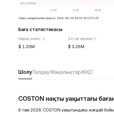
Соңғы жаңартылған уақыты: 2026-08-06 09:00:18
(UTC+0)
Баға статистикасы
Нарық капит.
24 сағ көлемі
1.20M
3.26M
Шолу
Талдау
Жаңалықтар
ЖҚС
COSTON нақты уақыттағы баға
6 там 2026, COSTON уақытындағы жағдай бойы