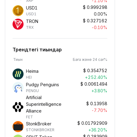
-1.10%
XRP
$
0.999298
USD1
0.00%
USD1
$
0.327162
TRON
-0.10%
TRX
Трендтегі тиындар
Тиын
Баға және 24 сағ%
$
0.354752
Heima
+252.40%
HEI
$
0.0061494
Pudgy Penguins
+3.80%
PENGU
Artificial
$
0.13958
Superintelligence
-7.70%
Alliance
FET
$
0.01792909
StonkBroker
+36.20%
STONKBROKER
$
0.283909