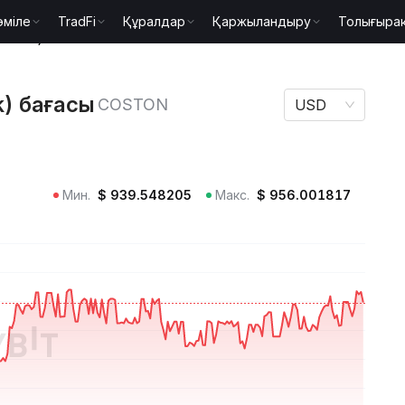
әміле
TradFi
Құралдар
Қаржыландыру
Толығыра
d Stock) бағасы COSTON
k) бағасы
COSTON
USD
Мин.
$
939.548205
Макс.
$
956.001817