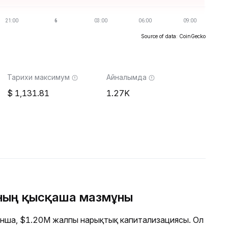
Source of data: CoinGecko
Тарихи максимум
Айналымда
1,131.81
1.27K
ның қысқаша мазмұны
нша, $1.20M жалпы нарықтық капитализациясы. Ол