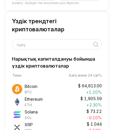
Ескерту: Ақпарат тек анықтама үшін берілген.
Үздік трендтегі
криптовалюталар
Іздеу
Нарықтық капиталдануы бойынша
үздік криптовалюталар
Тиын
Баға және 24 сағ%
$
64,613.00
Bitcoin
+1.20%
BTC
$
1,905.59
Ethereum
+2.30%
ETH
$
73.22
Solana
-0.10%
SOL
$
1.044
XRP