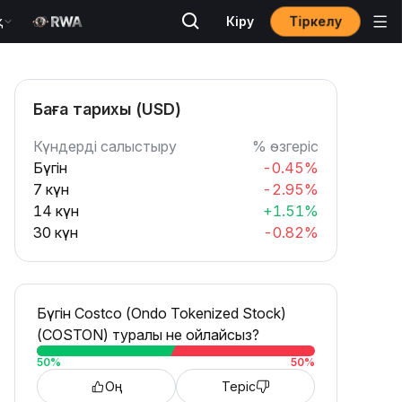
Тіркелу
қ
Кіру
Баға тарихы (USD)
Күндерді салыстыру
% өзгеріс
Бүгін
-0.45%
7 күн
-2.95%
14 күн
+1.51%
30 күн
-0.82%
Бүгін Costco (Ondo Tokenized Stock)
(COSTON) туралы не ойлайсыз?
50
%
50
%
Оң
Теріс