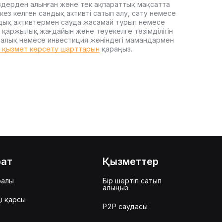
здерден алынған және тек ақпараттық мақсатта
кез келген сандық активті сатып алу, сату немесе
дық активтермен сауда жасамай тұрып немесе
 қаржылық жағдайын және тәуекелге төзімділігін
, салық немесе инвестиция жөніндегі мамандармен
t қызмет көрсету шарттарын
қараңыз.
рат
Қызметтер
ралы
Бір шертіп сатып
алыңыз
і қарсы
P2P саудасы