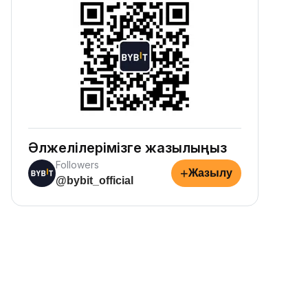
Әлжелілерімізге жазылыңыз
Followers
+
Жазылу
@bybit_official