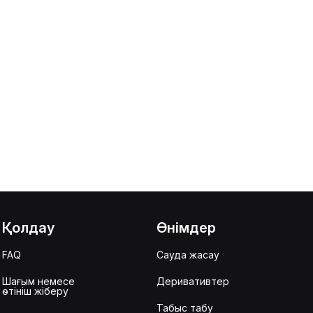
Қолдау
Өнімдер
FAQ
Сауда жасау
Шағым немесе
Деривативтер
өтініш жіберу
Табыс табу