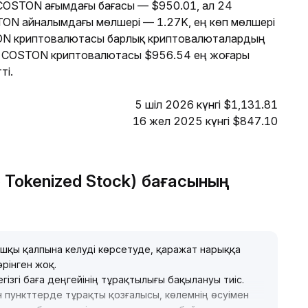
. COSTON ағымдағы бағасы — $950.01, ал 24
TON айналымдағы мөлшері — 1.27K, ең көп мөлшері
ON криптовалютасы барлық криптовалюталардың
де COSTON криптовалютасы $956.54 ең жоғары
ті.
5 шіл 2026 күнгі $1,131.81
16 жел 2025 күнгі $847.10
 Tokenized Stock) бағасының
шқы қалпына келуді көрсетуде, қаражат нарыққа
өрінген жоқ
.
егізгі баға деңгейінің тұрақтылығы бақылануы тиіс
.
 пункттерде тұрақты қозғалысы, көлемнің өсуімен