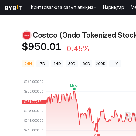
Криптовалюта сатып алыңыз
Нарықтар
М
Криптовалюта бағалары
Costco (Ondo Tokenize
Costco (Ondo Tokenized Stoc
$950.01
-0.45%
24H
7D
14D
30D
60D
200D
1Y