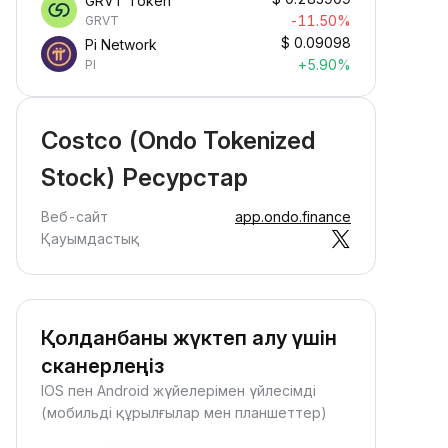
GRVT Token
-11.50%
GRVT
$
0.09098
Pi Network
+5.90%
PI
Costco (Ondo Tokenized
Stock) Ресурстар
Веб-сайт
app.ondo.finance
Қауымдастық
Қолданбаны жүктеп алу үшін
сканерлеңіз
IOS пен Android жүйелерімен үйлесімді
(мобильді құрылғылар мен планшеттер)