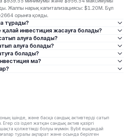
баға $939.55 минимумы және $956.54 максимумы
ды. Жалпы нарық капитализациясы: $1.20M. Бұл
2664 орынға қояды.
нша тұрады?
іне қалай инвестиция жасауға болады?
н сатып алуға болады?
 сатып алуға болады?
сатуға болады?
 инвестиция ма?
бар?
оның ішінде, және басқа сандық активтерді сатып
Егер сіз іздеп жатқан сандық актив қазіргі
ашақта қолжетімді болуы мүмкін. Bybit ешқандай
ағалар туралы ақпарат және осында берілген