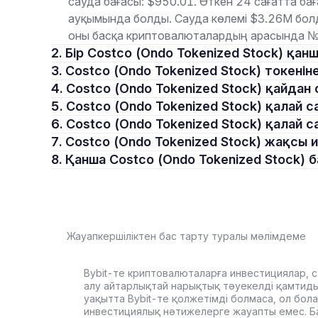
сауда бағасы: $950.01. Өткен 24 сағатта 
ауқымында болды. Сауда көлемі $3.26M бол
оны басқа криптовалюталардың арасында №
2. Бір Costco (Ondo Tokenized Stock) қа
3. Costco (Ondo Tokenized Stock) токен
4. Costco (Ondo Tokenized Stock) қайда
5. Costco (Ondo Tokenized Stock) қалай
6. Costco (Ondo Tokenized Stock) қалай 
7. Costco (Ondo Tokenized Stock) жақсы
8. Қанша Costco (Ondo Tokenized Stock) 
Жауапкершіліктен бас тарту туралы мәлімдеме
Bybit-те криптовалюталарға инвестициялар, с
алу айтарлықтай нарықтық тәуекелді қамтиды. 
уақытта Bybit-те қолжетімді болмаса, ол бол
инвестициялық нәтижелерге жауапты емес. Б