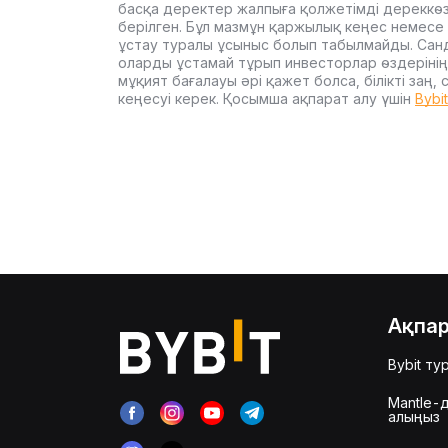
басқа деректер жалпыға қолжетімді дереккө
берілген. Бұл мазмұн қаржылық кеңес немесе 
ұстау туралы ұсыныс болып табылмайды. Сан
оларды ұстамай тұрып инвесторлар өздерінің
мұқият бағалауы әрі қажет болса, білікті заң
кеңесуі керек. Қосымша ақпарат алу үшін
Bybi
Ақпа
Bybit ту
Mantle-д
алыңыз